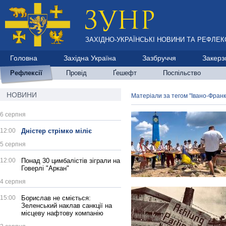
ЗАХІДНО-УКРАЇНСЬКІ НОВИНИ ТА РЕФЛЕКС
Головна
Західна Україна
Зазбруччя
Закерз
Рефлексії
Провід
Ґешефт
Поспільство
НОВИНИ
Матеріали за тегом "Івано-Франк
6 серпня
12:00
Дністер стрімко міліє
5 серпня
12:00
Понад 30 цимбалістів зіграли на
Говерлі "Аркан"
4 серпня
15:00
Борислав не сміється:
Зеленський наклав санкції на
місцеву нафтову компанію