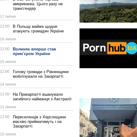
американка. Цього разу не
трансгендер
17 липня
12:00
В Польщі майже щодня
атакують громадян України
16 липня
12:00
Волиняк вперше став
прем'єром України
15 липня
12:00
Голову громади з Рівненщини
мобілізували на Закарпатті
14 липня
12:00
На Прикарпатті вшанували
загиблого найманця з Австралії
13 липня
12:00
Переселенців з Херсонщини
масово прийматимуть і на
Закарпатті
10 липня