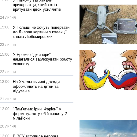
12:00
У Рівному затримали
прикарпатця, який хотів
врятувати двох ухилянтів
24 липня
15:00
У Польщі не хочуть повертати
до Львова картини з колекції
князів Любомирських
23 липня
15:00
У Яремче "джипери"
намагалися заблокувати роботу
екопосту
22 липня
12:00
На Хмельниччині доходи
оформляють на дітей та
дідуганів
21 липня
12:00
"Пам'ятник Ірині Фаріон" у
формі туалету обійшовся у 2
мільйони
20 липня
12:00
В ЗСУ вступила чергова