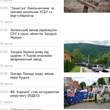
3 серпня
12:00
"Зачистка" Хмельниччини: за
ґратами начальник УСБУ та
віце-губернатор
31 липня
12:00
Зеленський змінив керівництво
СБУ в трьох областях Західної
України
30 липня
12:00
Західна Україна знову під
ударом. У Львові атаковано
авіаремонтний завод
29 липня
15:00
Олігарх Палиця знову змінив
мера Луцька
28 липня
18:00
ФК "Карпати" став інструментом
рекрутингу (ВІДЕО)
27 липня