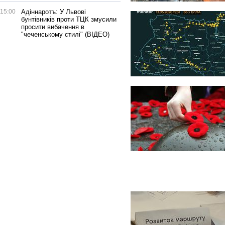
15:00
Адіннаротъ: У Львові
бунтівників проти ТЦК змусили
просити вибачення в
"чеченському стилі" (ВІДЕО)