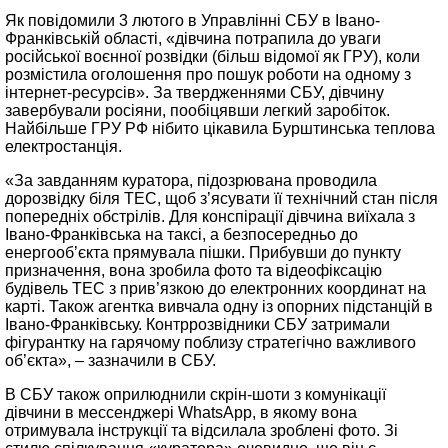
Як повідомили 3 лютого в Управлінні СБУ в Івано-
Франківській області, «дівчина потрапила до уваги
російської воєнної розвідки (більш відомої як ГРУ), коли
розмістила оголошення про пошук роботи на одному з
інтернет-ресурсів». За твердженнями СБУ, дівчину
завербували росіяни, пообіцявши легкий заробіток.
Найбільше ГРУ РФ нібито цікавила Бурштинська теплова
електростанція.
«За завданням куратора, підозрювана проводила
дорозвідку біля ТЕС, щоб з’ясувати її технічний стан після
попередніх обстрілів. Для конспірації дівчина виїхала з
Івано-Франківська на таксі, а безпосередньо до
енергооб’єкта прямувала пішки. Прибувши до пункту
призначення, вона зробила фото та відеофіксацію
будівель ТЕС з прив’язкою до електронних координат на
карті. Також агентка вивчала одну із опорних підстанцій в
Івано-Франківську. Контррозвідники СБУ затримали
фігурантку на гарячому поблизу стратегічно важливого
об’єкта», – зазначили в СБУ.
В СБУ також оприлюднили скрін-шоти з комунікації
дівчини в мессенджері WhatsApp, в якому вона
отримувала інструкції та відсилала зроблені фото. Зі