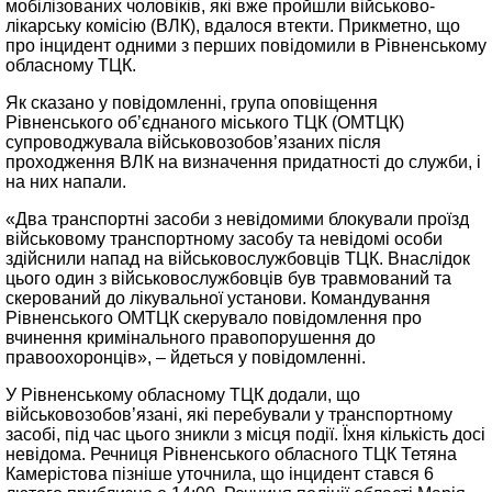
мобілізованих чоловіків, які вже пройшли військово-
лікарську комісію (ВЛК), вдалося втекти. Прикметно, що
про інцидент одними з перших повідомили в Рівненському
обласному ТЦК.
Як сказано у повідомленні, група оповіщення
Рівненського об’єднаного міського ТЦК (ОМТЦК)
супроводжувала військовозобов’язаних після
проходження ВЛК на визначення придатності до служби, і
на них напали.
«Два транспортні засоби з невідомими блокували проїзд
військовому транспортному засобу та невідомі особи
здійснили напад на військовослужбовців ТЦК. Внаслідок
цього один з військовослужбовців був травмований та
скерований до лікувальної установи. Командування
Рівненського ОМТЦК скерувало повідомлення про
вчинення кримінального правопорушення до
правоохоронців», – йдеться у повідомленні.
У Рівненському обласному ТЦК додали, що
військовозобов’язані, які перебували у транспортному
засобі, під час цього зникли з місця події. Їхня кількість досі
невідома. Речниця Рівненського обласного ТЦК Тетяна
Камерістова пізніше уточнила, що інцидент стався 6