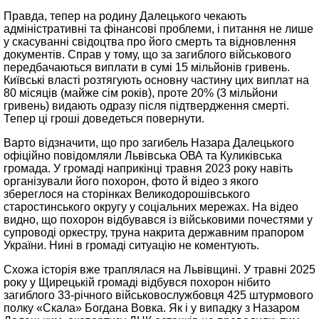
Правда, тепер на родину Далецького чекають
адміністративні та фінансові проблеми, і питання не лише
у скасуванні свідоцтва про його смерть та відновлення
документів. Справ у тому, що за загиблого військового
передбачаються виплати в сумі 15 мільйонів гривень.
Київські власті розтягують основну частину цих виплат на
80 місяців (майже сім років), проте 20% (3 мільйони
гривень) видають одразу після підтвердження смерті.
Тепер ці гроші доведеться повернути.
Варто відзначити, що про загибель Назара Далецького
офіційно повідомляли Львівська ОВА та Куликівська
громада. У громаді наприкінці травня 2023 року навіть
організували його похорон, фото й відео з якого
збереглося на сторінках Великодорошівського
старостинського округу у соціальних мережах. На відео
видно, що похорон відбувався із військовими почестями у
супроводі оркестру, труна накрита державним прапором
України. Нині в громаді ситуацію не коментують.
Схожа історія вже траплялася на Львівщині. У травні 2025
року у Щирецькій громаді відбувся похорон нібито
загиблого 33-річного військовослужбовця 425 штурмового
полку «Скала» Богдана Вовка. Як і у випадку з Назаром