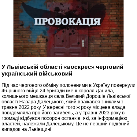
У Львівській області «воскрес» черговий
український військовий
Під час чергового обміну полоненими в Україну повернули
46-річного бійця 24 бригади імені короля Данила,
колишнього мешканця села Великий Дорошів Львівської
області Назара Далецького, який вважався зниклим з
травня 2022 року. У вересні того ж року місцева влада
повідомляла про його загибель, а у травні 2023 року в
громаді відбувся похорон останків, які, за інформацією
властей, належали Далецькому. Це не перший подібний
випадок на Львівщині.