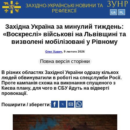
ЗАХІДНО-УКРАЇНСЬКІ НОВИНИ ТА
РЕФЛЕКСІЇ
UA
PL
Західна Україна за минулий тиждень:
«Воскреслі» військові на Львівщині та
визволені мобілізовані у Рівному
Олег Хавич
, 9 лютого 2026
Повна версія сторінки
В різних областях Західної України одразу кількох
людей обвинуватили в роботі на спецслужби Росії.
Проте кампанія схожа на виконання спущеного з
Києва плану, для чого в СБУ йдуть на відверті
провокації.
Поширити / зберегти: