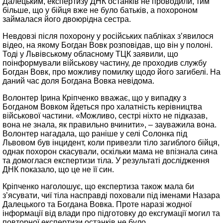
Далецьким, експертизу ДНК останків не проводили, тим
більше, що у бійця вже не було батьків, а похороном
займалася його двоюрідна сестра.
Невдовзі після похорону у російських пабліках з’явилося
відео, на якому Богдан Вовк розповідав, що він у полоні.
Тоді у Львівському обласному ТЦК заявили, що
поінформували військову частину, де проходив службу
Богдан Вовк, про можливу помилку щодо його загибелі. На
даний час доля Богдана Вовка невідома.
Волонтер Ірина Кріпченко вважає, що у випадку з
Богданом Вовком йдеться про халатність керівництва
військової частини. «Можливо, сестрі ніхто не підказав,
вона не знала, як правильно вчинити», – зауважила вона.
Волонтер нагадала, що раніше у селі Солонка під
Львовом був інцидент, коли привезли тіло загиблого бійця,
однак похорон скасували, оскільки мама не впізнала сина
та домоглася експертизи тіла. У результаті дослідження
ДНК показало, що це не її син.
Кріпченко наголошує, що експертиза також мала би
з’ясувати, чиї тіла насправді поховали під іменами Назара
Далецького та Богдана Вовка. Проте наразі жодної
інформації від влади про підготовку до ексгумації могил та
повторної експертизи останків не було.