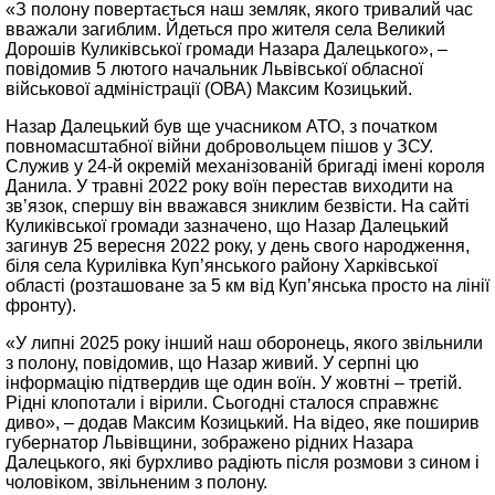
«З полону повертається наш земляк, якого тривалий час
вважали загиблим. Йдеться про жителя села Великий
Дорошів Куликівської громади Назара Далецького», –
повідомив 5 лютого начальник Львівської обласної
військової адміністрації (ОВА) Максим Козицький.
Назар Далецький був ще учасником АТО, з початком
повномасштабної війни добровольцем пішов у ЗСУ.
Служив у 24-й окремій механізованій бригаді імені короля
Данила. У травні 2022 року воїн перестав виходити на
зв’язок, спершу він вважався зниклим безвісти. На сайті
Куликівської громади зазначено, що Назар Далецький
загинув 25 вересня 2022 року, у день свого народження,
біля села Курилівка Куп’янського району Харківської
області (розташоване за 5 км від Куп’янська просто на лінії
фронту).
«У липні 2025 року інший наш оборонець, якого звільнили
з полону, повідомив, що Назар живий. У серпні цю
інформацію підтвердив ще один воїн. У жовтні – третій.
Рідні клопотали і вірили. Сьогодні сталося справжнє
диво», – додав Максим Козицький. На відео, яке поширив
губернатор Львівщини, зображено рідних Назара
Далецького, які бурхливо радіють після розмови з сином і
чоловіком, звільненим з полону.