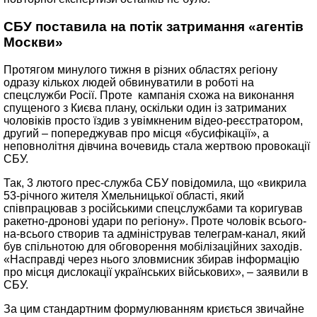
СБУ поставила на потік затримання «агентів
Москви»
Протягом минулого тижня в різних областях регіону
одразу кількох людей обвинуватили в роботі на
спецслужби Росії. Проте кампанія схожа на виконання
спущеного з Києва плану, оскільки один із затриманих
чоловіків просто їздив з увімкненим відео-реєстратором,
другий – попереджував про місця «бусифікації», а
неповнолітня дівчина вочевидь стала жертвою провокації
СБУ.
Так, 3 лютого прес-служба СБУ повідомила, що «викрила
53-річного жителя Хмельницької області, який
співпрацював з російськими спецслужбами та коригував
ракетно-дронові удари по регіону». Проте чоловік всього-
на-всього створив та адміністрував телеграм-канал, який
був спільнотою для обговорення мобілізаційних заходів.
«Насправді через нього зловмисник збирав інформацію
про місця дислокації українських військових», – заявили в
СБУ.
За цим стандартним формулюванням криється звичайне