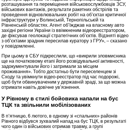
розташування та переміщення військовослужбовців ЗСУ,
військових вантажів, результати ракетних обстрілів та
проведення відновлювальних робіт на об’єктах критичної
інфраструктури у Волинській, Тернопільській та
Рівненській областях. Агент об’їжджав на власному авто
західні регіони України із ввімкненим відеореєстратором,
де фіксував геолокації стратегічних об’єктів. Відзняті відео
з об’єктами зрадник пересилав куратору з ГРУ», – сказано
у повідомленні.
При цьому в СБУ підкреслили, що «викрили зловмисника
ще на початковому етапі його розвідувальної активності,
задокументували його і затримали за місцем
проживання». Тобто достатньо бути переселенцем зі
Сходу та увімкнути відео-реєстратор під час подорожі,
щоб бути обвинуваченим у державній зраді, за що можна
отримати навіть довічне ув’язнення.
У Рівному в стилі бойовика напали на бус
ТЦК та звільнили мобілізованих
В п’ятницю, 6 лютого, в одному зі «спальних» районів
Рівного відбувся зухвалий напад на бус ТЦК, в результаті
чого один із військових отримав травму, а групі