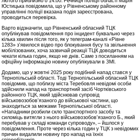
лютого приблизно о 14:00. Речниця поліції області Марія
Юстицька повідомила, що у Рівненському районному
управлінні поліції вказана подія зареєстрована,
проводиться перевірка.
Варто відзначити, що Рівненський обласний ТЦК
опублікував повідомлення про інцидент буквально через
кілька хвилин після того, як у телеграм-каналі «Рівне
1283» з’явилося відео про блокування бусу та звільнення
мобілізованих, хоча зазвичай реакції ТЦК доводиться
чекати кілька годин, якщо не днів. Саме з посиланням на
офіційну інформацію новину опублікували в ЗМІ.
Додамо, що у жовтні 2025 року подібний напад стався у
Тернопільській області. Тоді Тернопільський обласний ТЦК
повідомив, що поблизу міста Теребовля невідомі особи
здійснили напад на транспортний засіб Чортківського
районного ТЦК, який здійснював супровід
військовозобов’язаного до військової частини, що
знаходиться за межами Тернопільської області.
«Нападники розбили скло транспортного засобу та
силоміць витягли з нього військовозобов’язаного Б., який
перебував у складі команди супроводу», – йшлося у
повідомлення. Проте через кілька годин у ТЦК з невідомих
причин видалили новину про напад на їхніх
співробітників.