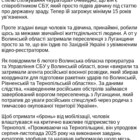
стилю спілкування «куратора» очевидно, що він є
співробітником СБУ, який просто підвів дівчину під статтю
про державну зраду. Тепер їй загрожує мінімум 15 років
ув’язнення.
Проте згадані вище чоловік та дівчина, принаймні, робили
щось за межами звичайної життєдіяльності людини. А от у
Волинській області затримали переселенця з Луганщини
просто за те, що він їздив по Західній Україні з увімкненим
відео-реєстратором.
Як повідомили 6 лютого Волинська обласна прокуратура
та Управління СБУ у Волинській області, вони «викрили та
затримали агента російської воєнної розвідки, який збирав
координати для підготовки ракетних ударів по Волинській,
Рівненській та Тернопільській областях». За даними
слідства, «наведенням російських обстрілів займався
завербований ворогом переселенець з Луганщини, який
потрапив до уваги російських спецслужб через родича з
тимчасово окупованої території України».
Щоб отримати «бронь» від мобілізації, чоловік
влаштувався на критично важливе підприємство у
Тернополі. «Проживаючи на Тернопільщині, він упродовж
серпня-листопада 2025 року на виконання завдань
кураторів здобував та надавав інформацію щодо місць