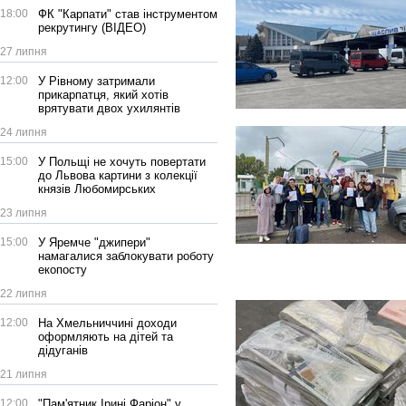
18:00
ФК "Карпати" став інструментом
рекрутингу (ВІДЕО)
27 липня
12:00
У Рівному затримали
прикарпатця, який хотів
врятувати двох ухилянтів
24 липня
15:00
У Польщі не хочуть повертати
до Львова картини з колекції
князів Любомирських
23 липня
15:00
У Яремче "джипери"
намагалися заблокувати роботу
екопосту
22 липня
12:00
На Хмельниччині доходи
оформляють на дітей та
дідуганів
21 липня
12:00
"Пам'ятник Ірині Фаріон" у