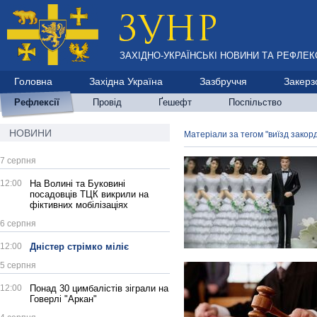
ЗАХІДНО-УКРАЇНСЬКІ НОВИНИ ТА РЕФЛЕКС
Головна
Західна Україна
Зазбруччя
Закерз
Рефлексії
Провід
Ґешефт
Поспільство
НОВИНИ
Матеріали за тегом "виїзд закор
7 серпня
12:00
На Волині та Буковині
посадовців ТЦК викрили на
фіктивних мобілізаціях
6 серпня
12:00
Дністер стрімко міліє
5 серпня
12:00
Понад 30 цимбалістів зіграли на
Говерлі "Аркан"