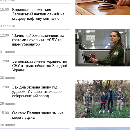
4 серпня
15:00
Борислав не сміється:
Зеленський наклав санкції на
місцеву нафтову компанію
3 серпня
12:00
"Зачистка" Хмельниччини: за
ґратами начальник УСБУ та
віце-губернатор
31 липня
12:00
Зеленський змінив керівництво
СБУ в трьох областях Західної
України
30 липня
12:00
Західна Україна знову під
ударом. У Львові атаковано
авіаремонтний завод
29 липня
15:00
Олігарх Палиця знову змінив
мера Луцька
28 липня