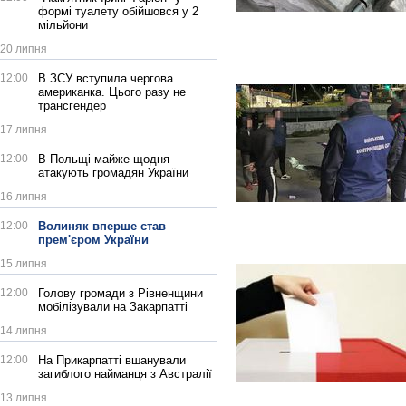
формі туалету обійшовся у 2
мільйони
20 липня
12:00
В ЗСУ вступила чергова
американка. Цього разу не
трансгендер
17 липня
12:00
В Польщі майже щодня
атакують громадян України
16 липня
12:00
Волиняк вперше став
прем'єром України
15 липня
12:00
Голову громади з Рівненщини
мобілізували на Закарпатті
14 липня
12:00
На Прикарпатті вшанували
загиблого найманця з Австралії
13 липня