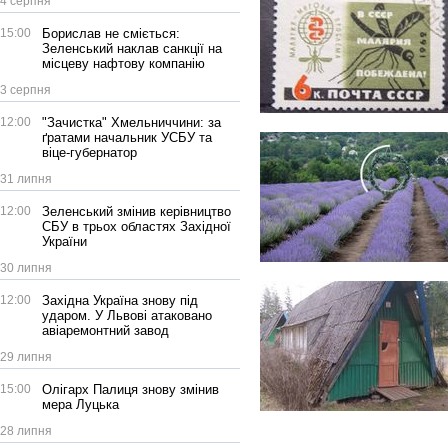
4 серпня
15:00
Борислав не сміється:
Зеленський наклав санкції на
місцеву нафтову компанію
3 серпня
12:00
"Зачистка" Хмельниччини: за
ґратами начальник УСБУ та
віце-губернатор
31 липня
12:00
Зеленський змінив керівництво
СБУ в трьох областях Західної
України
30 липня
12:00
Західна Україна знову під
ударом. У Львові атаковано
авіаремонтний завод
29 липня
15:00
Олігарх Палиця знову змінив
мера Луцька
28 липня