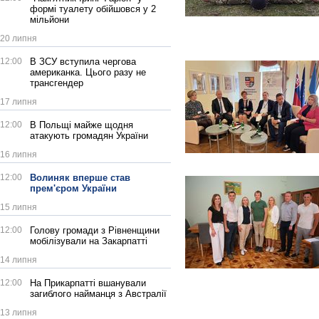
формі туалету обійшовся у 2
мільйони
20 липня
12:00
В ЗСУ вступила чергова
американка. Цього разу не
трансгендер
17 липня
12:00
В Польщі майже щодня
атакують громадян України
16 липня
12:00
Волиняк вперше став
прем'єром України
15 липня
12:00
Голову громади з Рівненщини
мобілізували на Закарпатті
14 липня
12:00
На Прикарпатті вшанували
загиблого найманця з Австралії
13 липня