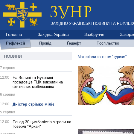
ЗАХІДНО-УКРАЇНСЬКІ НОВИНИ ТА РЕФЛЕКС
Головна
Західна Україна
Зазбруччя
Закерз
Рефлексії
Провід
Ґешефт
Поспільство
НОВИНИ
Матеріали за тегом "туризм"
7 серпня
12:00
На Волині та Буковині
посадовців ТЦК викрили на
фіктивних мобілізаціях
6 серпня
12:00
Дністер стрімко міліє
5 серпня
12:00
Понад 30 цимбалістів зіграли на
Говерлі "Аркан"