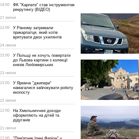
18:00
ФК "Карпати" став інструментом
рекрутингу (ВІДЕО)
27 липня
12:00
У Рівному затримали
прикарпатця, який хотів
врятувати двох ухилянтів
24 липня
15:00
У Польщі не хочуть повертати
до Львова картини з колекції
князів Любомирських
23 липня
15:00
У Яремче "джипери"
намагалися заблокувати роботу
екопосту
22 липня
12:00
На Хмельниччині доходи
оформляють на дітей та
дідуганів
21 липня
12:00
"Пам'ятник Ірині Фаріон" у