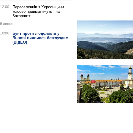
12:00
Переселенців з Херсонщини
масово прийматимуть і на
Закарпатті
9 липня
10:00
Бунт проти людоловів у
Львові виявився безглуздим
(ВІДЕО)