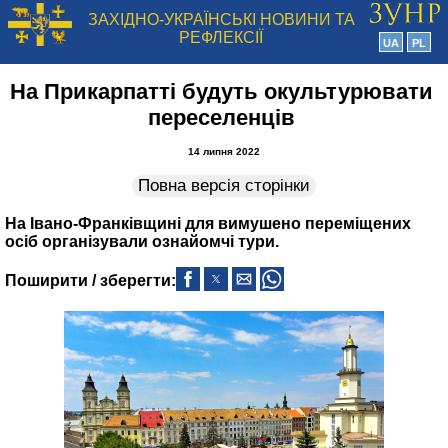
ЗАХІДНО-УКРАЇНСЬКІ НОВИНИ ТА
РЕФЛЕКСІЇ
UA
PL
На Прикарпатті будуть окультурювати
переселенців
14 липня 2022
Повна версія сторінки
На Івано-Франківщині для вимушено переміщених
осіб організували ознайомчі тури.
Поширити / зберегти: