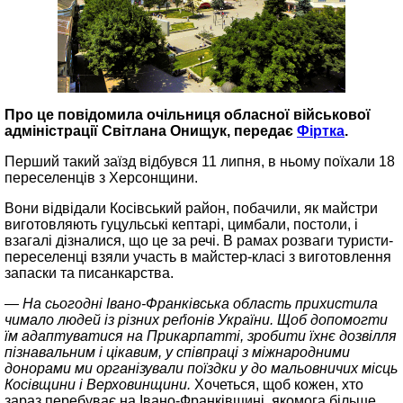
Про це повідомила очільниця обласної військової
адміністрації Світлана Онищук, передає
Фіртка
.
Перший такий заїзд відбувся 11 липня, в ньому поїхали 18
переселенців з Херсонщини.
Вони відвідали Косівський район, побачили, як майстри
виготовляють гуцульські кептарі, цимбали, постоли, і
взагалі дізналися, що це за речі. В рамах розваги туристи-
переселенці взяли участь в майстер-класі з виготовлення
запаски та писанкарства.
— На сьогодні Івано-Франківська область прихистила
чимало людей із різних реґіонів України. Щоб допомогти
їм адаптуватися на Прикарпатті, зробити їхнє дозвілля
пізнавальним і цікавим, у співпраці з міжнародними
донорами ми організували поїздки у до мальовничих місць
Косівщини і Верховинщини.
Хочеться, щоб кожен, хто
зараз перебуває на Івано-Франківщині, якомога більше