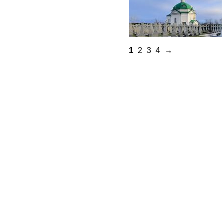
1
2
3
4
→