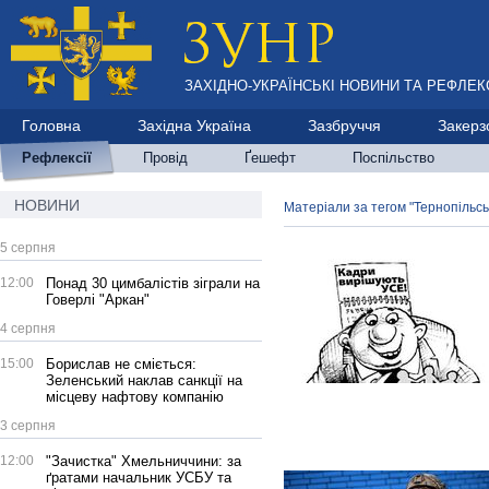
ЗАХІДНО-УКРАЇНСЬКІ НОВИНИ ТА РЕФЛЕКС
Головна
Західна Україна
Зазбруччя
Закерз
Рефлексії
Провід
Ґешефт
Поспільство
НОВИНИ
Матеріали за тегом "Тернопільсь
5 серпня
12:00
Понад 30 цимбалістів зіграли на
Говерлі "Аркан"
4 серпня
15:00
Борислав не сміється:
Зеленський наклав санкції на
місцеву нафтову компанію
3 серпня
12:00
"Зачистка" Хмельниччини: за
ґратами начальник УСБУ та