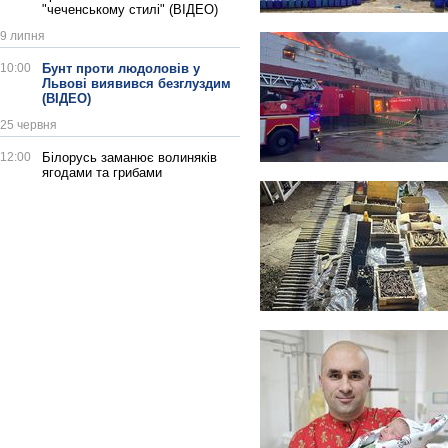
"чеченському стилі" (ВІДЕО)
9 липня
10:00
Бунт проти людоловів у
Львові виявився безглуздим
(ВІДЕО)
25 червня
12:00
Білорусь заманює волиняків
ягодами та грибами