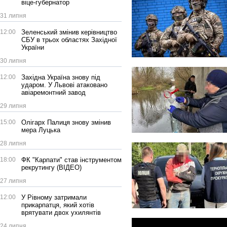
віце-губернатор
31 липня
12:00
Зеленський змінив керівництво
СБУ в трьох областях Західної
України
30 липня
12:00
Західна Україна знову під
ударом. У Львові атаковано
авіаремонтний завод
29 липня
15:00
Олігарх Палиця знову змінив
мера Луцька
28 липня
18:00
ФК "Карпати" став інструментом
рекрутингу (ВІДЕО)
27 липня
12:00
У Рівному затримали
прикарпатця, який хотів
врятувати двох ухилянтів
24 липня