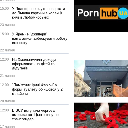
15:00
У Польщі не хочуть повертати
до Львова картини з колекції
князів Любомирських
23 липня
15:00
У Яремче "джипери"
намагалися заблокувати роботу
екопосту
22 липня
12:00
На Хмельниччині доходи
оформляють на дітей та
дідуганів
21 липня
12:00
"Пам'ятник Ірині Фаріон" у
формі туалету обійшовся у 2
мільйони
20 липня
12:00
В ЗСУ вступила чергова
американка. Цього разу не
трансгендер
17 липня