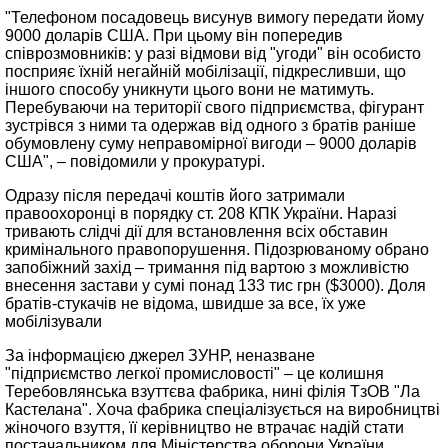
"Телефоном посадовець висунув вимогу передати йому
9000 доларів США. При цьому він попередив
співрозмовників: у разі відмови від "угоди" він особисто
посприяє їхній негайній мобілізації, підкресливши, що
іншого способу уникнути цього вони не матимуть.
Перебуваючи на території свого підприємства, фігурант
зустрівся з ними та одержав від одного з братів раніше
обумовлену суму неправомірної вигоди – 9000 доларів
США", – повідомили у прокуратурі.
Одразу після передачі коштів його затримали
правоохоронці в порядку ст. 208 КПК України. Наразі
тривають слідчі дії для встановлення всіх обставин
кримінального правопорушення. Підозрюваному обрано
запобіжний захід – тримання під вартою з можливістю
внесення застави у сумі понад 133 тис грн ($3000). Доля
братів-стукачів не відома, швидше за все, їх уже
мобілізували
За інформацією джерел ЗУНР, неназване
"підприємство легкої промисловості" – це колишня
Теребовлянська взуттєва фабрика, нині філія ТзОВ "Ла
Кастелана". Хоча фабрика спеціалізується на виробництві
жіночого взуття, її керівництво не втрачає надій стати
постачальником для Міністерства оборони України.