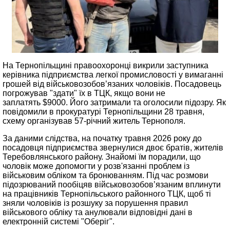
На Тернопільщині правоохоронці викрили заступника
керівника підприємства легкої промисловості у вимаганні
грошей від військовозобов’язаних чоловіків. Посадовець
погрожував "здати" їх в ТЦК, якщо вони не
заплатять $9000. Його затримали та оголосили підозру. Як
повідомили в прокуратурі Тернопільщини 28 травня,
схему організував 57-річний житель Тернополя.
За даними слідства, на початку травня 2026 року до
посадовця підприємства звернулися двоє братів, жителів
Теребовлянського району. Знайомі їм порадили, що
чоловік може допомогти у розв'язанні проблем із
військовим обліком та бронюванням. Під час розмови
підозрюваний пообіцяв військовозобов’язаним вплинути
на працівників Тернопільського районного ТЦК, щоб ті
зняли чоловіків із розшуку за порушення правил
військового обліку та анулювали відповідні дані в
електронній системі "Оберіг".