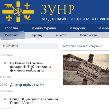
ЗАХІДНО-УКРАЇНСЬКІ НОВИНИ ТА РЕФЛЕКС
Головна
Західна Україна
Зазбруччя
Закерз
Рефлексії
Провід
Ґешефт
Поспільство
НОВИНИ
Матеріали за тегом "музей"
7 серпня
12:00
На Волині та Буковині
посадовців ТЦК викрили на
фіктивних мобілізаціях
6 серпня
12:00
Дністер стрімко міліє
5 серпня
12:00
Понад 30 цимбалістів зіграли на
Говерлі "Аркан"