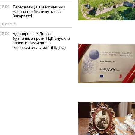
12:00
Переселенців з Херсонщини
масово прийматимуть і на
Закарпатті
10 липня
15:00
Адіннаротъ: У Львові
бунтівників проти ТЦК змусили
просити вибачення в
"чеченському стилі" (ВІДЕО)