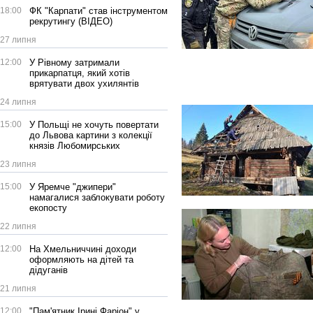
18:00
ФК "Карпати" став інструментом
рекрутингу (ВІДЕО)
27 липня
12:00
У Рівному затримали
прикарпатця, який хотів
врятувати двох ухилянтів
24 липня
15:00
У Польщі не хочуть повертати
до Львова картини з колекції
князів Любомирських
23 липня
15:00
У Яремче "джипери"
намагалися заблокувати роботу
екопосту
22 липня
12:00
На Хмельниччині доходи
оформляють на дітей та
дідуганів
21 липня
12:00
"Пам'ятник Ірині Фаріон" у