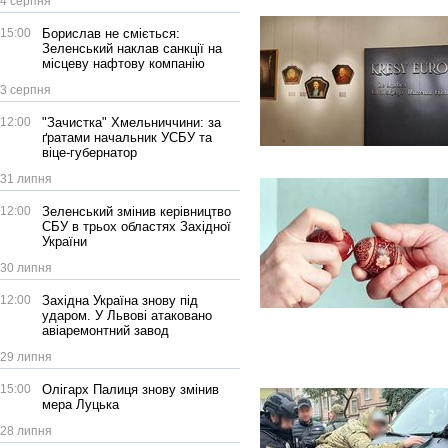
4 серпня
15:00
Борислав не сміється:
Зеленський наклав санкції на
місцеву нафтову компанію
3 серпня
12:00
"Зачистка" Хмельниччини: за
ґратами начальник УСБУ та
віце-губернатор
31 липня
12:00
Зеленський змінив керівництво
СБУ в трьох областях Західної
України
30 липня
12:00
Західна Україна знову під
ударом. У Львові атаковано
авіаремонтний завод
29 липня
15:00
Олігарх Палиця знову змінив
мера Луцька
28 липня