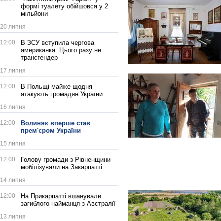
формі туалету обійшовся у 2
мільйони
20 липня
12:00
В ЗСУ вступила чергова
американка. Цього разу не
трансгендер
17 липня
12:00
В Польщі майже щодня
атакують громадян України
16 липня
12:00
Волиняк вперше став
прем'єром України
15 липня
12:00
Голову громади з Рівненщини
мобілізували на Закарпатті
14 липня
12:00
На Прикарпатті вшанували
загиблого найманця з Австралії
13 липня