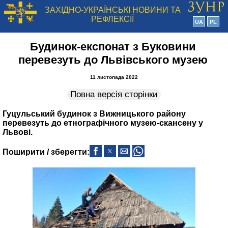
ЗАХІДНО-УКРАЇНСЬКІ НОВИНИ ТА
РЕФЛЕКСІЇ
UA
PL
Будинок-експонат з Буковини
перевезуть до Львівського музею
11 листопада 2022
Повна версія сторінки
Гуцульський будинок з Вижницького району
перевезуть до етнографічного музею-скансену у
Львові.
Поширити / зберегти: