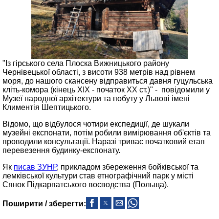
"Із гірського села Плоска Вижницького району
Чернівецької області, з висоти 938 метрів над рівнем
моря, до нашого скансену відправиться давня гуцульська
кліть-комора (кінець ХІХ - початок ХХ ст.)" - повідомили у
Музеї народної архітектури та побуту у Львові імені
Климентія Шептицького.
Відомо, що відбулося чотири експедиції, де шукали
музейні експонати, потім робили вимірювання об'єктів та
проводили консультації. Наразі триває початковий етап
перевезення будинку-експонату.
Як
писав ЗУНР
, прикладом збереження бойківської та
лемківської культури став етнографічний парк у місті
Сянок Підкарпатського воєводства (Польща).
Поширити / зберегти: