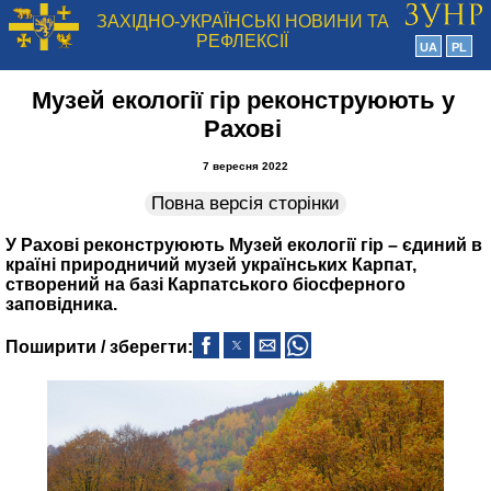
ЗАХІДНО-УКРАЇНСЬКІ НОВИНИ ТА
РЕФЛЕКСІЇ
UA
PL
Музей екології гір реконструюють у
Рахові
7 вересня 2022
Повна версія сторінки
У Рахові реконструюють Музей екології гір – єдиний в
країні природничий музей українських Карпат,
створений на базі Карпатського біосферного
заповідника.
Поширити / зберегти: