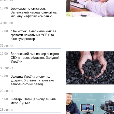
4 серпня
15:00
Борислав не сміється:
Зеленський наклав санкції на
місцеву нафтову компанію
3 серпня
12:00
"Зачистка" Хмельниччини: за
ґратами начальник УСБУ та
віце-губернатор
31 липня
12:00
Зеленський змінив керівництво
СБУ в трьох областях Західної
України
30 липня
12:00
Західна Україна знову під
ударом. У Львові атаковано
авіаремонтний завод
29 липня
15:00
Олігарх Палиця знову змінив
мера Луцька
28 липня