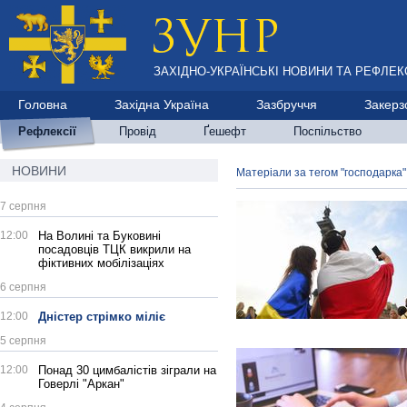
ЗАХІДНО-УКРАЇНСЬКІ НОВИНИ ТА РЕФЛЕКС
Головна
Західна Україна
Зазбруччя
Закерз
Рефлексії
Провід
Ґешефт
Поспільство
НОВИНИ
Матеріали за тегом "господарка"
7 серпня
12:00
На Волині та Буковині
посадовців ТЦК викрили на
фіктивних мобілізаціях
6 серпня
12:00
Дністер стрімко міліє
5 серпня
12:00
Понад 30 цимбалістів зіграли на
Говерлі "Аркан"