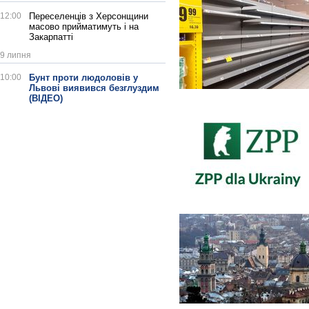
12:00
Переселенців з Херсонщини
масово прийматимуть і на
Закарпатті
9 липня
10:00
Бунт проти людоловів у
Львові виявився безглуздим
(ВІДЕО)