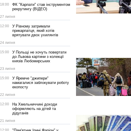
18:00
ФК "Карпати" став інструментом
рекрутингу (ВІДЕО)
27 липня
12:00
У Рівному затримали
прикарпатця, який хотів
врятувати двох ухилянтів
24 липня
15:00
У Польщі не хочуть повертати
до Львова картини з колекції
князів Любомирських
23 липня
15:00
У Яремче "джипери"
намагалися заблокувати роботу
екопосту
22 липня
12:00
На Хмельниччині доходи
оформляють на дітей та
дідуганів
21 липня
12:00
"Пам'ятник Ірині Фаріон" у