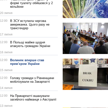
формі туалету обійшовся у 2
мільйони
20 липня
12:00
В ЗСУ вступила чергова
американка. Цього разу не
трансгендер
17 липня
12:00
В Польщі майже щодня
атакують громадян України
16 липня
12:00
Волиняк вперше став
прем'єром України
15 липня
12:00
Голову громади з Рівненщини
мобілізували на Закарпатті
14 липня
12:00
На Прикарпатті вшанували
загиблого найманця з Австралії
13 липня