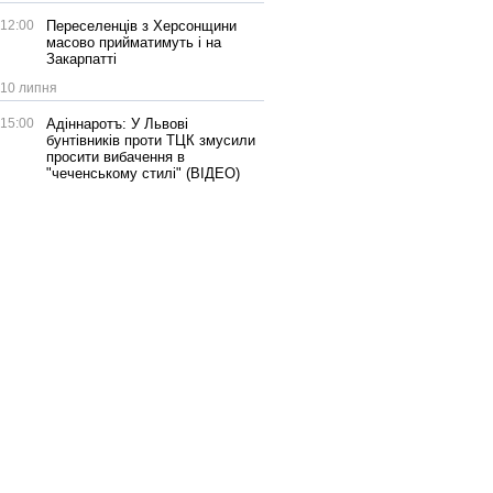
12:00
Переселенців з Херсонщини
масово прийматимуть і на
Закарпатті
10 липня
15:00
Адіннаротъ: У Львові
бунтівників проти ТЦК змусили
просити вибачення в
"чеченському стилі" (ВІДЕО)