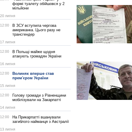
формі туалету обійшовся у 2
мільйони
20 липня
12:00
В ЗСУ вступила чергова
американка. Цього разу не
трансгендер
17 липня
12:00
В Польщі майже щодня
атакують громадян України
16 липня
12:00
Волиняк вперше став
прем'єром України
15 липня
12:00
Голову громади з Рівненщини
мобілізували на Закарпатті
14 липня
12:00
На Прикарпатті вшанували
загиблого найманця з Австралії
13 липня