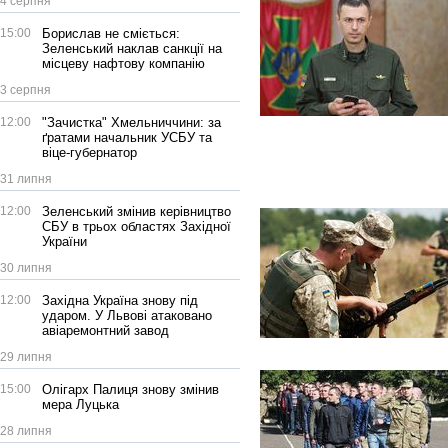
4 серпня
15:00
Борислав не сміється:
Зеленський наклав санкції на
місцеву нафтову компанію
3 серпня
12:00
"Зачистка" Хмельниччини: за
ґратами начальник УСБУ та
віце-губернатор
31 липня
12:00
Зеленський змінив керівництво
СБУ в трьох областях Західної
України
30 липня
12:00
Західна Україна знову під
ударом. У Львові атаковано
авіаремонтний завод
29 липня
15:00
Олігарх Палиця знову змінив
мера Луцька
28 липня