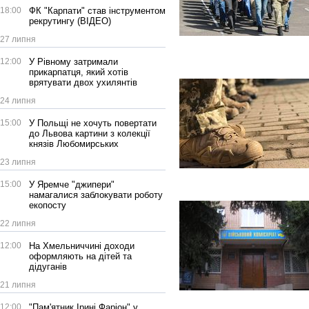
18:00
ФК "Карпати" став інструментом
рекрутингу (ВІДЕО)
27 липня
12:00
У Рівному затримали
прикарпатця, який хотів
врятувати двох ухилянтів
24 липня
15:00
У Польщі не хочуть повертати
до Львова картини з колекції
князів Любомирських
23 липня
15:00
У Яремче "джипери"
намагалися заблокувати роботу
екопосту
22 липня
12:00
На Хмельниччині доходи
оформляють на дітей та
дідуганів
21 липня
12:00
"Пам'ятник Ірині Фаріон" у