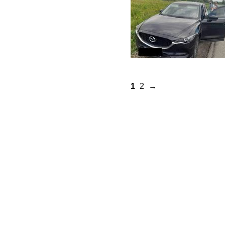
1
2
→