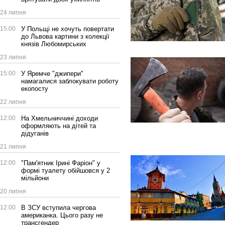
24 липня
15:00
У Польщі не хочуть повертати
до Львова картини з колекції
князів Любомирських
23 липня
15:00
У Яремче "джипери"
намагалися заблокувати роботу
екопосту
22 липня
12:00
На Хмельниччині доходи
оформляють на дітей та
дідуганів
21 липня
12:00
"Пам'ятник Ірині Фаріон" у
формі туалету обійшовся у 2
мільйони
20 липня
12:00
В ЗСУ вступила чергова
американка. Цього разу не
трансгендер