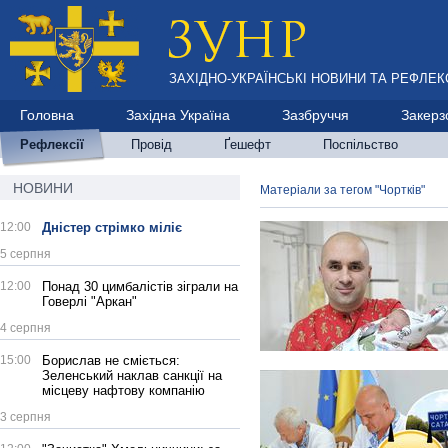
ЗАХІДНО-УКРАЇНСЬКІ НОВИНИ ТА РЕФЛЕКС
Головна
Західна Україна
Зазбруччя
Закерз
Рефлексії
Провід
Ґешефт
Поспільство
НОВИНИ
Матеріали за тегом "Чортків"
12:00
Дністер стрімко міліє
5 серпня
12:00
Понад 30 цимбалістів зіграли на
Говерлі "Аркан"
4 серпня
15:00
Борислав не сміється:
Зеленський наклав санкції на
місцеву нафтову компанію
3 серпня