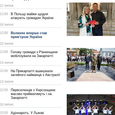
17 липня
12:00
В Польщі майже щодня
атакують громадян України
16 липня
12:00
Волиняк вперше став
прем'єром України
15 липня
12:00
Голову громади з Рівненщини
мобілізували на Закарпатті
14 липня
12:00
На Прикарпатті вшанували
загиблого найманця з Австралії
13 липня
12:00
Переселенців з Херсонщини
масово прийматимуть і на
Закарпатті
10 липня
15:00
Адіннаротъ: У Львові