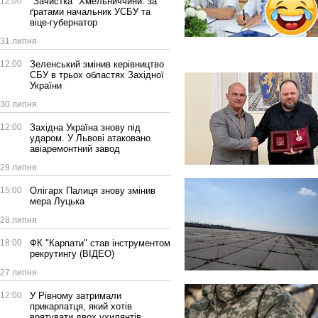
12:00
"Зачистка" Хмельниччини: за
ґратами начальник УСБУ та
віце-губернатор
31 липня
12:00
Зеленський змінив керівництво
СБУ в трьох областях Західної
України
30 липня
12:00
Західна Україна знову під
ударом. У Львові атаковано
авіаремонтний завод
29 липня
15:00
Олігарх Палиця знову змінив
мера Луцька
28 липня
18:00
ФК "Карпати" став інструментом
рекрутингу (ВІДЕО)
27 липня
12:00
У Рівному затримали
прикарпатця, який хотів
врятувати двох ухилянтів