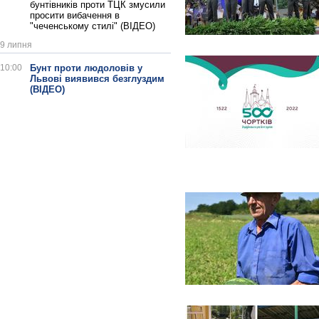
бунтівників проти ТЦК змусили
просити вибачення в
"чеченському стилі" (ВІДЕО)
9 липня
10:00
Бунт проти людоловів у
Львові виявився безглуздим
(ВІДЕО)