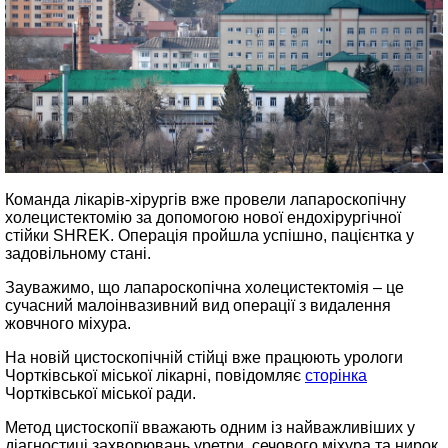
Команда лікарів-хірургів вже провели лапароскопічну
холецистектомію за допомогою нової ендохірургічної
стійки SHREK. Операція пройшла успішно, пацієнтка у
задовільному стані.
Зауважимо, що лапароскопічна холецистектомія – це
сучасний малоінвазивний вид операції з видалення
жовчного міхура.
На новій цистоскопічній стійці вже працюють урологи
Чортківської міської лікарні, повідомляє
сторінка
Чортківської міської ради.
Метод цистоскопії вважають одним із найважливіших у
діагностиці захворювань уретри, сечового міхура та нирок.