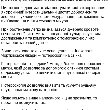
Цистоскопія допомагає діагностувати такі захворювання
як хронічний інтерстиціальний цистит, доброякісні та
злоякісні пухлини сечового міхура, наявність камінців та
вип’ячування стінки сечового міхура.
При обстеженні легко визначається джерело кровотечі
сечостатевої системи та в поєднанні з ультразвуковим
дослідженням та комп’ютерною томографією лікар
встановить точний діагноз.
З’явилось нове технічне оснащення і в гінекологів
Чортківської лікарні – гістероскопічна стійка.
Гістероскопія – це єдиний метод обстеження порожнини
матки, який дозволяє за допомогою оптичної системи
ендоскопу детально вивчити стан внутрішньої поверхні
матки.
Гістероскопія дозволяє виявити та усунути будь-яку
внутрішньо-маткову патологію.
Якщо комусь з вище написаного ніц не зрозуміло, то
простіше це звучить так: