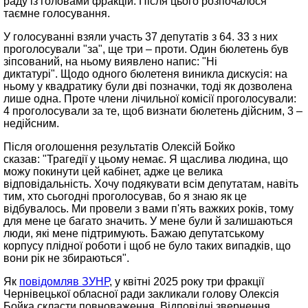
раду із головами фракцій. Після цього розпочалося
таємне голосування.
У голосуванні взяли участь 37 депутатів з 64. 33 з них
проголосували "за", ще три – проти. Один бюлетень був
зіпсований, на ньому виявлено напис: "Ні
диктатурі". Щодо одного бюлетеня виникла дискусія: на
ньому у квадратику були дві позначки, тоді як дозволена
лише одна. Проте члени лічильної комісії проголосували:
4 проголосували за те, щоб визнати бюлетень дійсним, 3 –
недійсним.
Після оголошення результатів Олексій Бойко
сказав: "Трагедії у цьому немає. Я щаслива людина, що
можу покинути цей кабінет, адже це велика
відповідальність. Хочу подякувати всім депутатам, навіть
тим, хто сьогодні проголосував, бо я знаю як це
відбувалось. Ми провели з вами п'ять важких років, тому
для мене це багато значить. У мене були й залишаються
люди, які мене підтримують. Бажаю депутатському
корпусу плідної роботи і щоб не було таких випадків, що
вони рік не збираються".
Як
повідомляв ЗУНР
, у квітні 2025 року три фракції
Чернівецької обласної ради закликали голову Олексія
Бойка скласти повноваження. Відповідні звернення