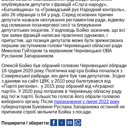
опублікували депутати з фракцій «Слуга народу»,
«Батьківщина» та «Громадський рух Народний контроль»,
або 26 обранців із 64 у раді. Серед основних причин
депутати назвали нехтування регламентом ради, відмову
від скликання позачергової сесії та блокування
депутатських ініціатив. У відповідь Бойко зазначив, що всі
три заяви фракцій написані практично однаково, і
припустив, що позиція депутатів може бути зрежисована
першим заступником голови Чернівецької обласної ради
Миколою Гуйтором та керівником Чернівецької ОВА
Русланом Запаранюком.
Олексій Бойко був обраний головою Чернівецької облради
18 грудня 2020 року. Політична кар’єра Бойка почалася з
Сокирянської райради, він двічі був там депутатом. Згідно
з даними на сайті ЦВК, у 2010 році балотувався від
«Партії регіонів», у 2015 році обраний від «Аграрної
партії». У 2020 році потрапив в Чернівеьку обласну раду
від тієї ж партії. Більшістю голосів його обрали головою
виборного органу. Після
призначення у липні 2022 року
губернатором Буковини Руслана Запаранюка останній не
припиняв спроб звільнити Бойка з посади.
Поширити / зберегти: