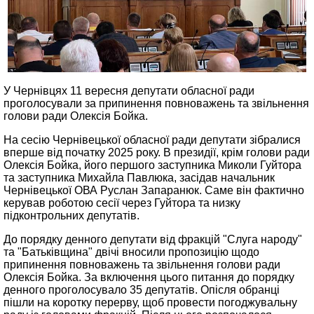
У Чернівцях 11 вересня депутати обласної ради
проголосували за припинення повноважень та звільнення
голови ради Олексія Бойка.
На сесію Чернівецької обласної ради депутати зібралися
вперше від початку 2025 року. В президії, крім голови ради
Олексія Бойка, його першого заступника Миколи Гуйтора
та заступника Михайла Павлюка, засідав начальник
Чернівецької ОВА Руслан Запаранюк. Саме він фактично
керував роботою сесії через Гуйтора та низку
підконтрольних депутатів.
До порядку денного депутати від фракцій "Слуга народу"
та "Батьківщина" двічі вносили пропозицію щодо
припинення повноважень та звільнення голови ради
Олексія Бойка. За включення цього питання до порядку
денного проголосувало 35 депутатів. Опісля обранці
пішли на коротку перерву, щоб провести погоджувальну