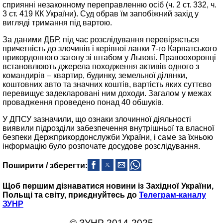
сприянні незаконному переправленню осіб (ч. 2 ст. 332, ч.
3 ст. 419 КК України). Суд обрав їм запобіжний захід у
вигляді тримання під вартою.
За даними ДБР, під час розслідування перевіряється
причетність до злочинів і керівної ланки 7-го Карпатського
прикордонного загону зі штабом у Львові. Правоохоронці
встановлюють джерела походження активів одного з
командирів – квартир, будинку, земельної ділянки,
коштовних авто та значних коштів, вартість яких суттєво
перевищує задекларовані ним доходи. Загалом у межах
провадження проведено понад 40 обшуків.
У ДПСУ зазначили, що ознаки злочинної діяльності
виявили підрозділи забезпечення внутрішньої та власної
безпеки Держприкордонслужби України, і саме за їхньою
інформацію було розпочате досудове розслідування.
Поширити / зберегти:
Щоб першим дізнаватися новини із Західної України,
Польщі та світу, приєднуйтесь до
Телеграм-каналу
ЗУНР
© ЗУНР 2014-2025