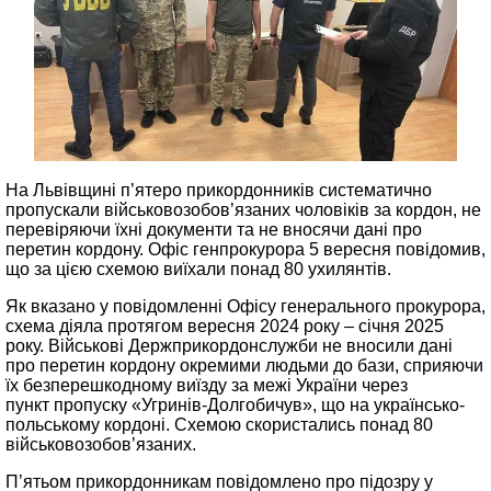
На Львівщині п’ятеро прикордонників систематично
пропускали військовозобов’язаних чоловіків за кордон, не
перевіряючи їхні документи та не вносячи дані про
перетин кордону. Офіс генпрокурора 5 вересня повідомив,
що за цією схемою виїхали понад 80 ухилянтів.
Як вказано у повідомленні Офісу генерального прокурора,
схема діяла протягом вересня 2024 року – січня 2025
року. Військові Держприкордонслужби не вносили дані
про перетин кордону окремими людьми до бази, сприяючи
їх безперешкодному виїзду за межі України через
пункт пропуску «Угринів-Долгобичув», що на українсько-
польському кордоні. Схемою скористались понад 80
військовозобов’язаних.
П’ятьом прикордонникам повідомлено про підозру у