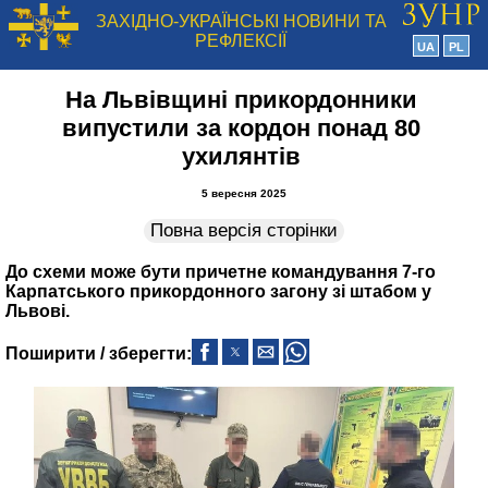
ЗАХІДНО-УКРАЇНСЬКІ НОВИНИ ТА
РЕФЛЕКСІЇ
UA
PL
На Львівщині прикордонники
випустили за кордон понад 80
ухилянтів
5 вересня 2025
Повна версія сторінки
До схеми може бути причетне командування 7-го
Карпатського прикордонного загону зі штабом у
Львові.
Поширити / зберегти: