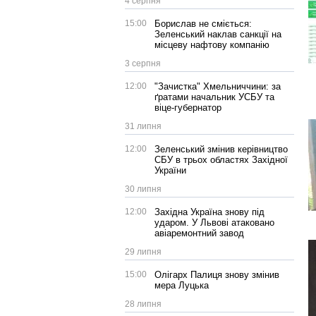
4 серпня
15:00
Борислав не сміється:
Зеленський наклав санкції на
місцеву нафтову компанію
3 серпня
12:00
"Зачистка" Хмельниччини: за
ґратами начальник УСБУ та
віце-губернатор
31 липня
12:00
Зеленський змінив керівництво
СБУ в трьох областях Західної
України
30 липня
12:00
Західна Україна знову під
ударом. У Львові атаковано
авіаремонтний завод
29 липня
15:00
Олігарх Палиця знову змінив
мера Луцька
28 липня