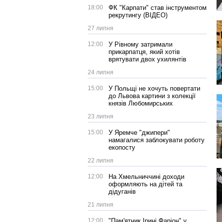
18:00
ФК "Карпати" став інструментом
рекрутингу (ВІДЕО)
27 липня
12:00
У Рівному затримали
прикарпатця, який хотів
врятувати двох ухилянтів
24 липня
15:00
У Польщі не хочуть повертати
до Львова картини з колекції
князів Любомирських
23 липня
15:00
У Яремче "джипери"
намагалися заблокувати роботу
екопосту
22 липня
12:00
На Хмельниччині доходи
оформляють на дітей та
дідуганів
21 липня
12:00
"Пам'ятник Ірині Фаріон" у