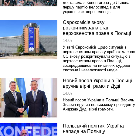
доставила з Копенгагена до Львова
першу партію велосипедів для
українських переселенців.
Єврокомісія знову
розкритикувала стан
Реконструкція подій 1 листопад
верховенства права в Польщі
1918 року у Львові
14.07
У звіті Єврокомісії щодо ситуації з
верховенством права у країнах-членах
ЄС знову розкритикували ситуацію з
верховенством права в Польщі,
зосередившись на питаннях судової
системи і незалежності медіа.
Новий посол України в Польщі
вручив вірчі грамоти Дуді
14.07
Новий посол України в Польщі Василь
Спільний інформпростір Західно
Зварич вручив польському президенту
України
Анджею Дуді вірчі грамоти.
Польський політик: Україна
нападе на Польщу