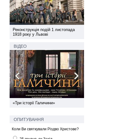
а
Реконструкція подій 1 листопада
Реконструкція подій 1 лис
1918 року у Львові
1918 року у Львові
ВІДЕО
ї
«Три історії Галичини»
Спільний інформпростір За
України
ОПИТУВАННЯ
Коли Ви святкували Різдво Христове?