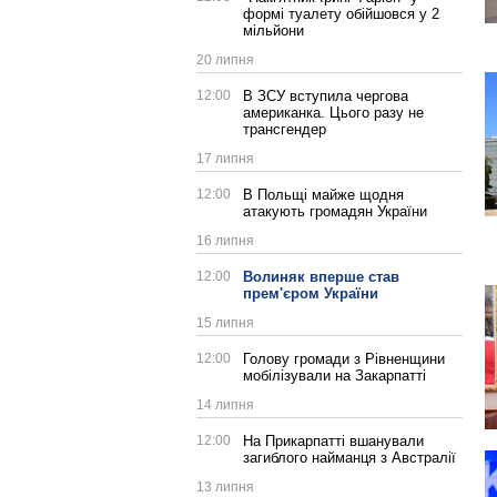
формі туалету обійшовся у 2
мільйони
20 липня
12:00
В ЗСУ вступила чергова
американка. Цього разу не
трансгендер
17 липня
12:00
В Польщі майже щодня
атакують громадян України
16 липня
12:00
Волиняк вперше став
прем'єром України
15 липня
12:00
Голову громади з Рівненщини
мобілізували на Закарпатті
14 липня
12:00
На Прикарпатті вшанували
загиблого найманця з Австралії
13 липня