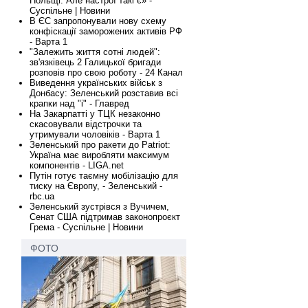
Польщі. Але настрої такі є» -
Суспільне | Новини
В ЄС запропонували нову схему
конфіскації заморожених активів РФ
- Варта 1
"Залежить життя сотні людей":
зв'язківець 2 Галицької бригади
розповів про свою роботу - 24 Канал
Виведення українських військ з
Донбасу: Зеленський розставив всі
крапки над "і" - Главред
На Закарпатті у ТЦК незаконно
скасовували відстрочки та
утримували чоловіків - Варта 1
Зеленський про ракети до Patriot:
Україна має виробляти максимум
компонентів - LIGA.net
Путін готує таємну мобілізацію для
тиску на Європу, - Зеленський -
rbc.ua
Зеленський зустрівся з Вучичем,
Сенат США підтримав законопроєкт
Грема - Суспільне | Новини
ФОТО