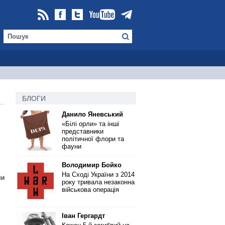
БЛОГИ
Данило Яневський
«Білі орли» та інші
представники
політичної флори та
фауни
Володимир Бойко
На Сході України з 2014
ли
року тривала незаконна
військова операція
Іван Гергардт