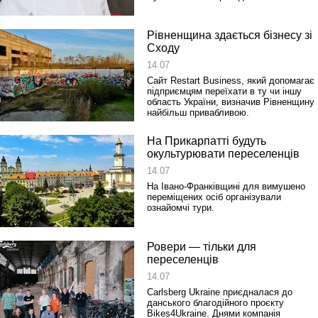
Рівненщина здається бізнесу зі
Сходу
14.07
Сайт Restart Business, який допомагає
підприємцям переїхати в ту чи іншу
область України, визначив Рівненщину
найбільш привабливою.
На Прикарпатті будуть
окультурювати переселенців
14.07
На Івано-Франківщині для вимушено
переміщених осіб організували
ознайомчі тури.
Ровери — тільки для
переселенців
14.07
Carlsberg Ukraine приєдналася до
данського благодійного проєкту
Bikes4Ukraine. Днями компанія