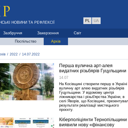
PL
UA
НСЬКІ НОВИНИ ТА РЕФЛЕКСІЇ
Зазбруччя
Закерзоння
Світ
Поспільство
Архів
рхів
/
2022
/
14.07.2022
Перша вулична арт-алея
видатних різьбярів Гуцульщини
14.07
На Косівщині створили першу в Україні
вуличну арт алею видатних різьбярів
Гуцульщини. У відомому центрі
ліжникарства і різьб'ярства України, в
селі Яворів, що Косівщині, презентува
результати реалізації мистецького
проєкту.
Кіберполіціянти Тернопільщини
виявили нову «фінансову