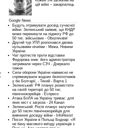
Кожен 5-й загиблий на
цій війні – закарпатець
Google News
Будуть отримувати досвід сучасної
війни: Зеленський заявив, що КНДР
може перекинути на підмогу РФ до
50 тис. військових - Obozrevatel
Другий тур УПЛ розпочався двома
нульовими нічиїми - Межа. Новини
України.
Чат протестів проти відставки
Федорова зник: його адміністратора
затримали через СЗЧ - Дзеркало
тижня
а
Сили оборони України навмисно не
е
спрямовували жодних безпілотників
у бік Болгарії, - Тихий - Варта 1
Зеленський: РФ планує розмістити
на своїй території до 50 тис.
північнокорейців - Еспресо
Атака БпЛА на Україну триває: для
яких міст є загроза - 24 Канал
Зеленський: Росія планує залучити
до 50 тисяч північнокорейців для
вивчення досвіду війни - InfoResist
Посол України в Польщі Боднар: «Я
не бачу масового виїзду українців з