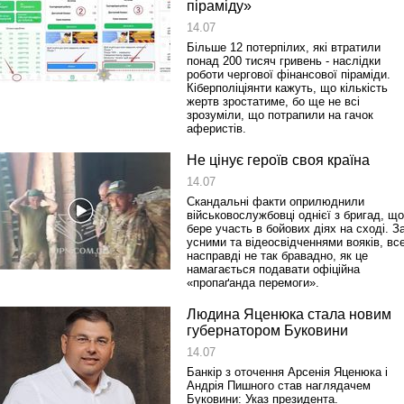
піраміду»
14.07
Більше 12 потерпілих, які втратили
понад 200 тисяч гривень - наслідки
роботи чергової фінансової піраміди.
Кіберполіціянти кажуть, що кількість
жертв зростатиме, бо ще не всі
зрозуміли, що потрапили на гачок
аферистів.
Не цінує героїв своя країна
14.07
Скандальні факти оприлюднили
військовослужбовці однієї з бригад, що
бере участь в бойових діях на сході. З
усними та відеосвідченнями вояків, вс
насправді не так бравадно, як це
намагається подавати офіційна
«пропаґанда перемоги».
Людина Яценюка стала новим
губернатором Буковини
14.07
Банкір з оточення Арсенія Яценюка і
Андрія Пишного став наглядачем
Буковини: Указ президента.