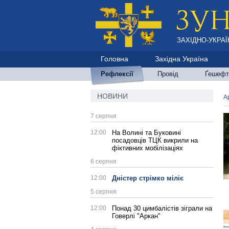
ЗАХІДНО-УКРАЇ
Головна
Західна Україна
Рефлексії
Провід
Ґешефт
НОВИНИ
А
7 серпня
12:00
На Волині та Буковині
посадовців ТЦК викрили на
фіктивних мобілізаціях
6 серпня
12:00
Дністер стрімко міліє
5 серпня
12:00
Понад 30 цимбалістів зіграли на
Говерлі "Аркан"