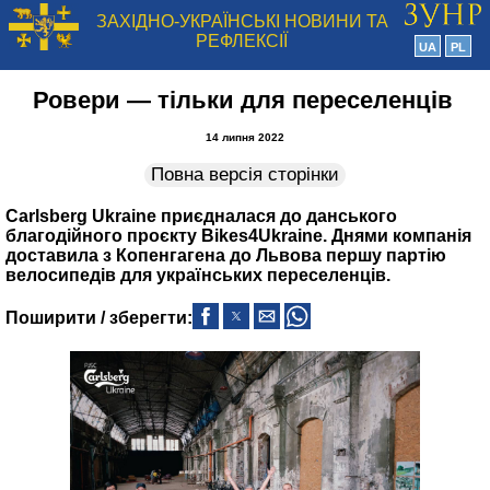
ЗАХІДНО-УКРАЇНСЬКІ НОВИНИ ТА
РЕФЛЕКСІЇ
UA
PL
Ровери — тільки для переселенців
14 липня 2022
Повна версія сторінки
Carlsberg Ukraine приєдналася до данського
благодійного проєкту Bikes4Ukraine. Днями компанія
доставила з Копенгагена до Львова першу партію
велосипедів для українських переселенців.
Поширити / зберегти: