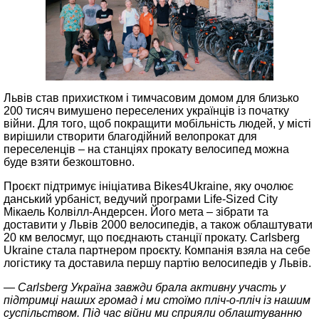
Львів став прихистком і тимчасовим домом для близько
200 тисяч вимушено переселених українців із початку
війни. Для того, щоб покращити мобільність людей, у місті
вирішили створити благодійний велопрокат для
переселенців – на станціях прокату велосипед можна
буде взяти безкоштовно.
Проєкт підтримує ініціатива Bikes4Ukraine, яку очолює
данський урбаніст, ведучий програми Life-Sized City
Мікаель Колвілл-Андерсен. Його мета – зібрати та
доставити у Львів 2000 велосипедів, а також облаштувати
20 км велосмуг, що поєднають станції прокату. Carlsberg
Ukraine стала партнером проєкту. Компанія взяла на себе
логістику та доставила першу партію велосипедів у Львів.
— Carlsberg Україна завжди брала активну участь у
підтримці наших громад і ми стоїмо пліч-о-пліч із нашим
суспільством. Під час війни ми сприяли облаштуванню