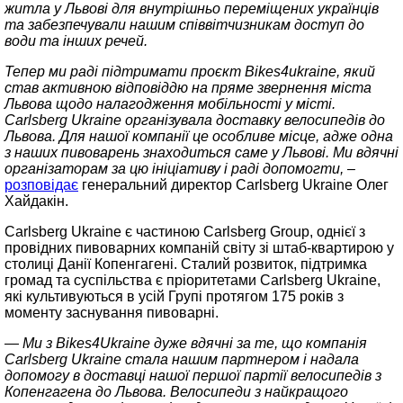
житла у Львові для внутрішньо переміщених українців
та забезпечували нашим співвітчизникам доступ до
води та інших речей.
Тепер ми раді підтримати проєкт Bikes4ukraine, який
став активною відповіддю на пряме звернення міста
Львова щодо налагодження мобільності у місті.
Carlsberg Ukraine організувала доставку велосипедів до
Львова. Для нашої компанії це особливе місце, адже одна
з наших пивоварень знаходиться саме у Львові. Ми вдячні
організаторам за цю ініціативу і раді допомогти, –
розповідає
генеральний директор Carlsberg Ukraine Олег
Хайдакін.
Carlsberg Ukraine є частиною Carlsberg Group, однієї з
провідних пивоварних компаній світу зі штаб-квартирою у
столиці Данії Копенгагені. Сталий розвиток, підтримка
громад та суспільства є пріоритетами Carlsberg Ukraine,
які культивуються в усій Групі протягом 175 років з
моменту заснування пивоварні.
— Ми з Bikes4Ukraine дуже вдячні за те, що компанія
Carlsberg Ukraine стала нашим партнером і надала
допомогу в доставці нашої першої партії велосипедів з
Копенгагена до Львова. Велосипеди з найкращого