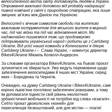
велосипедного міста світу допоможуть людям в Україні.
Отримання важливої допомоги від probably найкращої
пивної компанії у світі є природною співпрацею, яка лише
зміцнює зв’язки між Данією та Україною.
Велосипед є вічним символом свободи та життєво
важливим інструментом для міського життя в мирний
час, під час війни та під час відновлення міст. Ми
надзвичайно пишаємося тим, що продовжуємо
підтримувати український народ і робити це з Carlsberg
Ukraine. Від усієї нашої команди в Копенгагені я дякую
Carlsberg Ukraine і – Слава Україні,
– коментує директор
Bikes4Ukraine Мікаель Колвілл-Андерсен.
За словами організатора Bikes4Ukraine, на Львові проєкт
зупинятися не збирається. Уже ведуть перемовини щодо
забезпечення велосипедами й інших міст України, серед
яких – Бородянка та Чернігів.
Очевидно, на думку Carlsberg Ukraine і Bikes4Ukraine, самі
корінні львів'яни поголівно забезпечені роверами, а тому
їм допомагати піднести свій рівень екологічної
урбаністичної мобільності не потрібно від слова «взагалі».
Себто прокат двоколісних «коней» для
переселенців безкоштовний, але для містян — плати!