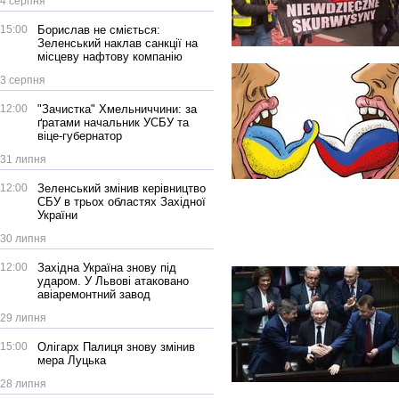
4 серпня
15:00
Борислав не сміється:
Зеленський наклав санкції на
місцеву нафтову компанію
3 серпня
12:00
"Зачистка" Хмельниччини: за
ґратами начальник УСБУ та
віце-губернатор
31 липня
12:00
Зеленський змінив керівництво
СБУ в трьох областях Західної
України
30 липня
12:00
Західна Україна знову під
ударом. У Львові атаковано
авіаремонтний завод
29 липня
15:00
Олігарх Палиця знову змінив
мера Луцька
28 липня