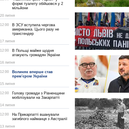
формі туалету обійшовся у 2
мільйони
20 липня
12:00
В ЗСУ вступила чергова
американка. Цього разу не
трансгендер
17 липня
12:00
В Польщі майже щодня
атакують громадян України
16 липня
12:00
Волиняк вперше став
прем'єром України
15 липня
12:00
Голову громади з Рівненщини
мобілізували на Закарпатті
14 липня
12:00
На Прикарпатті вшанували
загиблого найманця з Австралії
13 липня