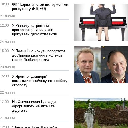
18:00
ФК "Карпати" став інструментом
рекрутингу (ВІДЕО)
27 липня
12:00
У Рівному затримали
прикарпатця, який хотів
врятувати двох ухилянтів
24 липня
15:00
У Польщі не хочуть повертати
до Львова картини з колекції
князів Любомирських
23 липня
15:00
У Яремче "джипери"
намагалися заблокувати роботу
екопосту
22 липня
12:00
На Хмельниччині доходи
оформляють на дітей та
дідуганів
21 липня
12:00
"Пам'ятник Ірині Фаріон" у