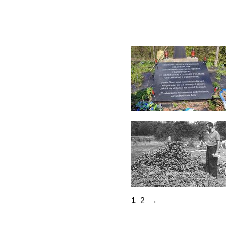
1
2
→