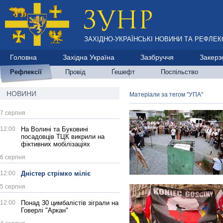
ЗАХІДНО-УКРАЇНСЬКІ НОВИНИ ТА РЕФЛЕКС
Головна
Західна Україна
Зазбруччя
Закерз
Рефлексії
Провід
Ґешефт
Поспільство
НОВИНИ
Матеріали за тегом "УПА"
7 серпня
12:00
На Волині та Буковині
посадовців ТЦК викрили на
фіктивних мобілізаціях
6 серпня
12:00
Дністер стрімко міліє
5 серпня
12:00
Понад 30 цимбалістів зіграли на
Говерлі "Аркан"