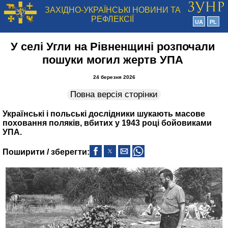
ЗАХІДНО-УКРАЇНСЬКІ НОВИНИ ТА
РЕФЛЕКСІЇ
UA
PL
У селі Угли на Рівненщині розпочали
пошуки могил жертв УПА
24 березня 2026
Повна версія сторінки
Українські і польські дослідники шукають масове
поховання поляків, вбитих у 1943 році бойовиками
УПА.
Поширити / зберегти: