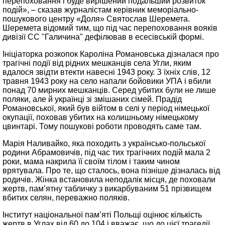
перепоховання і буде вирішений подальший розвиток
подій», – сказав журналістам керівник меморіально-
пошукового центру «Доля» Святослав Шеремета.
Шеремета відомий тим, що під час перепоховання вояків
дивізії СС "Галичина" дефілював в есесівській формі.
Ініціаторка розкопок Кароліна Романовська дізналася про
трагічні події від рідних мешканців села Угли, яким
вдалося звідти втекти навесні 1943 року. З їхніх слів, 12
травня 1943 року на село напали бойовики УПА і вбили
понад 70 мирних мешканців. Серед убитих були не лише
поляки, але й українці зі змішаних сімей. Прадід
Романовської, який був війтом в селі у період німецької
окупації, поховав убитих на колишньому німецькому
цвинтарі. Тому пошукові роботи проводять саме там.
Марія Наливайко, яка походить з українсько-польської
родини Абрамовичів, під час тих трагічних подій мала 2
роки, мама накрила її своїм тілом і таким чином
врятувала. Про те, що сталось, вона пізніше дізналась від
родичів. Жінка встановила неподалік місця, де поховали
жертв, памʼятну табличку з викарбуваним 51 прізвищем
вбитих селян, переважно поляків.
Інститут національної пам’яті Польщі оцінює кількість
жертв в Углах від 60 до 104 і вважає, що до цієї трагедії