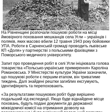
На Рівненщині розпочали пошукові роботи на місці
ймовірного поховання мешканців села Угли – українців і
поляків, яких масово вбили 12 травня 1943 року бойовики
УПА. Роботи в Сарненській громаді проводить львівське
КП «Доля» у партнерстві з польськими фахівцями з
Поморського медичного університету.
Запит про проведення робіт в селі Угли ініціювала голова
товариства «Польсько-українське примирення» Кароліна
Романовська. У Міністерстві культури України зазначили,
що пошукові роботи є першим етапом, він триватиме
тиждень. Далі знайдені рештки загиблих ексгумують,
ідентифікують та перепоховають.
«За результатами пошукових робіт буде вирішено
подальший хід експедиції. Якщо буде віднайдене місце
поховань, будуть подані документи до державної
міжвідомчої комісії на отримання дозволу на