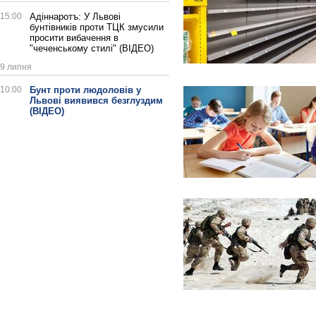
15:00
Адіннаротъ: У Львові
бунтівників проти ТЦК змусили
просити вибачення в
"чеченському стилі" (ВІДЕО)
9 липня
10:00
Бунт проти людоловів у
Львові виявився безглуздим
(ВІДЕО)