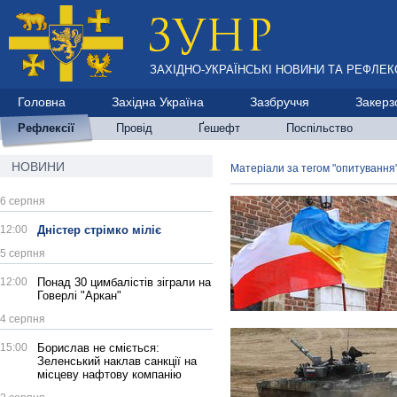
ЗАХІДНО-УКРАЇНСЬКІ НОВИНИ ТА РЕФЛЕКС
Головна
Західна Україна
Зазбруччя
Закерз
Рефлексії
Провід
Ґешефт
Поспільство
НОВИНИ
Матеріали за тегом "опитування
6 серпня
12:00
Дністер стрімко міліє
5 серпня
12:00
Понад 30 цимбалістів зіграли на
Говерлі "Аркан"
4 серпня
15:00
Борислав не сміється:
Зеленський наклав санкції на
місцеву нафтову компанію