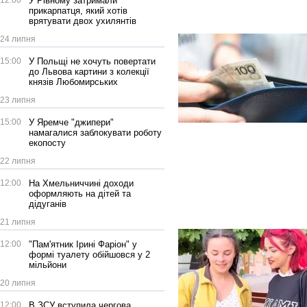
12:00
У Рівному затримали
прикарпатця, який хотів
врятувати двох ухилянтів
24 липня
15:00
У Польщі не хочуть повертати
до Львова картини з колекції
князів Любомирських
23 липня
15:00
У Яремче "джипери"
намагалися заблокувати роботу
екопосту
22 липня
12:00
На Хмельниччині доходи
оформляють на дітей та
дідуганів
21 липня
12:00
"Пам'ятник Ірині Фаріон" у
формі туалету обійшовся у 2
мільйони
20 липня
12:00
В ЗСУ вступила чергова