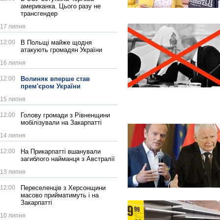
американка. Цього разу не
трансгендер
17 липня
12:00
В Польщі майже щодня
атакують громадян України
16 липня
12:00
Волиняк вперше став
прем'єром України
15 липня
12:00
Голову громади з Рівненщини
мобілізували на Закарпатті
14 липня
12:00
На Прикарпатті вшанували
загиблого найманця з Австралії
13 липня
12:00
Переселенців з Херсонщини
масово прийматимуть і на
Закарпатті
10 липня