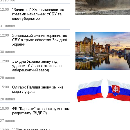
3 серпня
12:00
"Зачистка" Хмельниччини: за
ґратами начальник УСБУ та
віце-губернатор
31 липня
12:00
Зеленський змінив керівництво
СБУ в трьох областях Західної
України
30 липня
12:00
Західна Україна знову під
ударом. У Львові атаковано
авіаремонтний завод
29 липня
15:00
Олігарх Палиця знову змінив
мера Луцька
28 липня
18:00
ФК "Карпати" став інструментом
рекрутингу (ВІДЕО)
27 липня