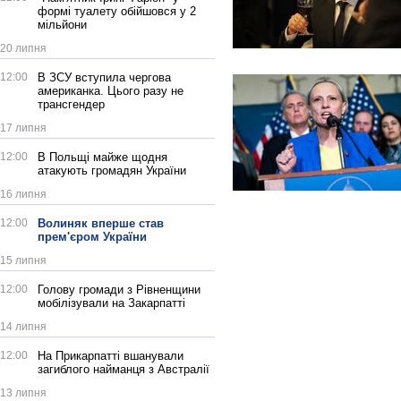
формі туалету обійшовся у 2
мільйони
20 липня
12:00
В ЗСУ вступила чергова
американка. Цього разу не
трансгендер
17 липня
12:00
В Польщі майже щодня
атакують громадян України
16 липня
12:00
Волиняк вперше став
прем'єром України
15 липня
12:00
Голову громади з Рівненщини
мобілізували на Закарпатті
14 липня
12:00
На Прикарпатті вшанували
загиблого найманця з Австралії
13 липня