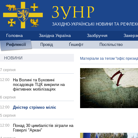
ЗАХІДНО-УКРАЇНСЬКІ НОВИНИ ТА РЕФЛЕКС
Головна
Західна Україна
Зазбруччя
Закерз
Рефлексії
Провід
Ґешефт
Поспільство
НОВИНИ
Матеріали за тегом "офіс прези
7 серпня
12:00
На Волині та Буковині
посадовців ТЦК викрили на
фіктивних мобілізаціях
6 серпня
12:00
Дністер стрімко міліє
5 серпня
12:00
Понад 30 цимбалістів зіграли на
Говерлі "Аркан"