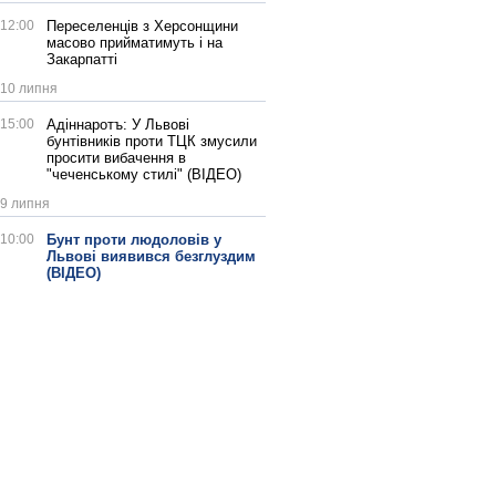
12:00
Переселенців з Херсонщини
масово прийматимуть і на
Закарпатті
10 липня
15:00
Адіннаротъ: У Львові
бунтівників проти ТЦК змусили
просити вибачення в
"чеченському стилі" (ВІДЕО)
9 липня
10:00
Бунт проти людоловів у
Львові виявився безглуздим
(ВІДЕО)