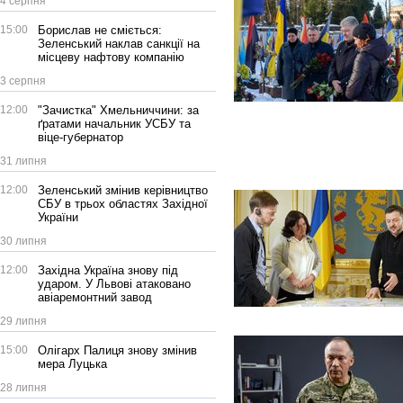
4 серпня
15:00
Борислав не сміється:
Зеленський наклав санкції на
місцеву нафтову компанію
3 серпня
12:00
"Зачистка" Хмельниччини: за
ґратами начальник УСБУ та
віце-губернатор
31 липня
12:00
Зеленський змінив керівництво
СБУ в трьох областях Західної
України
30 липня
12:00
Західна Україна знову під
ударом. У Львові атаковано
авіаремонтний завод
29 липня
15:00
Олігарх Палиця знову змінив
мера Луцька
28 липня