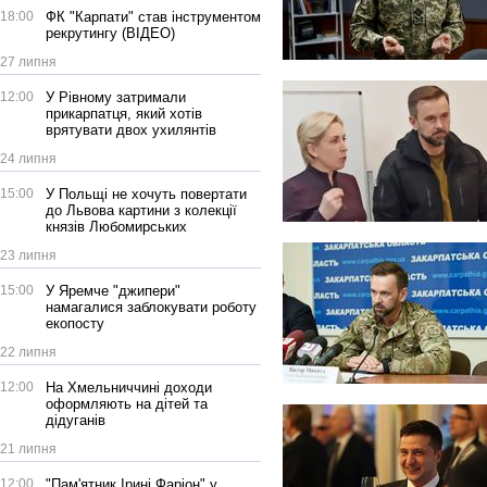
18:00
ФК "Карпати" став інструментом
рекрутингу (ВІДЕО)
27 липня
12:00
У Рівному затримали
прикарпатця, який хотів
врятувати двох ухилянтів
24 липня
15:00
У Польщі не хочуть повертати
до Львова картини з колекції
князів Любомирських
23 липня
15:00
У Яремче "джипери"
намагалися заблокувати роботу
екопосту
22 липня
12:00
На Хмельниччині доходи
оформляють на дітей та
дідуганів
21 липня
12:00
"Пам'ятник Ірині Фаріон" у