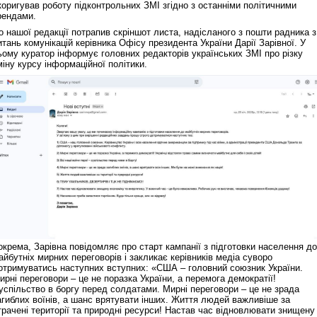
коригував роботу підконтрольних ЗМІ згідно з останніми політичними
рендами.
о нашої редакції потрапив скріншот листа, надісланого з пошти радника з
итань комунікацій керівника Офісу президента України Дарії Зарівної. У
ьому куратор інформує головних редакторів українських ЗМІ про різку
міну курсу інформаційної політики.
окрема, Зарівна повідомляє про старт кампанії з підготовки населення до
айбутніх мирних переговорів і закликає керівників медіа суворо
отримуватись наступних вступних: «США – головний союзник України.
ирні переговори – це не поразка України, а перемога демократії!
успільство в боргу перед солдатами. Мирні переговори – це не зрада
агиблих воїнів, а шанс врятувати інших. Життя людей важливіше за
трачені території та природні ресурси! Настав час відновлювати знищену