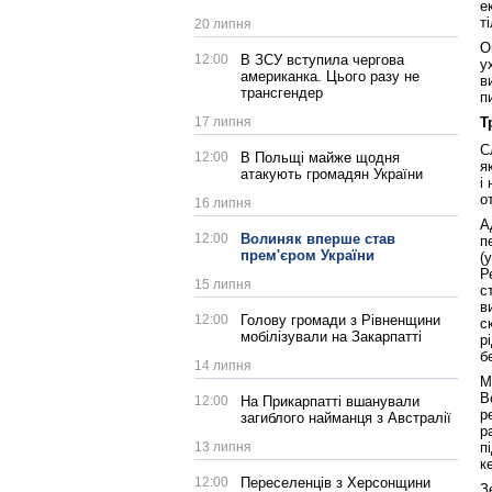
е
т
20 липня
О
12:00
В ЗСУ вступила чергова
у
американка. Цього разу не
в
трансгендер
п
17 липня
Т
С
12:00
В Польщі майже щодня
я
атакують громадян України
і
о
16 липня
А
12:00
Волиняк вперше став
п
прем'єром України
(
Р
15 липня
с
в
12:00
Голову громади з Рівненщини
с
мобілізували на Закарпатті
р
б
14 липня
М
В
12:00
На Прикарпатті вшанували
р
загиблого найманця з Австралії
р
13 липня
п
к
12:00
Переселенців з Херсонщини
З