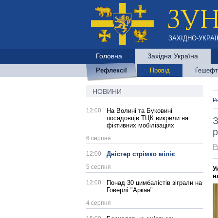
ЗАХІДНО-УКРАЇ
Головна
Західна Україна
Рефлексії
Провід
Ґешефт
НОВИНИ
Р
12:00
На Волині та Буковині
посадовців ТЦК викрили на
З
фіктивних мобілізаціях
р
6 серпня
Р
12:00
Дністер стрімко міліє
5 серпня
У
н
12:00
Понад 30 цимбалістів зіграли на
Говерлі "Аркан"
4 серпня