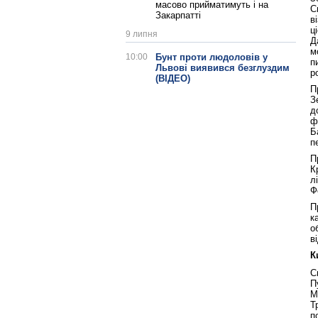
масово прийматимуть і на
С
Закарпатті
в
ц
9 липня
Д
м
10:00
Бунт проти людоловів у
п
Львові виявився безглуздим
р
(ВІДЕО)
П
З
д
ф
Б
п
П
К
л
Ф
П
к
о
в
К
С
П
М
Т
п