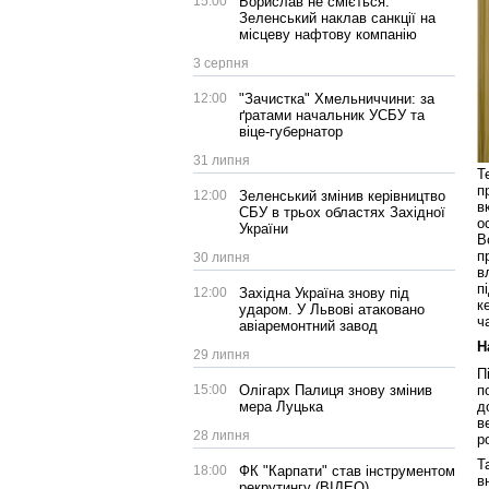
15:00
Борислав не сміється:
Зеленський наклав санкції на
місцеву нафтову компанію
3 серпня
12:00
"Зачистка" Хмельниччини: за
ґратами начальник УСБУ та
віце-губернатор
31 липня
Т
п
12:00
Зеленський змінив керівництво
в
СБУ в трьох областях Західної
о
України
В
п
30 липня
в
п
12:00
Західна Україна знову під
к
ударом. У Львові атаковано
ч
авіаремонтний завод
Н
29 липня
П
п
15:00
Олігарх Палиця знову змінив
д
мера Луцька
в
28 липня
р
Т
18:00
ФК "Карпати" став інструментом
в
рекрутингу (ВІДЕО)