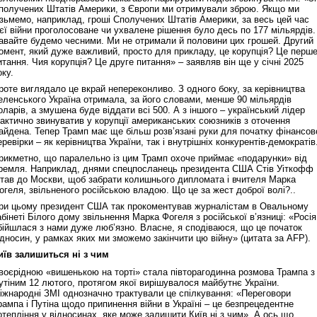
получених Штатів Америки, з Європи ми отримували зброю. Якщо ми
ізьмемо, наприклад, гроші Сполучених Штатів Америки, за весь цей час
ієї війни проголосоване чи ухвалене рішення було десь по 177 мільярдів.
авайте будемо чесними. Ми не отримали й половини цих грошей. Другий
омент, який дуже важливий, просто для прикладу, це корупція? Це перш
итання. Чия корупція? Це друге питання» – заявляв він ще у січні 2025
оку.
роте виглядало це вкрай непереконливо. З одного боку, за керівництва
еленського Україна отримала, за його словами, менше 90 мільярдів
оларів, а змушена буде віддати всі 500. А з іншого – український лідер
актично звинуватив у корупції американських союзників з оточення
айдена. Тепер Трамп має ще більш розв’язані руки для початку фінансов
еревірки – як керівництва України, так і внутрішніх конкурентів-демократів
рикметно, що паралельно із цим Трамп охоче приймає «подарунки» від
ремля. Наприклад, днями спецпосланець президента США Стів Уіткофф
ітав до Москви, щоб забрати колишнього дипломата і вчителя Марка
огеля, звільненого російською владою. Що це за жест доброї волі?..
ри цьому президент США так прокоментував журналістам в Овальному
абінеті Білого дому звільнення Марка Фогеля з російської в’язниці: «Росія
бійшлася з нами дуже люб’язно. Власне, я сподіваюся, що це початок
ідносин, у рамках яких ми зможемо закінчити цю війну» (цитата за AFP).
иїв залишиться ні з чим
воєрідною «вишенькою на торті» стала півторагодинна розмова Трампа з
утіним 12 лютого, протягом якої вирішувалося майбутнє України.
іжнародні ЗМІ однозначно трактували це спілкування: «Переговори
рампа і Путіна щодо припинення війни в Україні – це безпрецедентне
отепління у відносинах, яке може залишити Київ ні з чим». А ось що