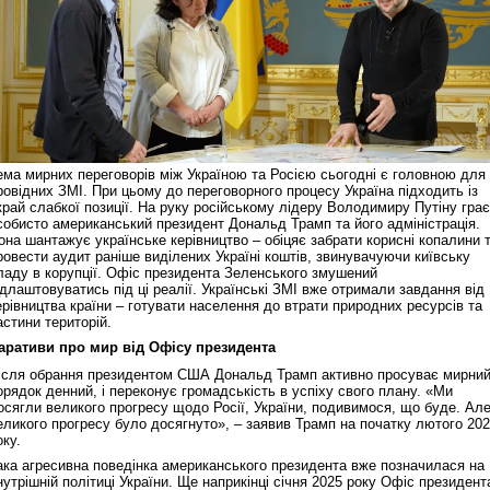
ема мирних переговорів між Україною та Росією сьогодні є головною для
ровідних ЗМІ. При цьому до переговорного процесу Україна підходить із
край слабкої позиції. На руку російському лідеру Володимиру Путіну грає
собисто американський президент Дональд Трамп та його адміністрація.
она шантажує українське керівництво – обіцяє забрати корисні копалини 
ровести аудит раніше виділених Україні коштів, звинувачуючи київську
ладу в корупції. Офіс президента Зеленського змушений
ідлаштовуватись під ці реалії. Українські ЗМІ вже отримали завдання від
ерівництва країни – готувати населення до втрати природних ресурсів та
астини територій.
аративи про мир від Офісу президента
ісля обрання президентом США Дональд Трамп активно просуває мирни
орядок денний, і переконує громадськість в успіху свого плану. «Ми
осягли великого прогресу щодо Росії, України, подивимося, що буде. Ал
еликого прогресу було досягнуто», – заявив Трамп на початку лютого 20
оку.
ака агресивна поведінка американського президента вже позначилася на
нутрішній політиці України. Ще наприкінці січня 2025 року Офіс президент