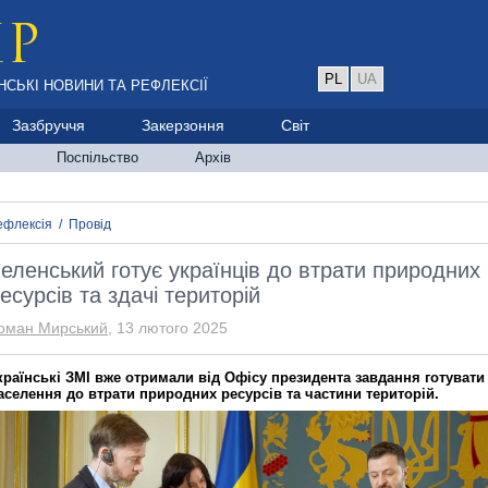
PL
UA
НСЬКІ НОВИНИ ТА РЕФЛЕКСІЇ
Зазбруччя
Закерзоння
Світ
Поспільство
Архів
ефлексія
/
Провід
еленський готує українців до втрати природних
есурсів та здачі територій
оман Мирський
, 13 лютого 2025
країнські ЗМІ вже отримали від Офісу президента завдання готувати
аселення до втрати природних ресурсів та частини територій.