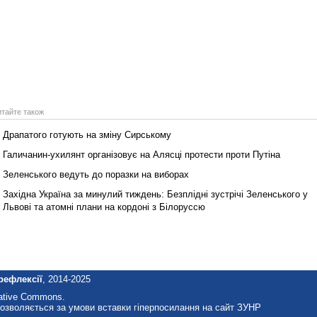
итайте також
Драпатого готують на зміну Сирському
Галичанин-ухилянт організовує на Алясці протести проти Путіна
Зеленського ведуть до поразки на виборах
Західна Україна за минулий тиждень: Безплідні зустрічі Зеленського у
Львові та атомні плани на кордоні з Білоруссю
рефлексії
, 2014-2025
eative Commons.
озволяється за умови вставки гіперпосилання на сайт ЗУНР