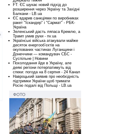
Дзеркало тижня
FT: ЄС шукає новий підхід до
розширення через Україну та Західні
Балкани - LB.ua
ЄС вдарив санкціями по виробниках
ракет "Іскандер" і "Сармат" - РБК-
Україна
Зеленський дасть ляпаса Кремлю, а
Трамп умив руки - nv.ua
Українські війська атакували майже
десяток енергооб’єктів на
окупованих частинах Луганщини і
Донеччини — командувач СБС -
Суспільне | Новини
Похолодання йде в Україну, але
деякі регіони потерпатимуть від
спеки: погода на 8 серпня - 24 Канал
Навроцький заявив про необхідність
підтримки України щоб тримати
Росію подалі від Польщі - LB.ua
ФОТО