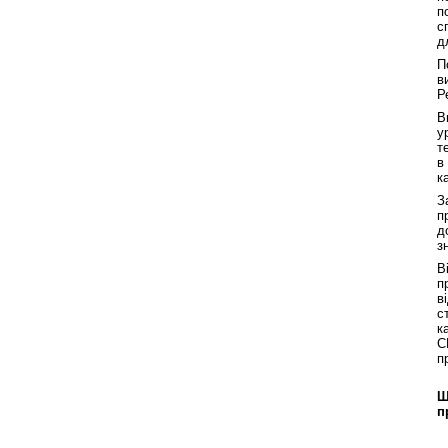
п
с
д
П
в
Р
В
у
т
в
к
З
п
д
з
В
п
в
с
к
С
п
Щ
п