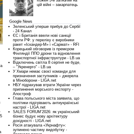
Кожен 5-й загиблий на
цій війні – закарпатець
Google News
Зеленський уперше прибув до Сербії
- 24 Канал
ЄС і Британія ввели нові санкції
проти РФ: у переліку є виробники
ракет «Іскандер-М» і «Сармат» - RFI
Корецький обговорив із премєром
Фінляндії ППО дрони та відновлення
транспортної інфраструктури - LB.ua
Відключень світла 8 серпня не буде,
та
– "Укренерго" - LB.ua
У Хмари немає своєї команди для
призначення заступників – джерела
в Міноборони - LIGA.net
НБУ підрахував втрати України через
припинення морського експорту -
Апостроф
Глава польського міста заявила, що
й
політики підігрівають антиукраїнські
настрої - LIGA.net
е
SALES FORUM’2026: як український
25
бізнес будує нову архітектуру
дохідності - LIGA.net
Росія атакувала «Укрнафту»:
зупинено частину видобутку -
а