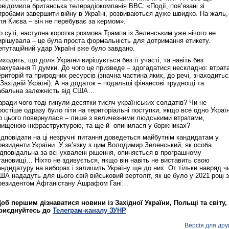
овідомила британська телерадіокомпанія ВВС: «Події, пов’язані зі
пробами завершити війну в Україні, розвиваються дуже швидко. На жаль,
ля Києва – він не перебуває за кермом».
о суті, наступна коротка розмова Трампа із Зеленським уже нічого не
ирішувала – це була проста формальність для дотримання етикету.
епутаційний удар Україні вже було завдано.
иходить, що доля України вирішується без її участі, та навіть без
рахування її думки. До чого це призведе – здогадатися нескладно: втрат
ериторій та природних ресурсів (значна частина яких, до речі, знаходитьс
 Західній Україні). А на додаток – подальші фінансові труднощі та
абальна залежність від США…
аради чого тоді гинули десятки тисяч українських солдатів? Чи не
ростіше одразу було піти на територіальні поступки, якщо все одно Украї
о цього повернулася – лише з величезними людськими втратами,
нищеною інфраструктурою, та ще й опинилася у боржниках?
ідповідати на ці незручні питання доведеться майбутнім кандидатам у
резиденти України. У зв’язку з цим Володимир Зеленський, як особа
ідповідальна за всі ухвалені рішення, опиняється в програшному
тановищі… Ніхто не здивується, якщо він навіть не виставить свою
андидатуру на виборах і залишить Україну ще до них. От тільки навряд ч
ША нададуть для цього свій військовий вертоліт, як це було у 2021 році з
резидентом Афганістану Ашрафом Гані…
об першим дізнаватися новини із Західної України, Польщі та світу,
риєднуйтесь до
Телеграм-каналу ЗУНР
Версія для дру