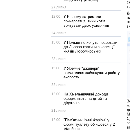
с
т
27 липня
Д
12:00
У Рівному затримали
п
прикарпатця, який хотів
н
врятувати двох ухилянтів
з
24 липня
15:00
У Польщі не хочуть повертати
до Львова картини з колекції
князів Любомирських
23 липня
15:00
У Яремче "джипери"
намагалися заблокувати роботу
екопосту
22 липня
12:00
На Хмельниччині доходи
оформляють на дітей та
З
дідуганів
м
д
21 липня
М
С
12:00
"Пам'ятник Ірині Фаріон" у
з
формі туалету обійшовся у 2
в
мільйони