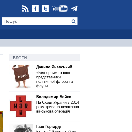
БЛОГИ
Данило Яневський
«Білі орли» та інші
представники
політичної флори та
фауни
Володимир Бойко
На Сході України з 2014
року тривала незаконна
військова операція
Іван Гергардт