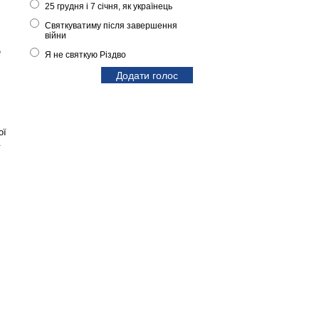
25 грудня і 7 січня, як українець
Святкуватиму після завершення
війни
е
Я не святкую Різдво
ої
.