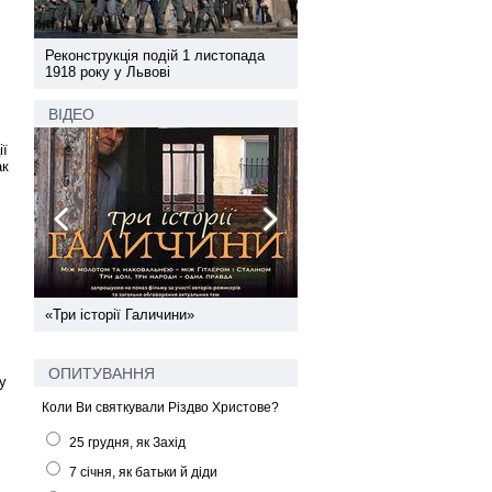
а
Реконструкція подій 1 листопада
Реконструкція подій 1 лис
1918 року у Львові
1918 року у Львові
ВІДЕО
ії
ак
ї
«Три історії Галичини»
Спільний інформпростір За
України
ОПИТУВАННЯ
у
Коли Ви святкували Різдво Христове?
25 грудня, як Захід
7 січня, як батьки й діди