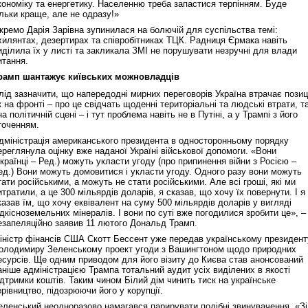
кономіку та енергетику. Населенню треба запастися терпінням. Буде
ільки краще, але не одразу!»
кремо Дарія Зарівна зупинилася на болючій для суспільства темі:
Реконструкція подій 1 листопад
хилянтах, дезертирах та співробітниках ТЦК. Радниця Єрмака навіть
1918 року у Львові
иділила їх у листі та закликала ЗМІ не порушувати незручні для влади
итання.
рамп шантажує київських можновладців
лід зазначити, що напередодні мирних переговорів Україна втрачає позиц
к на фронті – про це свідчать щоденні територіальні та людські втрати, т
 на політичній сцені – і тут проблема навіть не в Путіні, а у Трампі з його
точенням.
дміністрація американського президента в односторонньому порядку
ереглянула оцінку вже наданої Україні військової допомоги. «Вони
українці – Ред.) можуть укласти угоду (про припинення війни з Росією –
ед.) Вони можуть домовитися і укласти угоду. Одного разу вони можуть
тати російськими, а можуть не стати російськими. Але всі гроші, які ми
итратили, а це 300 мільярдів доларів, я сказав, що хочу їх повернути. І я
Спільний інформпростір Західно
казав їм, що хочу еквівалент на суму 500 мільярдів доларів у вигляді
України
ідкісноземельних мінералів. І вони по суті вже погодилися зробити це», –
езапеляційно заявив 11 лютого Дональд Трамп.
іністр фінансів США Скотт Бессент уже передав українському президент
олодимиру Зеленському проект угоди з Вашингтоном щодо природних
есурсів. Ще одним приводом для його візиту до Києва став анонсований
аніше адміністрацією Трампа тотальний аудит усіх виділених в якості
ідтримки коштів. Таким чином Білий дім чинить тиск на українське
ерівництво, підозрюючи його у корупції.
еленський неодноразово намагався парирувати подібні звинувачення. «Зі