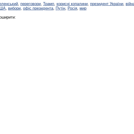
еленський
,
переговори
,
Трамп
,
корисні копалини
,
президент України
,
війн
ША
,
вибори
,
офіс президента
,
Путін
,
Росія
,
мир
оширити: