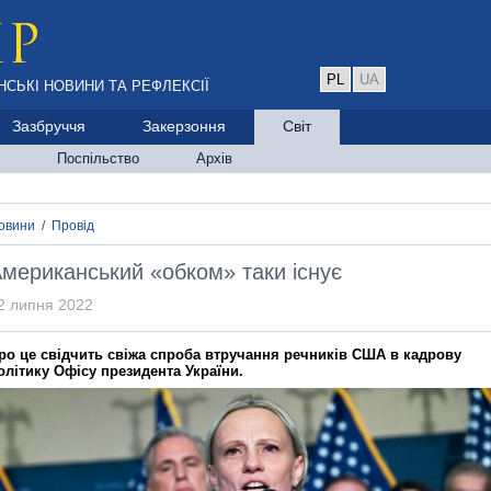
PL
UA
НСЬКІ НОВИНИ ТА РЕФЛЕКСІЇ
Зазбруччя
Закерзоння
Світ
Поспільство
Архів
овини
/
Провід
мериканський «обком» таки існує
2 липня 2022
ро це свідчить свіжа спроба втручання речників США в кадрову
олітику Офісу президента України.