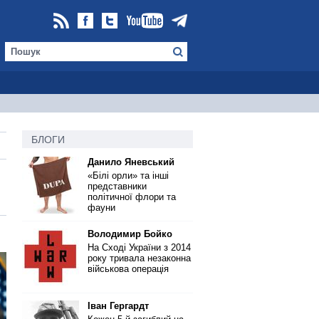
БЛОГИ
Данило Яневський
«Білі орли» та інші
представники
політичної флори та
фауни
Володимир Бойко
На Сході України з 2014
року тривала незаконна
військова операція
Іван Гергардт