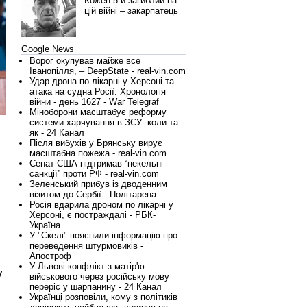
Кожен 5-й загиблий на
цій війні – закарпатець
Google News
Ворог окупував майже все
Іванопілля, – DeepState - real-vin.com
Удар дрона по лікарні у Херсоні та
атака на судна Росії. Хронологія
війни - день 1627 - War Telegraf
Міноборони масштабує реформу
системи харчування в ЗСУ: коли та
як - 24 Канал
Після вибухів у Брянську вирує
масштабна пожежа - real-vin.com
Сенат США підтримав “пекельні
санкції” проти РФ - real-vin.com
Зеленський прибув із дводенним
візитом до Сербії - Політарена
Росія вдарила дроном по лікарні у
Херсоні, є постраждалі - РБК-
Україна
У "Скелі" пояснили інформацію про
переведення штурмовиків -
Апостроф
У Львові конфлікт з матір'ю
у
військового через російську мову
переріс у шарпанину - 24 Канал
Українці розповіли, кому з політиків