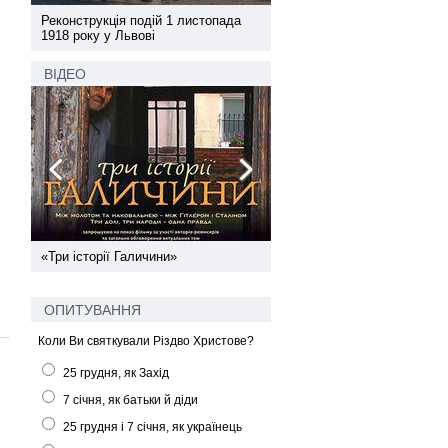
а
Реконструкція подій 1 листопада
Реконструкція подій 1 лис
1918 року у Львові
1918 року у Львові
ВІДЕО
ї
«Три історії Галичини»
Спільний інформпростір За
України
ОПИТУВАННЯ
Коли Ви святкували Різдво Христове?
25 грудня, як Захід
7 січня, як батьки й діди
25 грудня і 7 січня, як українець