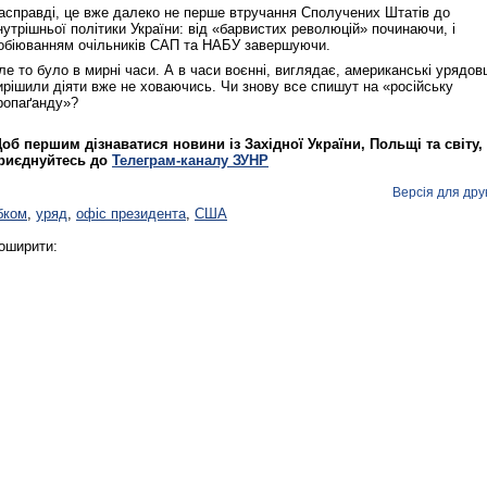
асправді, це вже далеко не перше втручання Сполучених Штатів до
нутрішньої політики України: від «барвистих революцій» починаючи, і
обіюванням очільників САП та НАБУ завершуючи.
ле то було в мирні часи. А в часи воєнні, виглядає, американські урядовц
ирішили діяти вже не ховаючись. Чи знову все спишут на «російську
ропаґанду»?
об першим дізнаватися новини із Західної України, Польщі та світу,
риєднуйтесь до
Телеграм-каналу ЗУНР
Версія для дру
бком
,
уряд
,
офіс президента
,
США
оширити: