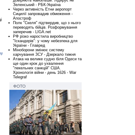
довіряють найбільше: лідирує не
Зеленський - РБК-Україна
Через активність Етни аеропорт
Сицилії запровадив обмеження -
Апостроф
і
Полк "Скеля" підтвердив, що з нього
переводять бійців. Розформування
заперечив - LIGA.net
РФ різко наростила виробництво
"Іскандерів": у чому небезпека для
України - Главред
Міноборони змінює систему
ку
харчування ЗСУ - Дзеркало тижня
Атака на велике судно біля Одеси та
ще один крок до ухвалення
"пекельних санкцій" США.
Хронологія війни - день 1626 - War
Telegraf
ФОТО