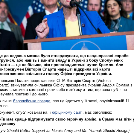
е до недавна можна було стверджувати, що неодноразові спроби
трутися, або навіть і змнити владу в Україні з боку Сполучених
татів — це не більше, ніж пропаґандистські чутки Кремля. Але
онґресвумен Вікторія Спартц нарешті відкрила всі карти
воєю заявою звільнити голову Офіса президента України.
ленкиня Палати представників США Вікторія Спартц (Victoria
partz) звинуватила очільника Офісу президента України Андрія Єрмака з
рихильниками в кампанії проти себе в зв’язку з тим, що вона публічно
звучила претензії до нього.
к пише
Європейська правда
, про це йдеться у її заяві, опублікованій 11
ипня.
окумент, опублікований на її
офіційному сайті
, має заголовок:
иїв має краще підтримувати свою героїчну армію, а Єрмак має піти 
ідставку
.
Kyiv Should Better Support its Heroic Army and Mr. Yermak Should Resign)