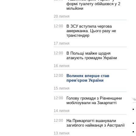
формі туалету обійшовся у 2
мільйони
20 липня
12:00
В ЗСУ вступила чергова
американка. Цього разу не
трансгендер
17 липня
12:00
В Польщі майже щодня
атакують громадян України
16 липня
12:00
Волиняк вперше став
прем'єром України
15 липня
12:00
Голову громади з Рівненщини
Ч
мобілізували на Закарпатті
14 липня
12:00
На Прикарпатті вшанували
загиблого найманця з Австралії
13 липня