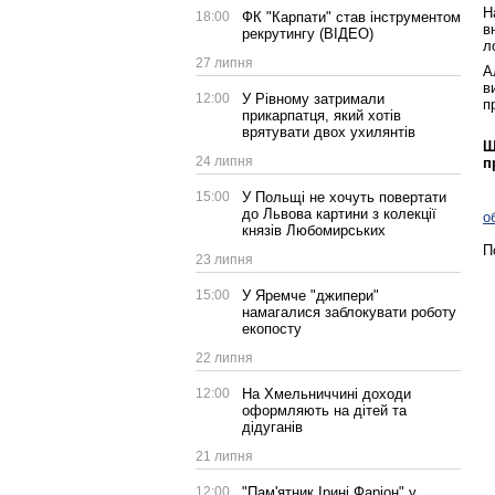
Н
18:00
ФК "Карпати" став інструментом
в
рекрутингу (ВІДЕО)
л
27 липня
А
в
12:00
У Рівному затримали
п
прикарпатця, який хотів
врятувати двох ухилянтів
Щ
24 липня
п
15:00
У Польщі не хочуть повертати
до Львова картини з колекції
о
князів Любомирських
П
23 липня
15:00
У Яремче "джипери"
намагалися заблокувати роботу
екопосту
22 липня
12:00
На Хмельниччині доходи
оформляють на дітей та
дідуганів
21 липня
12:00
"Пам'ятник Ірині Фаріон" у