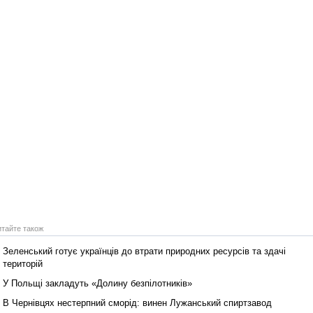
Реконструкція подій 1 листопад
1918 року у Львові
Спільний інформпростір Західно
України
итайте також
Зеленський готує українців до втрати природних ресурсів та здачі
територій
У Польщі закладуть «Долину безпілотників»
В Чернівцях нестерпний сморід: винен Лужанський спиртзавод