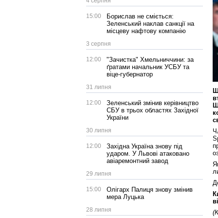
4 серпня
15:00
Борислав не сміється:
Зеленський наклав санкції на
місцеву нафтову компанію
3 серпня
12:00
"Зачистка" Хмельниччини: за
ґратами начальник УСБУ та
віце-губернатор
31 липня
Щ
в
12:00
Зеленський змінив керівництво
Ш
СБУ в трьох областях Західної
к
України
с
30 липня
Ч
S
п
12:00
Західна Україна знову під
о
ударом. У Львові атаковано
авіаремонтний завод
Я
л
29 липня
Д
15:00
Олігарх Палиця знову змінив
К
мера Луцька
в
28 липня
(