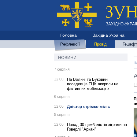
ЗАХІДНО-УКРАЇ
Головна
Західна Україна
Рефлексії
Провід
Ґешефт
НОВИНИ
Н
7 серпня
А
12:00
На Волині та Буковині
посадовців ТЦК викрили на
1
фіктивних мобілізаціях
6 серпня
П
п
12:00
Дністер стрімко міліє
5 серпня
12:00
Понад 30 цимбалістів зіграли на
Говерлі "Аркан"