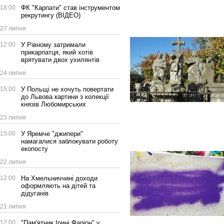
18:00
ФК "Карпати" став інструментом
рекрутингу (ВІДЕО)
27 липня
12:00
У Рівному затримали
прикарпатця, який хотів
врятувати двох ухилянтів
24 липня
15:00
У Польщі не хочуть повертати
до Львова картини з колекції
князів Любомирських
23 липня
15:00
У Яремче "джипери"
намагалися заблокувати роботу
екопосту
22 липня
12:00
На Хмельниччині доходи
оформляють на дітей та
дідуганів
21 липня
12:00
"Пам'ятник Ірині Фаріон" у