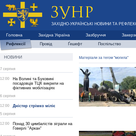
ЗАХІДНО-УКРАЇНСЬКІ НОВИНИ ТА РЕФЛЕКС
Головна
Західна Україна
Зазбруччя
Закерз
Рефлексії
Провід
Ґешефт
Поспільство
НОВИНИ
Матеріали за тегом "могила"
7 серпня
12:00
На Волині та Буковині
посадовців ТЦК викрили на
фіктивних мобілізаціях
6 серпня
12:00
Дністер стрімко міліє
5 серпня
12:00
Понад 30 цимбалістів зіграли на
Говерлі "Аркан"