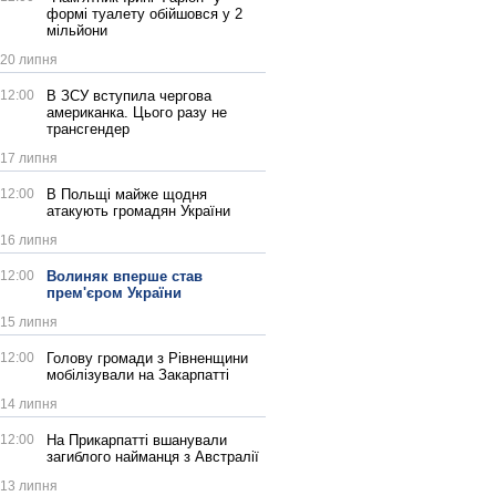
формі туалету обійшовся у 2
мільйони
20 липня
12:00
В ЗСУ вступила чергова
американка. Цього разу не
трансгендер
17 липня
12:00
В Польщі майже щодня
атакують громадян України
16 липня
12:00
Волиняк вперше став
прем'єром України
15 липня
12:00
Голову громади з Рівненщини
мобілізували на Закарпатті
14 липня
12:00
На Прикарпатті вшанували
загиблого найманця з Австралії
13 липня