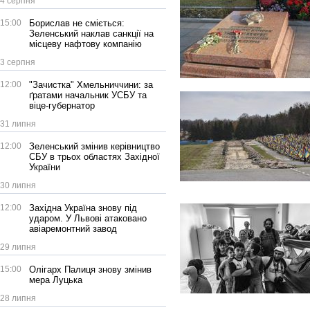
4 серпня
15:00
Борислав не сміється:
Зеленський наклав санкції на
місцеву нафтову компанію
3 серпня
12:00
"Зачистка" Хмельниччини: за
ґратами начальник УСБУ та
віце-губернатор
31 липня
12:00
Зеленський змінив керівництво
СБУ в трьох областях Західної
України
30 липня
12:00
Західна Україна знову під
ударом. У Львові атаковано
авіаремонтний завод
29 липня
15:00
Олігарх Палиця знову змінив
мера Луцька
28 липня