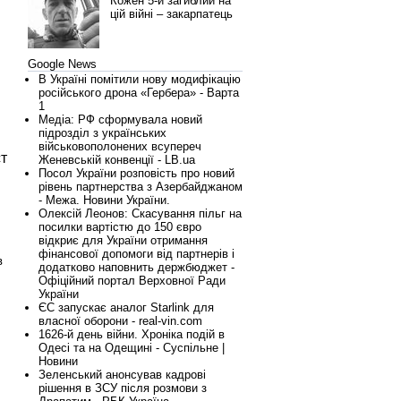
Кожен 5-й загиблий на
цій війні – закарпатець
Google News
,
В Україні помітили нову модифікацію
російського дрона «Гербера» - Варта
1
Медіа: РФ сформувала новий
підрозділ з українських
військовополонених всупереч
т
Женевській конвенції - LB.ua
Посол України розповість про новий
рівень партнерства з Азербайджаном
- Межа. Новини України.
Олексій Леонов: Скасування пільг на
посилки вартістю до 150 євро
відкриє для України отримання
фінансової допомоги від партнерів і
в
додатково наповнить держбюджет -
Офіційний портал Верховної Ради
України
ЄС запускає аналог Starlink для
власної оборони - real-vin.com
1626-й день війни. Хроніка подій в
Одесі та на Одещині - Суспільне |
Новини
Зеленський анонсував кадрові
рішення в ЗСУ після розмови з