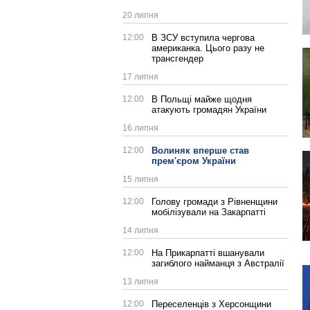
20 липня
12:00
В ЗСУ вступила чергова
американка. Цього разу не
трансгендер
17 липня
12:00
В Польщі майже щодня
атакують громадян України
16 липня
12:00
Волиняк вперше став
прем'єром України
15 липня
12:00
Голову громади з Рівненщини
мобілізували на Закарпатті
14 липня
12:00
На Прикарпатті вшанували
загиблого найманця з Австралії
13 липня
12:00
Переселенців з Херсонщини