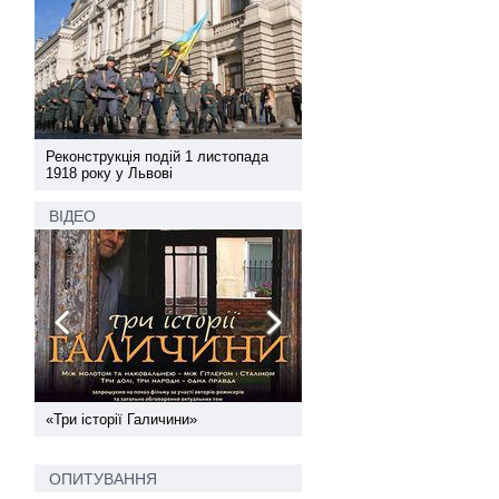
а
Реконструкція подій 1 листопада
Реконструкція подій 1 лис
1918 року у Львові
1918 року у Львові
ВІДЕО
ї
«Три історії Галичини»
Спільний інформпростір За
України
ОПИТУВАННЯ