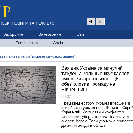
PL
UA
НСЬКІ НОВИНИ ТА РЕФЛЕКСІЇ
Зазбруччя
Закерзоння
Світ
Поспільство
Архів
атеріали за тегом "місцеве самоврядування"
Західна Україна за минулий
тиждень: Волинь очікує кадрові
зміни, Закарпатський ТЦК
обезголовив громаду на
Рівненщині
20.07
Прем’єр-міністром України вперше в її
історії став уродженець Волині – Сергі
Корецький. Його давній конфлікт з
«тіньовим губернатором» Волинської
області Ігорем Палицею може призвест
до зміни влади в області.