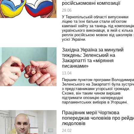
російськомовні композиції
29.06
У Тернопільській області випускники
ліцею та їхні батьки стали об’єктом
кампанії хейту за танець під композиці
українського виконавця, в якій є кілька
реплік російською мовою від школярів 
усієї України.
Західна Україна за минулий
тиждень: Зеленський на
Закарпатті та «міряння
писанками»
13.04
Першим пунктом програми Володимир
Зеленського на Закарпатті була зустрі
з представниками угорської громади.
Схоже, він таким чином вирішив
підтримати опозицію напередодні
парламентських виборів в Угорщині.
Працівник мерії Чорткова
попереджав чоловіків про рейд
людоловів
24.02