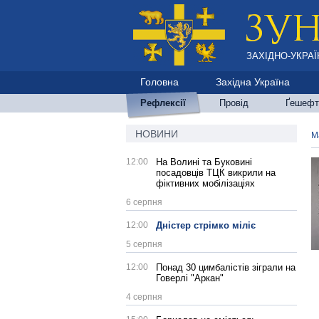
ЗАХІДНО-УКРАЇ
Головна
Західна Україна
Рефлексії
Провід
Ґешефт
НОВИНИ
М
12:00
На Волині та Буковині
посадовців ТЦК викрили на
фіктивних мобілізаціях
6 серпня
12:00
Дністер стрімко міліє
5 серпня
12:00
Понад 30 цимбалістів зіграли на
Говерлі "Аркан"
4 серпня