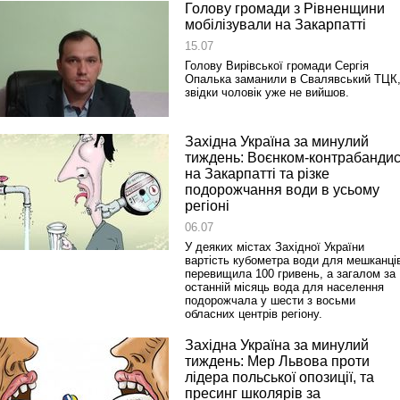
Голову громади з Рівненщини
мобілізували на Закарпатті
15.07
Голову Вирівської громади Сергія
Опалька заманили в Свалявський ТЦК
звідки чоловік уже не вийшов.
Західна Україна за минулий
тиждень: Воєнком-контрабандис
на Закарпатті та різке
подорожчання води в усьому
регіоні
06.07
У деяких містах Західної України
вартість кубометра води для мешканці
перевищила 100 гривень, а загалом за
останній місяць вода для населення
подорожчала у шести з восьми
обласних центрів регіону.
Західна Україна за минулий
тиждень: Мер Львова проти
лідера польської опозиції, та
пресинг школярів за