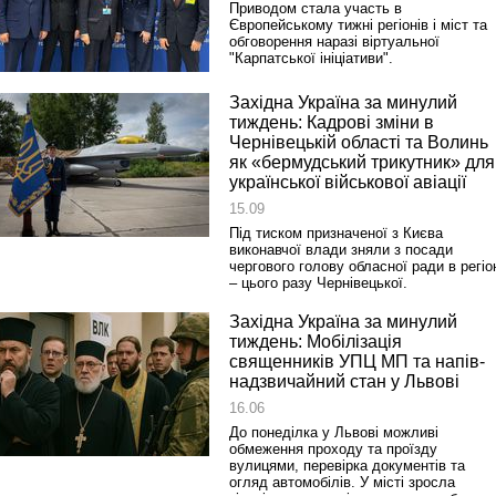
Приводом стала участь в
Європейському тижні регіонів і міст та
обговорення наразі віртуальної
"Карпатської ініціативи".
Західна Україна за минулий
тиждень: Кадрові зміни в
Чернівецькій області та Волинь
як «бермудський трикутник» для
української військової авіації
15.09
Під тиском призначеної з Києва
виконавчої влади зняли з посади
чергового голову обласної ради в регіо
– цього разу Чернівецької.
Західна Україна за минулий
тиждень: Мобілізація
священників УПЦ МП та напів-
надзвичайний стан у Львові
16.06
До понеділка у Львові можливі
обмеження проходу та проїзду
вулицями, перевірка документів та
огляд автомобілів. У місті зросла