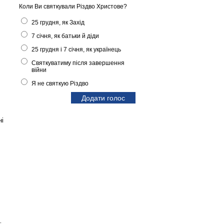
Коли Ви святкували Різдво Христове?
25 грудня, як Захід
7 січня, як батьки й діди
25 грудня і 7 січня, як українець
Святкуватиму після завершення
війни
Я не святкую Різдво
ні