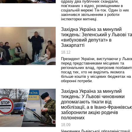
одразу два публічних скандали,
пов’язаних з відео, розміщеними в
соціальній мережі Тік-ток. Один із них
закінчився звільненням з роботи
інспекторки митниці.
Західна Україна за минулий
тиждень: Зеленський у Львові т
«вибуховий депутат» в
Закарпатті
18.12
Президент України, виступаючи у Льво
перед представниками місцевих та
регіональних влад, пригрозив позбавит
посад тих, хто не виділить якомога
більше коштів у місцевих бюджетах на
оборонні потреби.
Західна Україна за минулий
тиждень: У Львові чиновники
допомагають тікати від
мобілізації, а в Івано-Франківськ
заборонили акцію родичів
полонених
18.09
Чиновники Львівської обладміністрації