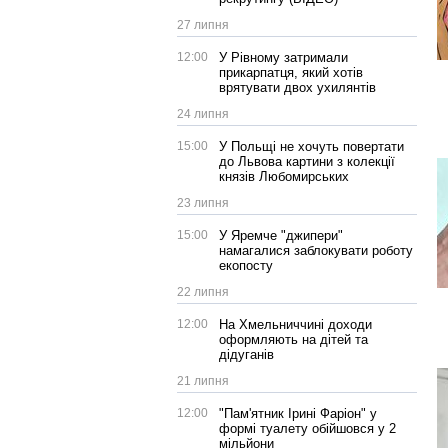
27 липня
12:00
У Рівному затримали
прикарпатця, який хотів
врятувати двох ухилянтів
24 липня
15:00
У Польщі не хочуть повертати
до Львова картини з колекції
князів Любомирських
23 липня
15:00
У Яремче "джипери"
намагалися заблокувати роботу
екопосту
22 липня
12:00
На Хмельниччині доходи
оформляють на дітей та
дідуганів
21 липня
12:00
"Пам'ятник Ірині Фаріон" у
формі туалету обійшовся у 2
мільйони