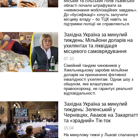
Міських та сільських голів Львівської
області почали штрафувати за
«невиконання мобілізаційних завдань».
До «бусифікації» хочуть залучити
місцеву владу – бо ТЦК навіть за
підтримки поліції не справляються.
Західна Україна за минулий
тиждень: Мільйони доларів на
ухилянтах та ліквідація
місцевого самоврядування
07.10
Сімейний тандем чиновників у
Хмельницькому заробив мільйони
доларів на призначенні фіктивної
інвалідності ухилянтам. Однак шоу з
обшуком, яке влаштували
правоохоронці, не гарантує реальної
відповідальності.
Західна Україна за минулий
тиждень: Зеленський у
Чернівцях, Аваков на Закарпатт
та «зрадний» Тік-ток
15.04
На минулому тижні у Львові спалахну