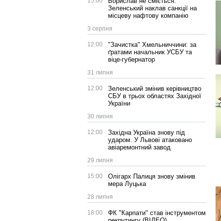
15:00
Борислав не сміється:
Зеленський наклав санкції на
місцеву нафтову компанію
3 серпня
12:00
"Зачистка" Хмельниччини: за
ґратами начальник УСБУ та
віце-губернатор
31 липня
12:00
Зеленський змінив керівництво
СБУ в трьох областях Західної
України
30 липня
12:00
Західна Україна знову під
ударом. У Львові атаковано
авіаремонтний завод
29 липня
15:00
Олігарх Палиця знову змінив
мера Луцька
28 липня
18:00
ФК "Карпати" став інструментом
рекрутингу (ВІДЕО)