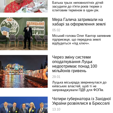
Батька трьох неповнолітніх дітей
засудили до п'яти років тюрми з
іспитовим терміном в один рік.
Мера Галича затримали на
хабарі за оформлення землі
05.02
Реконструкція подій 1 листопад
Міський голова Олег Кантор запевнив
1918 року у Львові
підприємця, що передача землі
відбудеться «під ключ».
Через зміну системи
оподаткування Луцьк
недоотримає понад 100
мільйонів гривень
29.01
Луцька міськрада зверненулася до
київських властей, щоб ті не
запроваджували ПДВ для ФОПів.
Спільний інформпростір Західно
Чотири губернатора із Західної
України
України розвіялися в Брюсселі
13.10