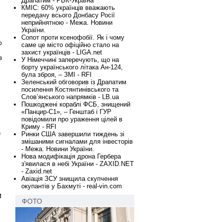
Драпатим - РБК-Україна
КМІС: 60% українців вважають
передачу всього Донбасу Росії
неприйнятною - Межа. Новини
України.
Сопот проти ксенофобії. Як і чому
ю
саме це місто офіційно стало на
захист українців - LIGA.net
з
У Німеччині заперечують, що на
борту українського літака Ан-124,
була зброя, – ЗМІ - RFI
Зеленський обговорив із Драпатим
посилення Костянтинівського та
Слов’янського напрямків - LB.ua
Пошкоджені кораблі ФСБ, знищений
«Панцир-С1», – Генштаб і ГУР
повідомили про ураження цілей в
Криму - RFI
а
Ринки США завершили тиждень зі
ч
змішаними сигналами для інвесторів
- Межа. Новини України.
Нова модифікація дрона Гербера
з'явилася в небі України - ZAXID.NET
- Zaxid.net
Авіація ЗСУ знищила скупчення
окупантів у Бахмуті - real-vin.com
и
ФОТО