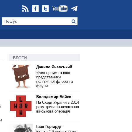
БЛОГИ
Данило Яневський
«Білі орли» та інші
представники
політичної флори та
фауни
Володимир Бойко
На Сході України з 2014
й
року тривала незаконна
військова операція
и
Іван Гергардт