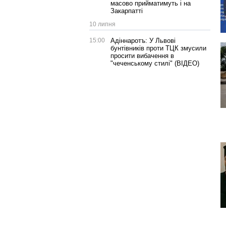
масово прийматимуть і на
Закарпатті
10 липня
15:00
Адіннаротъ: У Львові
бунтівників проти ТЦК змусили
просити вибачення в
"чеченському стилі" (ВІДЕО)