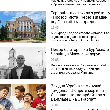
кількість силовиків у повному озброєнн
в бронежилетах, касках та масках.
Тернопіль виключили з рейтингу
«Прозорі міста» через вигадані
події на сайті міськради
12.05
Міськрада надала сфальсифіковані та
недостовірні дані грантожерам з
Transparency International Ukraine.
Помер багаторічний бурґомістр
Чернівців Микола Федорук
07.05
Він очолював місто 17 років – з 1994 п
2011-й, пізніше владу у Чернівцях
захопили висуванці Фірташа.
Західна Україна за минулий
тиждень: ТЦК проти мерів на
Львівщині та гастарбайтери з
Бангладеш на Закарпатті
03.02