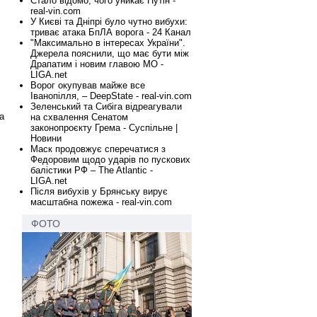
Стало відомо, чого уникає Путін -
real-vin.com
У Києві та Дніпрі було чутно вибухи:
триває атака БпЛА ворога - 24 Канал
"Максимально в інтересах України".
Джерела пояснили, що має бути між
Драпатим і новим главою МО -
LIGA.net
Ворог окупував майже все
Іванопілля, – DeepState - real-vin.com
Зеленський та Сибіга відреагували
а
на схвалення Сенатом
законопроєкту Грема - Суспільне |
Новини
Маск продовжує сперечатися з
Федоровим щодо ударів по пускових
балістики РФ – The Atlantic -
LIGA.net
Після вибухів у Брянську вирує
масштабна пожежа - real-vin.com
ФОТО