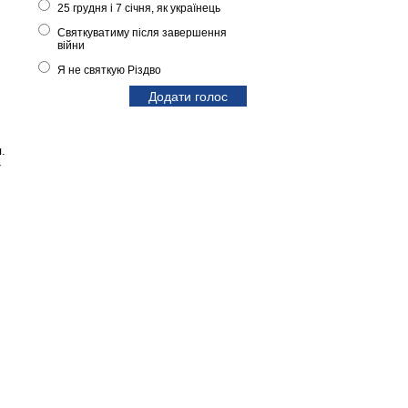
25 грудня і 7 січня, як українець
Святкуватиму після завершення
війни
Я не святкую Різдво
.
»