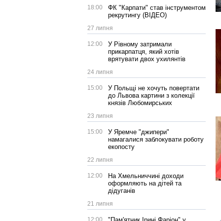
18:00
ФК "Карпати" став інструментом
рекрутингу (ВІДЕО)
27 липня
12:00
У Рівному затримали
прикарпатця, який хотів
врятувати двох ухилянтів
24 липня
15:00
У Польщі не хочуть повертати
до Львова картини з колекції
князів Любомирських
23 липня
15:00
У Яремче "джипери"
намагалися заблокувати роботу
екопосту
22 липня
12:00
На Хмельниччині доходи
оформляють на дітей та
дідуганів
21 липня
12:00
"Пам'ятник Ірині Фаріон" у