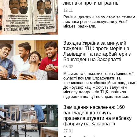
листівки проти мігрантів
12.11
Раніше ідентичні за змістом та стилем
листівки розповсюджували у Росії
місцеві радикали.
Західна Україна за минулий
тиждень: ТЦК проти мерів на
Львівщині та гастарбайтери з
Бангладеш на Закарпатті
03.02
Міських та сільських голів Львівської
області почали штрафувати за
«невиконання мобілізаційних завдань».
До «бусифікації» хочуть залучити
місцеву владу – бо ТЦК навіть за
підтримки поліції не справляються.
Заміщення населення: 160
бангладешців хочуть
працевлаштувати на меблеву
фабрику на Закарпатті
27.01