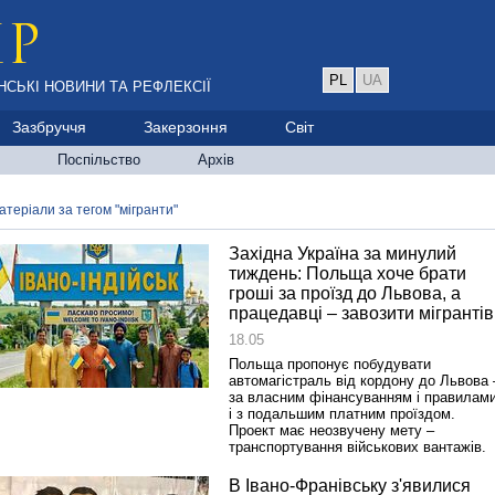
PL
UA
НСЬКІ НОВИНИ ТА РЕФЛЕКСІЇ
Зазбруччя
Закерзоння
Світ
Поспільство
Архів
атеріали за тегом "мігранти"
Західна Україна за минулий
тиждень: Польща хоче брати
гроші за проїзд до Львова, а
працедавці – завозити мігрантів
18.05
Польща пропонує побудувати
автомагістраль від кордону до Львова 
за власним фінансуванням і правилами
і з подальшим платним проїздом.
Проект має неозвучену мету –
транспортування військових вантажів.
В Івано-Франівську з'явилися