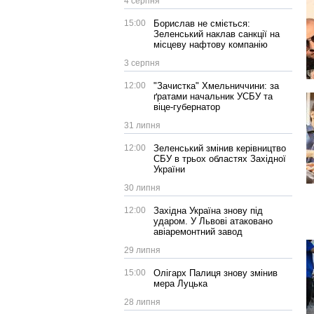
4 серпня
15:00
Борислав не сміється:
Зеленський наклав санкції на
місцеву нафтову компанію
3 серпня
12:00
"Зачистка" Хмельниччини: за
ґратами начальник УСБУ та
віце-губернатор
31 липня
12:00
Зеленський змінив керівництво
СБУ в трьох областях Західної
України
30 липня
12:00
Західна Україна знову під
ударом. У Львові атаковано
авіаремонтний завод
29 липня
15:00
Олігарх Палиця знову змінив
мера Луцька
28 липня