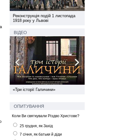
а
Реконструкція подій 1 листопада
Реконструкція подій 1 лис
1918 року у Львові
1918 року у Львові
а
ВІДЕО
ї
«Три історії Галичини»
Спільний інформпростір За
України
ОПИТУВАННЯ
Коли Ви святкували Різдво Христове?
ю
25 грудня, як Захід
7 січня, як батьки й діди