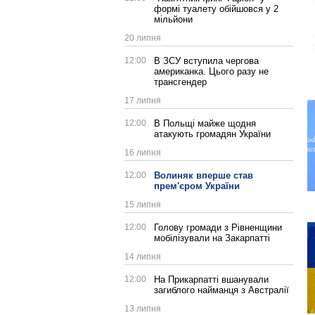
формі туалету обійшовся у 2
мільйони
20 липня
12:00
В ЗСУ вступила чергова
американка. Цього разу не
трансгендер
17 липня
12:00
В Польщі майже щодня
атакують громадян України
16 липня
12:00
Волиняк вперше став
прем'єром України
15 липня
12:00
Голову громади з Рівненщини
мобілізували на Закарпатті
14 липня
12:00
На Прикарпатті вшанували
загиблого найманця з Австралії
13 липня