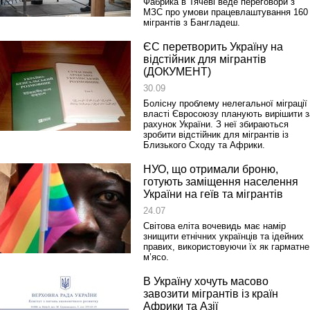
Фабрика в Тячеві веде переговори з
МЗС про умови працевлаштування 160
мігрантів з Бангладеш.
ЄС перетворить Україну на
відстійник для мігрантів
(ДОКУМЕНТ)
30.09
Болісну проблему нелегальної міграції
власті Євросоюзу планують вирішити з
рахунок України. З неї збираються
зробити відстійник для мігрантів із
Близького Сходу та Африки.
НУО, що отримали броню,
готують заміщення населення
України на геїв та мігрантів
24.07
Світова еліта вочевидь має намір
знищити етнічних українців та ідейних
правих, використовуючи їх як гарматне
м’ясо.
В Україну хочуть масово
завозити мігрантів із країн
Африки та Азії