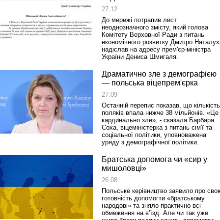
27.12
До мережі потрапив лист
Реконструкція подій 1 листопад
неоднозначного змісту, який голова
1918 року у Львові
Комітету Верховної Ради з питань
економічного розвитку Дмитро Наталух
надіслав на адресу прем'єр-міністра
України Дениса Шмигаля.
Драматично зле з демографією
— польська віцепрем'єрка
27.09
Останній перепис показав, що кількість
поляків впала нижче 38 мільйонів. «Це
кардинально зле», - сказала Барбара
Соха, віцеміністерка з питань сім'ї та
соціальної політики, уповноважена
Спільний інформпростір Західно
уряду з демографічної політики.
України
Братська допомога чи «сир у
мишоловці»
26.08
Польське керівництво заявило про сво
готовність допомогти «братському
народові» та зняло практично всі
обмеження на в’їзд. Але чи так уже