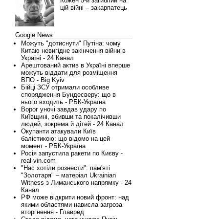
Кожен 5-й загиблий на
цій війні – закарпатець
Google News
Можуть "дотиснути" Путіна: чому
Китаю невигідне закінчення війни в
Україні - 24 Канал
Арештований актив в Україні вперше
можуть віддати для розміщення
ВПО - Big Kyiv
Бійці ЗСУ отримали особливе
спорядження Бундесверу: що в
нього входить - РБК-Україна
Ворог уночі завдав удару по
Київщині, вбивши та покалічивши
людей, зокрема й дітей - 24 Канал
Окупанти атакували Київ
балістикою: що відомо на цей
момент - РБК-Україна
Росія запустила ракети по Києву -
real-vin.com
"Нас хотіли рознести": пам'яті
"Золотаря" – матеріал Ukrainian
Witness з Лиманського напрямку - 24
Канал
РФ може відкрити новий фронт: над
якими областями нависла загроза
вторгнення - Главред