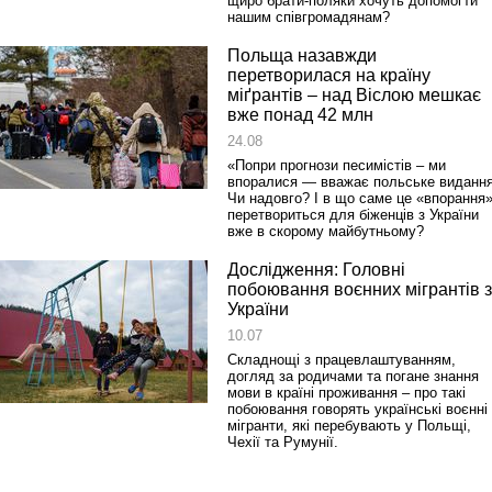
щиро брати-поляки хочуть допомогти
нашим співгромадянам?
Польща назавжди
перетворилася на країну
міґрантів – над Віслою мешкає
вже понад 42 млн
24.08
«Попри прогнози песимістів – ми
впоралися — вважає польське видання
Чи надовго? І в що саме це «впорання
перетвориться для біженців з України
вже в скорому майбутньому?
Дослідження: Головні
побоювання воєнних мігрантів з
України
10.07
Складнощі з працевлаштуванням,
догляд за родичами та погане знання
мови в країні проживання – про такі
побоювання говорять українські воєнні
мігранти, які перебувають у Польщі,
Чехії та Румунії.