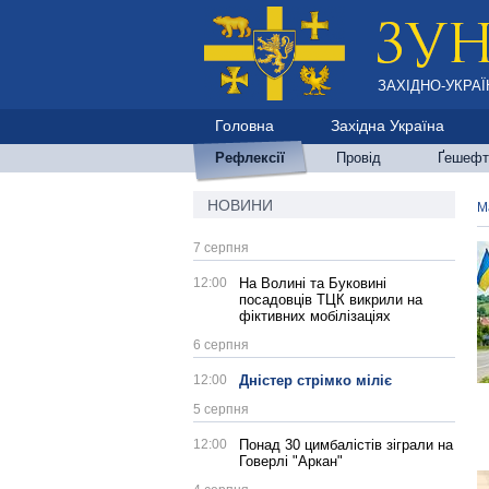
ЗАХІДНО-УКРАЇ
Головна
Західна Україна
Рефлексії
Провід
Ґешефт
НОВИНИ
М
7 серпня
12:00
На Волині та Буковині
посадовців ТЦК викрили на
фіктивних мобілізаціях
6 серпня
12:00
Дністер стрімко міліє
5 серпня
12:00
Понад 30 цимбалістів зіграли на
Говерлі "Аркан"