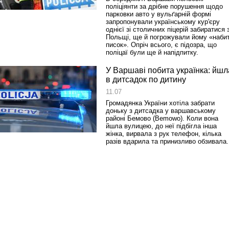
поліціянти за дрібне порушення щодо
парковки авто у вульґарній формі
запропонували українському кур'єру
однієї зі столичних піцерій забиратися 
Польщі, ще й погрожували йому «наби
писок». Опріч всього, є підозра, що
поліцаї були ще й напідпитку.
У Варшаві побита українка: йшл
в дитсадок по дитину
11.07
Громадянка України хотіла забрати
доньку з дитсадка у варшавському
районі Бемово (Bemowo). Коли вона
йшла вулицею, до неї підбігла інша
жінка, вирвала з рук телефон, кілька
разів вдарила та принизливо обзивала.