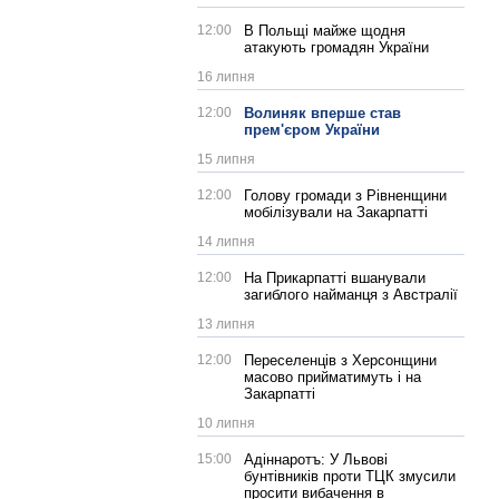
12:00
В Польщі майже щодня
атакують громадян України
16 липня
12:00
Волиняк вперше став
прем'єром України
15 липня
12:00
Голову громади з Рівненщини
мобілізували на Закарпатті
14 липня
12:00
На Прикарпатті вшанували
загиблого найманця з Австралії
13 липня
12:00
Переселенців з Херсонщини
масово прийматимуть і на
Закарпатті
10 липня
15:00
Адіннаротъ: У Львові
бунтівників проти ТЦК змусили
просити вибачення в