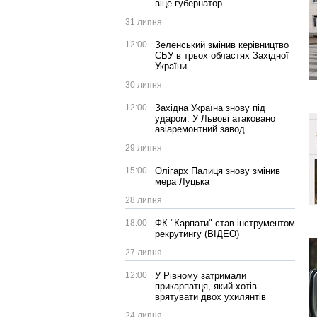
віце-губернатор
31 липня
12:00
Зеленський змінив керівництво
СБУ в трьох областях Західної
України
30 липня
12:00
Західна Україна знову під
ударом. У Львові атаковано
авіаремонтний завод
29 липня
15:00
Олігарх Палиця знову змінив
мера Луцька
28 липня
18:00
ФК "Карпати" став інструментом
рекрутингу (ВІДЕО)
27 липня
12:00
У Рівному затримали
прикарпатця, який хотів
врятувати двох ухилянтів
24 липня