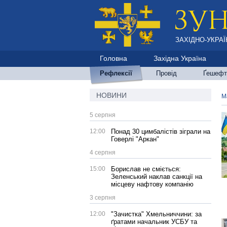
ЗАХІДНО-УКРАЇ
Головна
Західна Україна
Рефлексії
Провід
Ґешефт
НОВИНИ
М
5 серпня
12:00
Понад 30 цимбалістів зіграли на
Говерлі "Аркан"
4 серпня
15:00
Борислав не сміється:
Зеленський наклав санкції на
місцеву нафтову компанію
3 серпня
12:00
"Зачистка" Хмельниччини: за
ґратами начальник УСБУ та