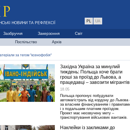
PL
UA
НСЬКІ НОВИНИ ТА РЕФЛЕКСІЇ
Зазбруччя
Закерзоння
Світ
Поспільство
Архів
атеріали за тегом "ксенофобія"
Західна Україна за минулий
тиждень: Польща хоче брати
гроші за проїзд до Львова, а
працедавці – завозити мігрантів
18.05
Польща пропонує побудувати
автомагістраль від кордону до Львова 
за власним фінансуванням і правилами
і з подальшим платним проїздом.
Проект має неозвучену мету –
транспортування військових вантажів.
Наклейки із закликами до