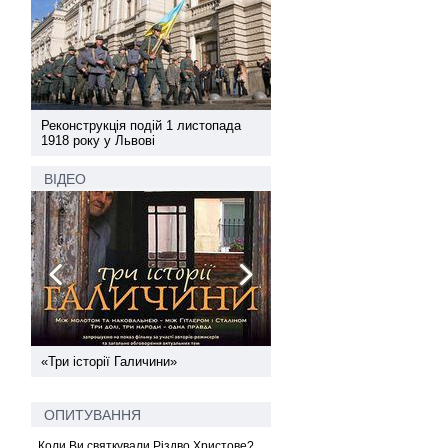
а
Реконструкція подій 1 листопада
Реконструкція подій 1 лис
1918 року у Львові
1918 року у Львові
ВІДЕО
ї
«Три історії Галичини»
Спільний інформпростір За
України
ОПИТУВАННЯ
Коли Ви святкували Різдво Христове?