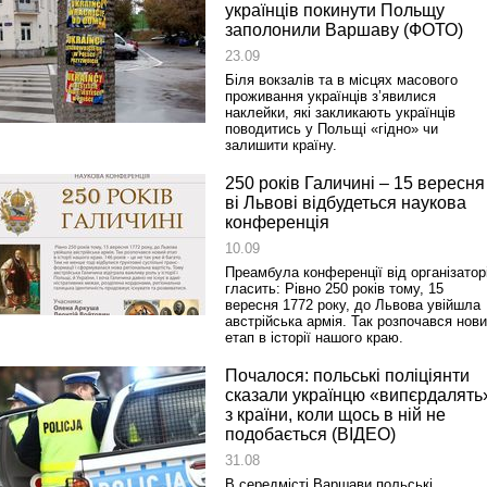
українців покинути Польщу
заполонили Варшаву (ФОТО)
23.09
Біля вокзалів та в місцях масового
проживання українців з’явилися
наклейки, які закликають українців
поводитись у Польщі «гідно» чи
залишити країну.
250 років Галичині – 15 вересня
ві Львові відбудеться наукова
конференція
10.09
Преамбула конференції від організатор
гласить: Рівно 250 років тому, 15
вересня 1772 року, до Львова увійшла
австрійська армія. Так розпочався нов
етап в історії нашого краю.
Почалося: польські поліціянти
сказали українцю «випєрдалять
з країни, коли щось в ній не
подобається (ВІДЕО)
31.08
В середмісті Варшави польські