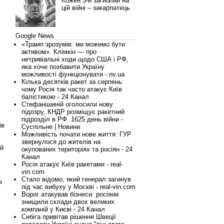
Кожен 5-й загиблий на
цій війні – закарпатець
Google News
«Трамп зрозумів: ми можемо бути
активом». Клімкін — про
нетривіальні ходи щодо США і РФ,
яка хоче позбавити Україну
можливості функціонувати - nv.ua
Кілька десятків ракет за серпень:
чому Росія так часто атакує Київ
балістикою - 24 Канал
Стефанішиній оголосили нову
підозру, КНДР розміщує ракетний
підрозділ в РФ. 1625 день війни -
ів
Суспільне | Новини
Можливість почати нове життя: ГУР
звернулося до жителів на
ий
окупованих територіях та росіян - 24
Канал
Росія атакує Київ ракетами - real-
vin.com
Стало відомо, який генерал загинув
»
під час вибуху у Москві - real-vin.com
Ворог атакував бізнеси: росіяни
знищили склади двох великих
компаній у Києві - 24 Канал
Сибіга привітав рішення Швеції