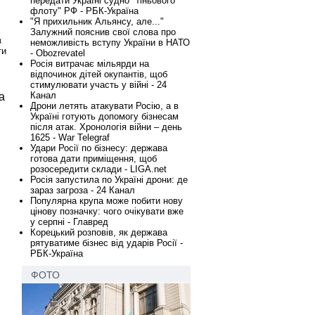
передати Україні судно "тіньового
флоту" РФ - РБК-Україна
"Я прихильник Альянсу, але..."
Залужний пояснив свої слова про
з
неможливість вступу України в НАТО
ти
- Obozrevatel
Росія витрачає мільярди на
відпочинок дітей окупантів, щоб
стимулювати участь у війні - 24
Канал
а
Дрони летять атакувати Росію, а в
Україні готують допомогу бізнесам
після атак. Хронологія війни – день
1625 - War Telegraf
Удари Росії по бізнесу: держава
готова дати приміщення, щоб
розосередити склади - LIGA.net
Росія запустила по Україні дрони: де
зараз загроза - 24 Канал
Популярна крупа може побити нову
цінову позначку: чого очікувати вже
у серпні - Главред
Корецький розповів, як держава
рятуватиме бізнес від ударів Росії -
РБК-Україна
ФОТО