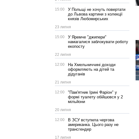
15:00
У Польщі не хочуть повертати
до Львова картини з колекції
князів Любомирських
23 липня
15:00
У Яремче "джипери"
намагалися заблокувати роботу
екопосту
22 липня
12:00
На Хмельниччині доходи
оформляють на дітей та
дідуганів
21 липня
12:00
"Пам'ятник Ірині Фаріон" у
формі туалету обійшовся у 2
мільйони
20 липня
12:00
В ЗСУ вступила чергова
американка. Цього разу не
трансгендер
17 липня