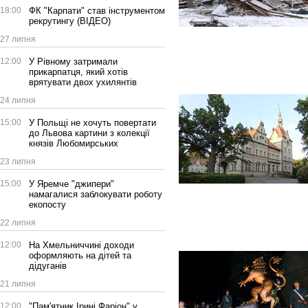
18:00
ФК "Карпати" став інструментом
рекрутингу (ВІДЕО)
27 липня
12:00
У Рівному затримали
прикарпатця, який хотів
врятувати двох ухилянтів
24 липня
15:00
У Польщі не хочуть повертати
до Львова картини з колекції
князів Любомирських
23 липня
15:00
У Яремче "джипери"
намагалися заблокувати роботу
екопосту
22 липня
12:00
На Хмельниччині доходи
оформляють на дітей та
дідуганів
21 липня
12:00
"Пам'ятник Ірині Фаріон" у