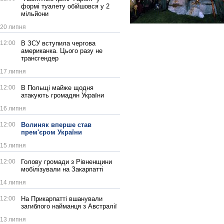
формі туалету обійшовся у 2
мільйони
20 липня
12:00
В ЗСУ вступила чергова
американка. Цього разу не
трансгендер
17 липня
12:00
В Польщі майже щодня
атакують громадян України
16 липня
12:00
Волиняк вперше став
прем'єром України
15 липня
12:00
Голову громади з Рівненщини
мобілізували на Закарпатті
14 липня
12:00
На Прикарпатті вшанували
загиблого найманця з Австралії
13 липня