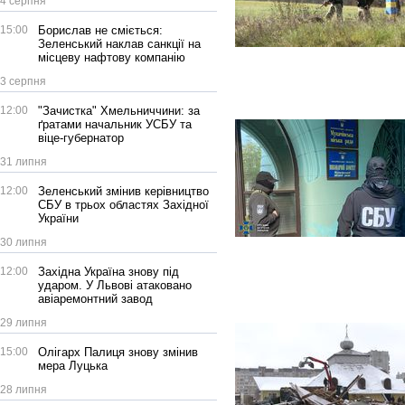
4 серпня
15:00
Борислав не сміється:
Зеленський наклав санкції на
місцеву нафтову компанію
3 серпня
12:00
"Зачистка" Хмельниччини: за
ґратами начальник УСБУ та
віце-губернатор
31 липня
12:00
Зеленський змінив керівництво
СБУ в трьох областях Західної
України
30 липня
12:00
Західна Україна знову під
ударом. У Львові атаковано
авіаремонтний завод
29 липня
15:00
Олігарх Палиця знову змінив
мера Луцька
28 липня