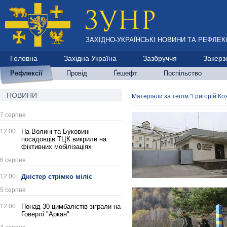
ЗАХІДНО-УКРАЇНСЬКІ НОВИНИ ТА РЕФЛЕКС
Головна
Західна Україна
Зазбруччя
Закерз
Рефлексії
Провід
Ґешефт
Поспільство
НОВИНИ
Матеріали за тегом "Григорій Ко
7 серпня
12:00
На Волині та Буковині
посадовців ТЦК викрили на
фіктивних мобілізаціях
6 серпня
12:00
Дністер стрімко міліє
5 серпня
12:00
Понад 30 цимбалістів зіграли на
Говерлі "Аркан"