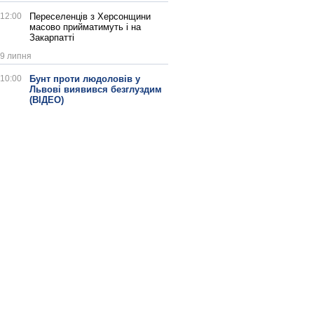
12:00
Переселенців з Херсонщини
масово прийматимуть і на
Закарпатті
9 липня
10:00
Бунт проти людоловів у
Львові виявився безглуздим
(ВІДЕО)