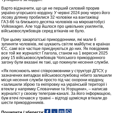
Варто відзначити, що це не перший силовий прорив
україно-угорського кордону. У червні 2024 року через його
лісову ділянку пробилися 32 чоловіки на вантажівці
ГАЗ-66 та близького десятка чоловіків на мікроавтобусі
Volkswagen. Але тоді йшлося про цивільних ухилянтів,
військовослужбовців серед втікачів не було.
При цьому закарпатські прикордонники, які мали б
зупиняти чоловіків, які шукають світле майбутнє в країнах
ЄС, самі все частіше приєднуються до них. Як повідомив
все той же журналіст Глагола, станом на 1 вересня 2025
року 15 військовослужбовців Чопського прикордонного
загону були вказані як такі, що покинули несення служби.
«Як пояснюють мені співрозмовники у структурі ДПСУ, у
зазначених випадках військовослужбовці нібито залишили
місця несення служби просто під час охорони кордону,
«залишили зброю та екіпіровку на українській території і
втекли у напрямку Словаччини та Угорщини», – написав
журналіст у своєму телеграм-каналі. За його інформацією,
бум втечі почався у травні – відтоді щомісяця втікали до
шести прикордонників.
Поширити / зберегти: