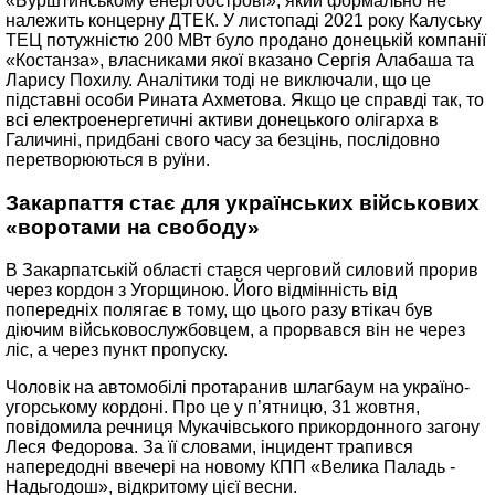
«Бурштинському енергоострові», який формально не
належить концерну ДТЕК. У листопаді 2021 року Калуську
ТЕЦ потужністю 200 МВт було продано донецькій компанії
«Костанза», власниками якої вказано Сергія Алабаша та
Ларису Похилу. Аналітики тоді не виключали, що це
підставні особи Рината Ахметова. Якщо це справді так, то
всі електроенергетичні активи донецького олігарха в
Галичині, придбані свого часу за безцінь, послідовно
перетворюються в руїни.
Закарпаття стає для українських військових
«воротами на свободу»
В Закарпатській області стався черговий силовий прорив
через кордон з Угорщиною. Його відмінність від
попередніх полягає в тому, що цього разу втікач був
діючим військовослужбовцем, а прорвався він не через
ліс, а через пункт пропуску.
Чоловік на автомобілі протаранив шлагбаум на україно-
угорському кордоні. Про це у п’ятницю, 31 жовтня,
повідомила речниця Мукачівського прикордонного загону
Леся Федорова. За її словами, інцидент трапився
напередодні ввечері на новому КПП «Велика Паладь -
Надьгодош», відкритому цієї весни.