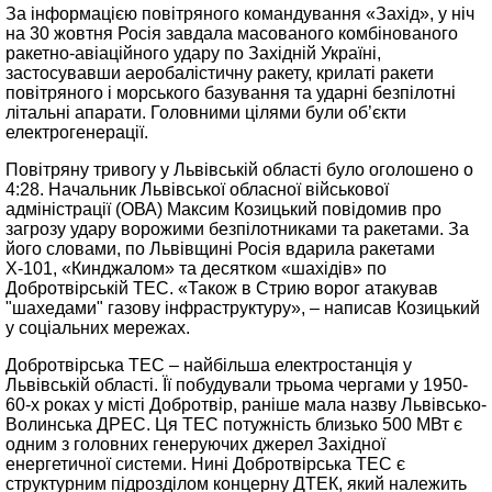
За інформацією повітряного командування «Захід», у ніч
на 30 жовтня Росія завдала масованого комбінованого
ракетно-авіаційного удару по Західній Україні,
застосувавши аеробалістичну ракету, крилаті ракети
повітряного і морського базування та ударні безпілотні
літальні апарати. Головними цілями були об’єкти
електрогенерації.
Повітряну тривогу у Львівській області було оголошено о
4:28. Начальник Львівської обласної військової
адміністрації (ОВА) Максим Козицький повідомив про
загрозу удару ворожими безпілотниками та ракетами. За
його словами, по Львівщині Росія вдарила ракетами
Х-101, «Кинджалом» та десятком «шахідів» по
Добротвірській ТЕС. «Також в Стрию ворог атакував
"шахедами" газову інфраструктуру», – написав Козицький
у соціальних мережах.
Добротвірська ТЕС – найбільша електростанція у
Львівській області. Її побудували трьома чергами у 1950-
60-х роках у місті Добротвір, раніше мала назву Львівсько-
Волинська ДРЕС. Ця ТЕС потужність близько 500 МВт є
одним з головних генеруючих джерел Західної
енергетичної системи. Нині Добротвірська ТЕС є
структурним підрозділом концерну ДТЕК, який належить