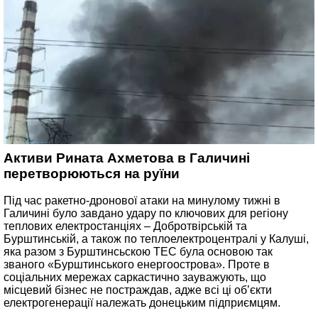
Активи Рината Ахметова в Галичині
перетворюються на руїни
Під час ракетно-дронової атаки на минулому тижні в
Галичині було завдано удару по ключових для регіону
теплових електростанціях – Добротвірській та
Бурштинській, а також по теплоелектроцентралі у Калуші,
яка разом з Бурштинсьскою ТЕС була основою так
званого «Бурштинського енергоострова». Проте в
соціальних мережах саркастично зауважують, що
місцевий бізнес не постраждав, адже всі ці об’єкти
електрогенерації належать донецьким підприємцям.