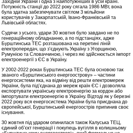
Західній України і одна з найпотужніших в усій країні.
Потужність станції до 2022 року сягала 1986 МВт, вона
була здатна забезпечувати світлом 3 мільйони
користувачів у Закарпатській, Івано-Франківській та
Львівській областях.
Судячи з усього, удари 30 жовтня було завдано не по
генераційному обладнанню, а по підстанціях, адже
Бурштинська ТЕС розташована на перетині ліній
електропередач, що з’єднують Україну з Угорщиною,
Румунією та Словаччиною, і через які здійснюється імпорт
електроенергії з ЄС в Україну.
У 2002-2022 роках Бурштинська ТЕС була основою так
званого «Бурштинського енергоострову» – частини
енергосистеми яка, на відміну від решти електромереж
України, була під’єднана до мереж країн ЄС і дозволяла
експортувати українську електроенергію за кордон або
імпортувати електроенергію в Україну. Відтоді як у березні
2022 року вся енергосистема України була приєднана до
європейської, Бурштинський енергоострів припинив своє
існування.
30 жовтня під ударом опинилася також Калуська ТЕЦ,
єдиний об’єкт генерації і покупець вугілля в колишньому