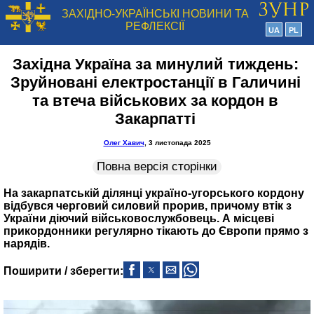
ЗАХІДНО-УКРАЇНСЬКІ НОВИНИ ТА
РЕФЛЕКСІЇ
UA
PL
Західна Україна за минулий тиждень:
Зруйновані електростанції в Галичині
та втеча військових за кордон в
Закарпатті
Олег Хавич
, 3 листопада 2025
Повна версія сторінки
На закарпатській ділянці україно-угорського кордону
відбувся черговий силовий прорив, причому втік з
України діючий військовослужбовець. А місцеві
прикордонники регулярно тікають до Європи прямо з
нарядів.
Поширити / зберегти: