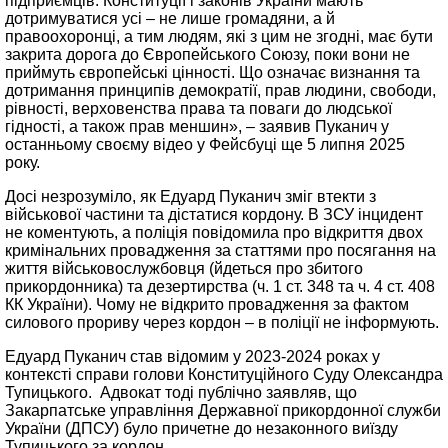
підприємців. Конституції і законів України мають
дотримуватися усі – не лише громадяни, а й
правоохоронці, а тим людям, які з цим не згодні, має бути
закрита дорога до Європейського Союзу, поки вони не
приймуть європейські цінності. Що означає визнання та
дотримання принципів демократії, прав людини, свободи,
рівності, верховенства права та поваги до людської
гідності, а також прав меншин», – заявив Пуканич у
останньому своєму відео у Фейсбуці ще 5 липня 2025
року.
Досі незрозуміло, як Едуард Пуканич зміг втекти з
військової частини та дістатися кордону. В ЗСУ інцидент
не коментують, а поліція повідомила про відкриття двох
кримінальних провадження за статтями про посягання на
життя військовослужбовця (йдеться про збитого
прикордонника) та дезертирства (ч. 1 ст. 348 та ч. 4 ст. 408
КК України). Чому не відкрито провадження за фактом
силового прориву через кордон – в поліції не інформують.
Едуард Пуканич став відомим у 2023-2024 роках у
контексті справи голови Конституційного Суду Олександра
Тупицького. Адвокат тоді публічно заявляв, що
Закарпатське управління Державної прикордонної служби
України (ДПСУ) було причетне до незаконного виїзду
Тупицького за кордон.