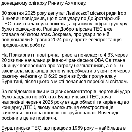
донецькому олігарху Ринату Ахметову.
30 жовтня 2025 року депутат Львівської міської ради Ігор
Зінкевич повідомив, що після удару по Добротвірській
ТЕС там спалахнула пожежа, а критичну інфраструктуру
було пошкоджено. Раніше Добротвірська ТЕС вже
ставала об’єктом атак. Зокрема, про удари по ній
повідомляли 8 травня 2024 року, проте електростанція
продовжила роботу.
На Прикарпатті повітряна тривога почалася о 4:33, через
20 хвилин начальниця Івано-Франківської ОВА Світлана
Онищук попередила про загрозу безпілотників, а о 5:16
закликала мешканців регіону перебувати в укриттях через
ракетну небезпеку. О 6:20 серія вибухів пролунала у
Бурштині, після цього в місті почалися перебої зі світлом.
За повідомленнями місцевих коментаторів, черговий удар
було завдано по об’єктах Бурштинської ТЕС, хоча
наприкінці червня 2025 року влада області та керівництво
концерну ДТЕК, якому належить ця електростанція,
заявляли, що вона «повністю зруйнована». Вочевидь,
росіяни в це не повірили.
Бурштинська ТЕС, що працює з 1969 року – найбільша в