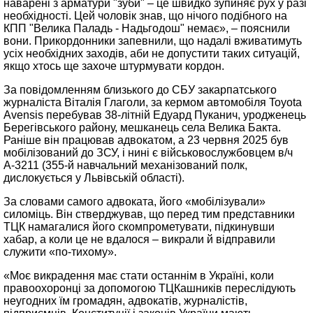
наварені з арматури "зуби" – це швидко зупиняє рух у разі
необхідності. Цей чоловік знав, що нічого подібного на
КПП "Велика Паладь - Надьгодош" немає», – пояснили
вони. Прикордонники запевнили, що надалі вживатимуть
усіх необхідних заходів, аби не допустити таких ситуацій,
якщо хтось ще захоче штурмувати кордон.
За повідомленням близького до СБУ закарпатського
журналіста Віталія Глаголи, за кермом автомобіля Toyota
Avensis перебував 38-літній Едуард Пуканич, уродженець
Берегівського району, мешканець села Велика Бакта.
Раніше він працював адвокатом, а 23 червня 2025 був
мобілізований до ЗСУ, і нині є військовослужбовцем в/ч
А-3211 (355-й навчальний механізований полк,
дислокується у Львівській області).
За словами самого адвоката, його «мобілізували»
силоміць. Він стверджував, що перед тим представники
ТЦК намагалися його скомпрометувати, підкинувши
хабар, а коли це не вдалося – викрали й відправили
служити «по-тихому».
«Моє викрадення має стати останнім в Україні, коли
правоохоронці за допомогою ТЦКашників переслідують
неугодних їм громадян, адвокатів, журналістів,