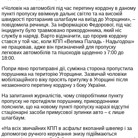
«Чоловік на автомобілі під час перетину кордону в даному
пункті пропуску ввімкнув дальнє світло та на високій
швидкості протаранив шлагбаум на виїзд до Угорщини», –
повідомила речниця. За інформацією Федорової, під час
інциденту було травмовано прикордонника, який ніс
службу в наряді. Варто відзначити, що прорив кордону
стався у той час, коли КПП «Велика Паладь - Надьгодош»
не працював, адже він призначений для пропуску
легкових автомобілів та пішоходів щоденно з 7:00 до
18:00.
Попри явно протиправні дії, суміжна сторона пропустила
порушника на територію Угорщини. Зазвичай чоловіки
мобілізаційного віку просять притулку в Угорщині після
незаконного перетину кордону з боку України.
На запитання журналістів, чому співробітники пункту
пропуску не протидіяли порушнику, прикордонники
пояснили, що на новому пункті пропуску наразі відсутні
стаціонарні засоби примусової зупинки авто – є лише
шлагбаум.
«На всіх звичайних КПП в асфальт вкопаний швелер і за
допомогою ручного керування знизу підіймаються