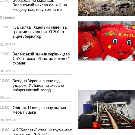
15:00
Борислав не сміється:
Зеленський наклав санкції на
місцеву нафтову компанію
3 серпня
12:00
"Зачистка" Хмельниччини: за
ґратами начальник УСБУ та
віце-губернатор
31 липня
12:00
Зеленський змінив керівництво
СБУ в трьох областях Західної
України
30 липня
12:00
Західна Україна знову під
ударом. У Львові атаковано
авіаремонтний завод
29 липня
15:00
Олігарх Палиця знову змінив
мера Луцька
28 липня
18:00
ФК "Карпати" став інструментом
рекрутингу (ВІДЕО)