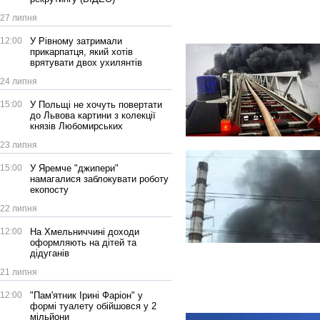
27 липня
12:00
У Рівному затримали
прикарпатця, який хотів
врятувати двох ухилянтів
24 липня
15:00
У Польщі не хочуть повертати
до Львова картини з колекції
князів Любомирських
23 липня
15:00
У Яремче "джипери"
намагалися заблокувати роботу
екопосту
22 липня
12:00
На Хмельниччині доходи
оформляють на дітей та
дідуганів
21 липня
12:00
"Пам'ятник Ірині Фаріон" у
формі туалету обійшовся у 2
мільйони