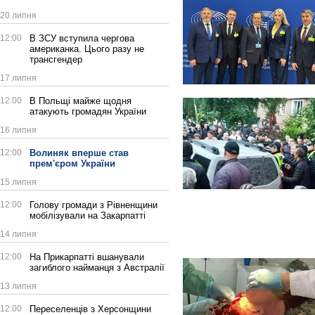
20 липня
12:00
В ЗСУ вступила чергова
американка. Цього разу не
трансгендер
17 липня
12:00
В Польщі майже щодня
атакують громадян України
16 липня
12:00
Волиняк вперше став
прем'єром України
15 липня
12:00
Голову громади з Рівненщини
мобілізували на Закарпатті
14 липня
12:00
На Прикарпатті вшанували
загиблого найманця з Австралії
13 липня
12:00
Переселенців з Херсонщини