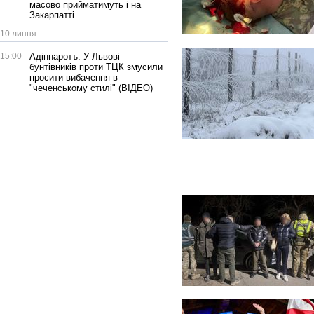
масово прийматимуть і на
Закарпатті
10 липня
15:00
Адіннаротъ: У Львові
бунтівників проти ТЦК змусили
просити вибачення в
"чеченському стилі" (ВІДЕО)