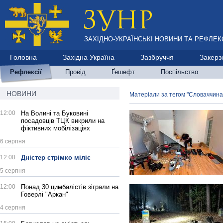
ЗАХІДНО-УКРАЇНСЬКІ НОВИНИ ТА РЕФЛЕКС
Головна
Західна Україна
Зазбруччя
Закерз
Рефлексії
Провід
Ґешефт
Поспільство
НОВИНИ
Матеріали за тегом "Словаччина
12:00
На Волині та Буковині
посадовців ТЦК викрили на
фіктивних мобілізаціях
6 серпня
12:00
Дністер стрімко міліє
5 серпня
12:00
Понад 30 цимбалістів зіграли на
Говерлі "Аркан"
4 серпня