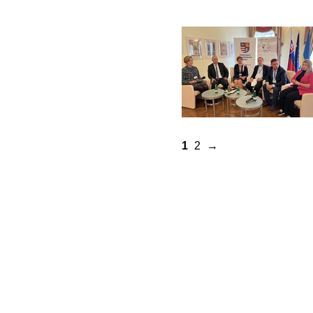
1
2
→