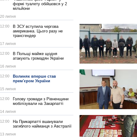
формі туалету обійшовся у 2
мільйони
20 липня
12:00
В ЗСУ вступила чергова
американка. Цього разу не
трансгендер
17 липня
12:00
В Польщі майже щодня
атакують громадян України
16 липня
12:00
Волиняк вперше став
прем'єром України
15 липня
12:00
Голову громади з Рівненщини
мобілізували на Закарпатті
14 липня
12:00
На Прикарпатті вшанували
загиблого найманця з Австралії
13 липня