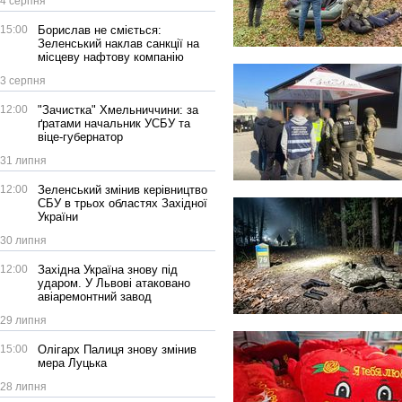
4 серпня
15:00
Борислав не сміється:
Зеленський наклав санкції на
місцеву нафтову компанію
3 серпня
12:00
"Зачистка" Хмельниччини: за
ґратами начальник УСБУ та
віце-губернатор
31 липня
12:00
Зеленський змінив керівництво
СБУ в трьох областях Західної
України
30 липня
12:00
Західна Україна знову під
ударом. У Львові атаковано
авіаремонтний завод
29 липня
15:00
Олігарх Палиця знову змінив
мера Луцька
28 липня