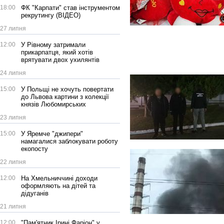
18:00
ФК "Карпати" став інструментом
рекрутингу (ВІДЕО)
27 липня
12:00
У Рівному затримали
прикарпатця, який хотів
врятувати двох ухилянтів
24 липня
15:00
У Польщі не хочуть повертати
до Львова картини з колекції
князів Любомирських
23 липня
15:00
У Яремче "джипери"
намагалися заблокувати роботу
екопосту
22 липня
12:00
На Хмельниччині доходи
оформляють на дітей та
дідуганів
21 липня
12:00
"Пам'ятник Ірині Фаріон" у