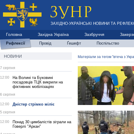
ЗАХІДНО-УКРАЇНСЬКІ НОВИНИ ТА РЕФЛЕКС
Головна
Західна Україна
Зазбруччя
Закерз
Рефлексії
Провід
Ґешефт
Поспільство
НОВИНИ
Матеріали за тегом "втеча з Укра
7 серпня
12:00
На Волині та Буковині
посадовців ТЦК викрили на
фіктивних мобілізаціях
6 серпня
12:00
Дністер стрімко міліє
5 серпня
12:00
Понад 30 цимбалістів зіграли на
Говерлі "Аркан"