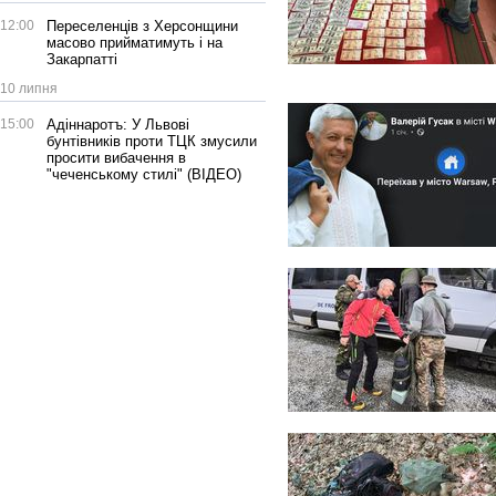
12:00
Переселенців з Херсонщини
масово прийматимуть і на
Закарпатті
10 липня
15:00
Адіннаротъ: У Львові
бунтівників проти ТЦК змусили
просити вибачення в
"чеченському стилі" (ВІДЕО)