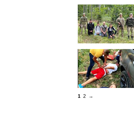
1
2
→