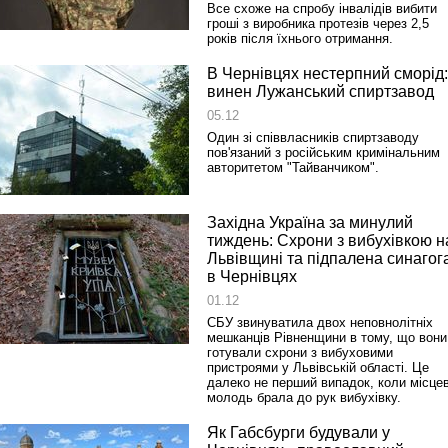
Все схоже на спробу інвалідів вибити
гроші з виробника протезів через 2,5
років після їхнього отримання.
В Чернівцях нестерпний сморід:
винен Лужанський спиртзавод
05.12
Один зі співвласників спиртзаводу
пов'язаний з російським кримінальним
авторитетом "Тайванчиком".
Західна Україна за минулий
тиждень: Схрони з вибухівкою н
Львівщині та підпалена синагог
в Чернівцях
01.12
СБУ звинуватила двох неповнолітніх
мешканців Рівненщини в тому, що вони
готували схрони з вибуховими
пристроями у Львівській області. Це
далеко не перший випадок, коли місце
молодь брала до рук вибухівку.
Як Габсбурги будували у