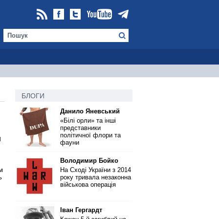
БЛОГИ
Данило Яневський
«Білі орли» та інші
представники
політичної флори та
и
фауни
Володимир Бойко
м
На Сході України з 2014
ь
року тривала незаконна
військова операція
Іван Гергардт