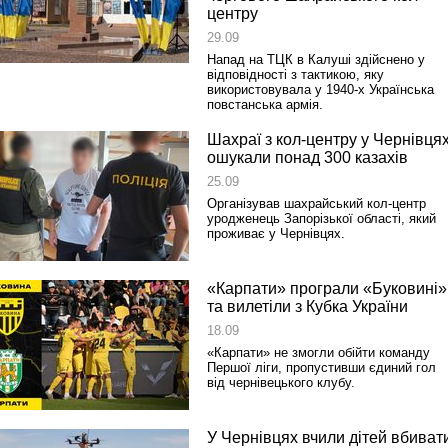
центру
29.09
Напад на ТЦК в Калуші здійснено у
відповідності з тактикою, яку
використовувала у 1940-х Українська
повстанська армія.
Шахраї з кол-центру у Чернівця
ошукали понад 300 казахів
25.09
Організував шахрайський кол-центр
уродженець Запорізької області, який
проживає у Чернівцях.
«Карпати» програли «Буковині»
та вилетіли з Кубка України
18.09
«Карпати» не змогли обійти команду
Першої ліги, пропустивши єдиний гол
від чернівецького клубу.
У Чернівцях вчили дітей вбиват