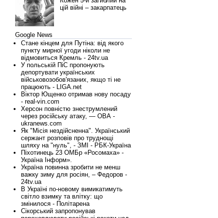
Кожен 5-й загиблий на
цій війні – закарпатець
Google News
Стане кінцем для Путіна: від якого
пункту мирної угоди ніколи не
відмовиться Кремль - 24tv.ua
У польській ПіС пропонують
депортувати українських
військовозобов'язаних, якщо ті не
працюють - LIGA.net
Віктор Ющенко отримав нову посаду
- real-vin.com
Херсон повністю знеструмлений
через російську атаку, — ОВА -
ukranews.com
Як "Місія нездійсненна". Український
сержант розповів про труднощі
шляху на "нуль", - ЗМІ - РБК-Україна
Піхотинець 23 ОМБр «Росомаха» -
Україна Інформ».
Україна повинна зробити не менш
важку зиму для росіян, – Федоров -
24tv.ua
В Україні по-новому вимикатимуть
світло взимку та влітку: що
змінилося - Політарена
Сікорський запропонував