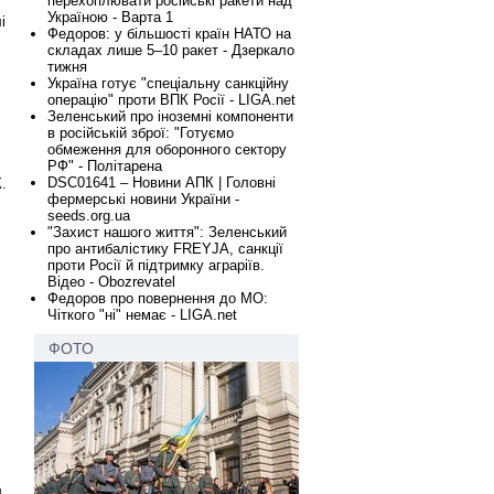
перехоплювати російські ракети над
Україною - Варта 1
і
Федоров: у більшості країн НАТО на
складах лише 5–10 ракет - Дзеркало
тижня
Україна готує "спеціальну санкційну
операцію" проти ВПК Росії - LIGA.net
Зеленський про іноземні компоненти
в російській зброї: "Готуємо
обмеження для оборонного сектору
РФ" - Політарена
DSC01641 – Новини АПК | Головні
.
фермерські новини України -
seeds.org.ua
"Захист нашого життя": Зеленський
про антибалістику FREYJA, санкції
проти Росії й підтримку аграріїв.
Відео - Obozrevatel
Федоров про повернення до МО:
Чіткого "ні" немає - LIGA.net
ФОТО
н