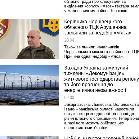
обласної ради проголосували за
виділення корпусу «Азов» гектара земл
у мальовничому районі Чернівців.
Керівника Чернівецького
обласного ТЦК Арушаняна
звільнили за недобір «м'яса»
20.04
Також звільнили начальників
Чернівецького міського і районного ТЦК
Причина одна: недобір «м'яса».
Західна Україна за минулий
тиждень: «Декомунізація»
житлового господарства регіону
та його прагнення до
енергетичної незалежності
09.03
Закарпатська, Львівська, Волинська та
Івано-Франківська області наростили
потужності розподіленої генерації до
рівня власного споживання. Тепер вони
в разі чого можуть обійтися без
енергосистеми України.
Найбільш густонаселений райо