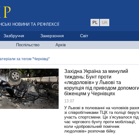
PL
UA
НСЬКІ НОВИНИ ТА РЕФЛЕКСІЇ
Зазбруччя
Закерзоння
Світ
Поспільство
Архів
атеріали за тегом "Чернівці"
Західна Україна за минулий
тиждень: Бунт проти
«людоловів» у Львові та
корупція під приводом допомог
біженцям у Чернівцях
13.07
У Львові в полюванні на чоловіків разо
зі співробітниками ТЦК та поліції берут
участь спортсмени. Це з’ясувалося під
час чергового бунту проти мобілізації,
коли «добровільний помічник
людоловів» розпочав бійку.