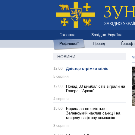
ЗАХІДНО-УКРАЇ
Головна
Західна Україна
Рефлексії
Провід
Ґешефт
НОВИНИ
М
12:00
Дністер стрімко міліє
5 серпня
12:00
Понад 30 цимбалістів зіграли на
Говерлі "Аркан"
4 серпня
15:00
Борислав не сміється:
Зеленський наклав санкції на
місцеву нафтову компанію
3 серпня