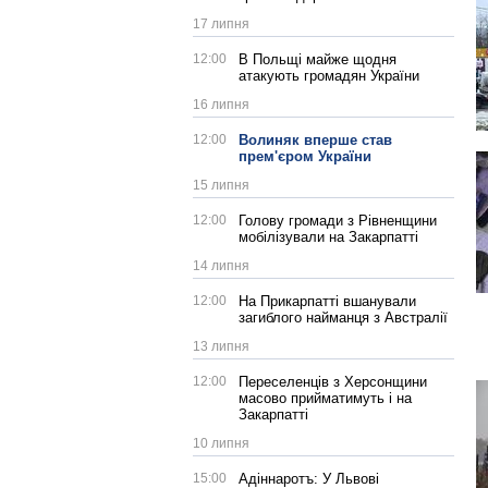
17 липня
12:00
В Польщі майже щодня
атакують громадян України
16 липня
12:00
Волиняк вперше став
прем'єром України
15 липня
12:00
Голову громади з Рівненщини
мобілізували на Закарпатті
14 липня
12:00
На Прикарпатті вшанували
загиблого найманця з Австралії
13 липня
12:00
Переселенців з Херсонщини
масово прийматимуть і на
Закарпатті
10 липня
15:00
Адіннаротъ: У Львові