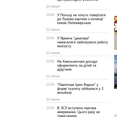
24 липня
15:00
У Польщі не хочуть повертати
до Львова картини з колекції
князів Любомирських
23 липня
15:00
У Яремче "джипери"
намагалися заблокувати роботу
екопосту
22 липня
12:00
На Хмельниччині доходи
оформляють на дітей та
дідуганів
21 липня
12:00
"Пам'ятник Ірині Фаріон" у
формі туалету обійшовся у 2
мільйони
20 липня
12:00
В ЗСУ вступила чергова
американка. Цього разу не
трансгендер