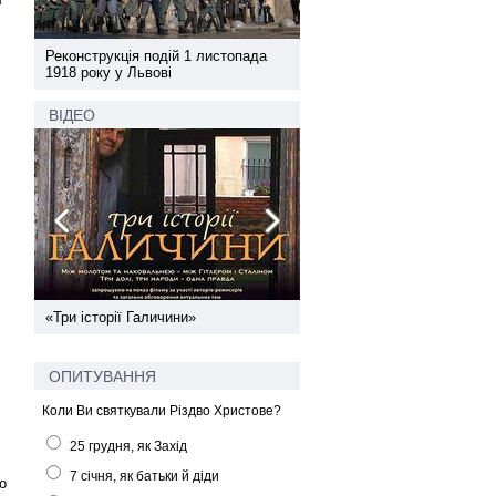
а
Реконструкція подій 1 листопада
Реконструкція подій 1 лис
1918 року у Львові
1918 року у Львові
ВІДЕО
ї
«Три історії Галичини»
Спільний інформпростір За
України
ОПИТУВАННЯ
Коли Ви святкували Різдво Христове?
25 грудня, як Захід
7 січня, як батьки й діди
о