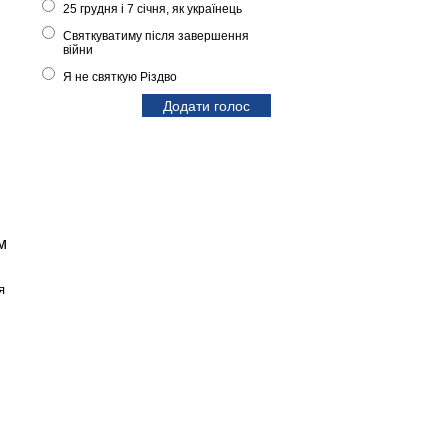
25 грудня і 7 січня, як українець
Святкуватиму після завершення
війни
Я не святкую Різдво
м
я