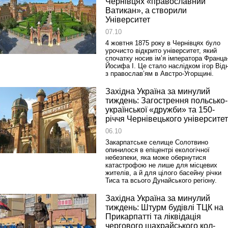
Чернівцях «православний
Ватикан», а створили
Університет
07.10
4 жовтня 1875 року в Чернівцях було
урочисто відкрито університет, який
спочатку носив ім’я імператора Франца
Йосифа I. Це стало наслідком ігор Від
з православ’ям в Австро-Угорщині.
Західна Україна за минулий
тиждень: Загострення польсько-
української «дружби» та 150-
річчя Чернівецького університе
06.10
Закарпатське селище Солотвино
опинилося в епіцентрі екологічної
небезпеки, яка може обернутися
катастрофою не лише для місцевих
жителів, а й для цілого басейну річки
Тиса та всього Дунайського регіону.
Західна Україна за минулий
тиждень: Штурм будівлі ТЦК на
Прикарпатті та ліквідація
чергового шахрайського кол-