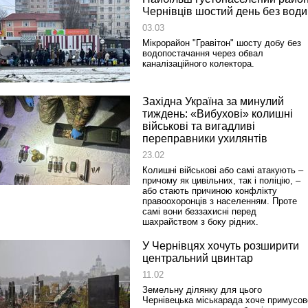
Чернівців шостий день без води
03.03
Реконструкція подій 1 листопад
Мікрорайон "Гравітон" шосту добу без
1918 року у Львові
водопостачання через обвал
каналізаційного колектора.
Західна Україна за минулий
тиждень: «Вибухові» колишні
військові та вигадливі
переправники ухилянтів
23.02
Колишні військові або самі атакують –
причому як цивільних, так і поліцію, –
або стають причиною конфлікту
Спільний інформпростір Західно
правоохоронців з населенням. Проте
України
самі вони беззахисні перед
шахрайством з боку рідних.
У Чернівцях хочуть розширити
центральний цвинтар
11.02
Земельну ділянку для цього
Чернівецька міськарада хоче примусов