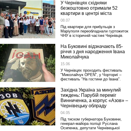
У Чернівцях східняки
безкоштовно отримали 52
квартири в центрі міста
08.07
Під квартири для прибульців з
Маріуполя переобладнали гуртожиток
ЧНУ в історичній частині Чернівців.
На Буковині відзначають 85-
річчя з дня народження Івана
Миколайчука
15.06
У Чернівцях проходить фестиваль
"Миколайчук OPEN", у Чорториї –
фестиваль "На гостини до Івана".
Західна Україна за минулий
тиждень: Парубій переміг
Винниченка, а корпус «Азов» –
Чернівецьку облраду
04.05
Під тиском губернатора Буковини,
генерал-майора поліції Руслана
Осипенка, депутати Чернівецької