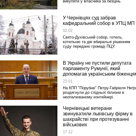
викупити у власника за безцінь.
У Чернівцях суд забрав
кафедральний собор в УПЦ МП
02.02
Свято-Духівський собор, готель,
котельню та дві вбиральні рішенням
суду передано громаді ПЦУ.
В Україну не пустили депутата
парламенту Румунії, який
допомагав українським біженця
23.01
На КПП "Порубне" Петру-Габріеля Неґр
роздягнули до спідньої білизни в
неопалюваному контейнері.
Чернівецькі ветерани
звинуватили львівську фірму в
шахрайстві при протезуванні
військових
17.12