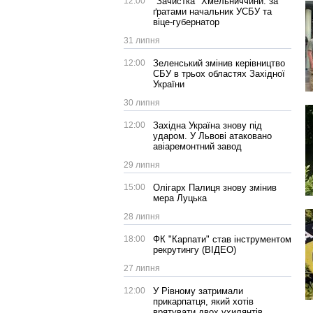
12:00
"Зачистка" Хмельниччини: за
ґратами начальник УСБУ та
віце-губернатор
31 липня
12:00
Зеленський змінив керівництво
СБУ в трьох областях Західної
України
30 липня
12:00
Західна Україна знову під
ударом. У Львові атаковано
авіаремонтний завод
29 липня
15:00
Олігарх Палиця знову змінив
мера Луцька
28 липня
18:00
ФК "Карпати" став інструментом
рекрутингу (ВІДЕО)
27 липня
12:00
У Рівному затримали
прикарпатця, який хотів
врятувати двох ухилянтів