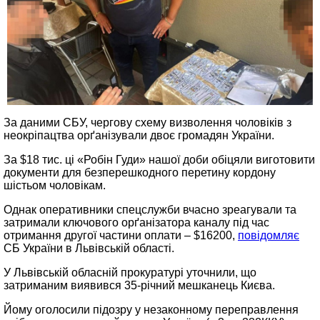
За даними СБУ, чергову схему визволення чоловіків з
неокріпацтва орґанізували двоє громадян України.
За $18 тис. ці «Робін Гуди» нашої доби обіцяли виготовити
документи для безперешкодного перетину кордону
шістьом чоловікам.
Однак оперативники спецслужби вчасно зреагували та
затримали ключового орґанізатора каналу під час
отримання другої частини оплати – $16200,
повідомляє
СБ України в Львівській області.
У Львівській обласній прокуратурі уточнили, що
затриманим виявився 35-річний мешканець Києва.
Йому оголосили підозру у незаконному переправлення