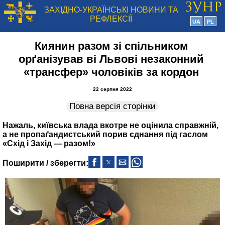
ЗАХІДНО-УКРАЇНСЬКІ НОВИНИ ТА
РЕФЛЕКСІЇ
UA
PL
Киянин разом зі спільником
орґанізував ві Львові незаконний
«трансфер» чоловіків за кордон
22 серпня 2022
Повна версія сторінки
Нажаль, київська влада вкотре не оцінила справжній,
а не пропаґандистський порив єднання під гаслом
«Схід і Захід — разом!»
Поширити / зберегти: