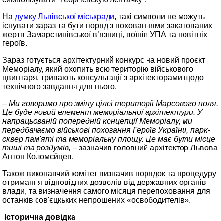
На
думку Львівської міськради
, такі символи не можуть
існувати зараз та бути поряд з похованнями закатованих
жертв Замарстинівської в’язниці, воїнів УПА та новітніх
героїв.
Зараз готується архітектурний конкурс на новий проєкт
Меморіалу, який охопить всю територію військового
цвинтаря, тривають консультації з архітекторами щодо
технічного завдання для нього.
– Ми говоримо про зміну цілої території Марсового поля.
Це буде новий елемент меморіальної архітектури. У
напрацьованій попередній концепції Меморіалу, ми
передбачаємо військові поховання Героїв України, парк-
сквер пам'яті та меморіальну площу. Це має бути місце
тиші та роздумів, –
зазначив головний архітектор Львова
Антон Коломєйцев.
Також виконавчий комітет визначив порядок та процедуру
отримання відповідних дозволів від державних органів
влади, та визначення самого місяця перепоховання для
останків сов'єцкьких непрошених «освободителів».
Історична довідка