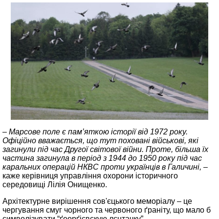
– Марсове поле є пам’яткою історії від 1972 року.
Офіційно вважається, що тут поховані військові, які
загинули під час Другої світової війни. Проте, більша їх
частина загинула в період з 1944 до 1950 року під час
каральних операцій НКВС проти українців в Галичині, –
каже керівниця управління охорони історичного
середовищі Лілія Онищенко.
Архітектурне вирішення сов'єцького меморіалу – це
чергування смуг чорного та червоного ґраніту, що мало б
символізувати “ґеорґієвскую лєнтачку”.