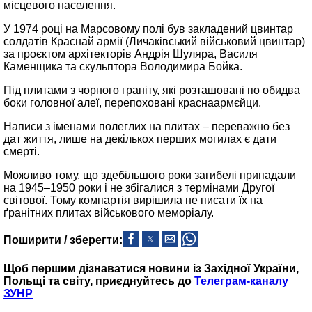
місцевого населення.
У 1974 році на Марсовому полі був закладений цвинтар
солдатів Краснай армії (Личаківський військовий цвинтар)
за проєктом архітекторів Андрія Шуляра, Василя
Каменщика та скульптора Володимира Бойка.
Під плитами з чорного граніту, які розташовані по обидва
боки головної алеї, перепоховані краснаармєйци.
Написи з іменами полеглих на плитах – переважно без
дат життя, лише на декількох перших могилах є дати
смерті.
Можливо тому, що здебільшого роки загибелі припадали
на 1945–1950 роки і не збігалися з термінами Другої
світової. Тому компартія вирішила не писати їх на
ґранітних плитах військового меморіалу.
Поширити / зберегти:
Щоб першим дізнаватися новини із Західної України,
Польщі та світу, приєднуйтесь до
Телеграм-каналу
ЗУНР