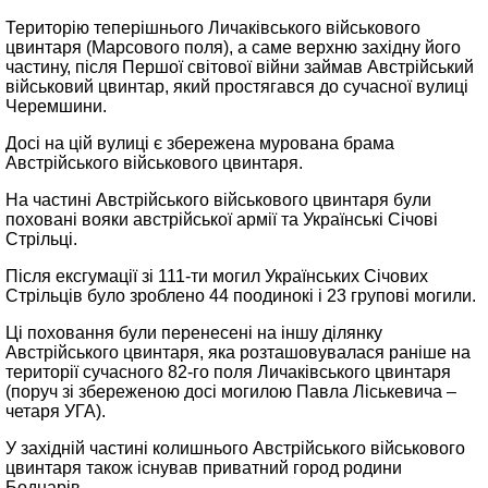
Територію теперішнього Личаківського військового
цвинтаря (Марсового поля), а саме верхню західну його
частину, після Першої світової війни займав Австрійський
військовий цвинтар, який простягався до сучасної вулиці
Черемшини.
Досі на цій вулиці є збережена мурована брама
Австрійського військового цвинтаря.
На частині Австрійського військового цвинтаря були
поховані вояки австрійської армії та Українські Січові
Стрільці.
Після ексгумації зі 111-ти могил Українських Січових
Стрільців було зроблено 44 поодинокі і 23 групові могили.
Ці поховання були перенесені на іншу ділянку
Австрійського цвинтаря, яка розташовувалася раніше на
території сучасного 82-го поля Личаківського цвинтаря
(поруч зі збереженою досі могилою Павла Ліськевича –
четаря УГА).
У західній частині колишнього Австрійського військового
цвинтаря також існував приватний город родини
Боднарів.