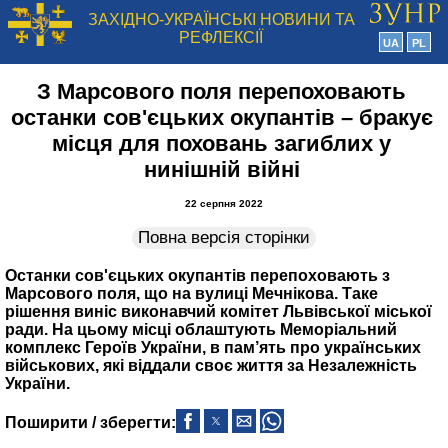
ЗАХІДНО-УКРАЇНСЬКІ НОВИНИ ТА
РЕФЛЕКСІЇ
UA
PL
З Марсового поля перепоховають
останки сов'єцьких окупантів – бракує
місця для поховань загиблих у
нинішній війні
22 серпня 2022
Повна версія сторінки
Останки сов'єцьких окупантів перепоховають з
Марсового поля, що на вулиці Мечнікова. Таке
рішення виніс виконавчий комітет Львівської міської
ради. На цьому місці облаштують Меморіальний
комплекс Героїв України, в пам’ять про українських
військових, які віддали своє життя за Незалежність
України.
Поширити / зберегти: