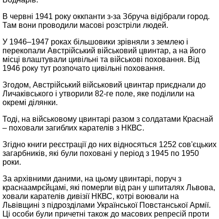
В червні 1941 року оккпанти з‑за Збруча відібрали город.
Там вони проводили масові розстріли людей.
У 1946–1947 роках більшовики зрівняли з землею і
перекопали Австрійський військовий цвинтар, а на його
місці влаштували цивільні та військові поховання. Від
1946 року тут розпочато цивільні поховання.
Згодом, Австрійський військовий цвинтар приєднали до
Личаківського і утворили 82-ге поле, яке поділили на
окремі ділянки.
Тоді, на військовому цвинтарі разом з солдатами Краснай
– поховали загиблих карателів з НКВС.
Згідно книги реєстрації до них відносяться 1252 сов'єцьких
загарбників, які були поховані у період з 1945 по 1950
роки.
За архівними даними, на цьому цвинтарі, поруч з
краснаамрєйцамі, які померли від ран у шпиталях Львова,
ховали карателів дивізії НКВС, котрі воювали на
Львівщині з підрозділами Української Повстанської Армії.
Ці особи були причетні також до масових репресій проти