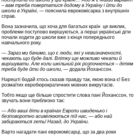
– вам треба повертатися додому в Україну і йти до
школи в Україні, —
пояснила еврокомісарка з внутрішніх
справ.
Вона зазначила, що хоча для багатьох країн це виклик,
проблеми поступово вирішуються, а перші українські діти
почали ходити до школи вже з кінця попереднього
навчального року.
— Зараз ми бачимо, що є люди, які у невизначеності,
чекають що буде далі. Влітку ще можливо чекати й
вирішувати. Але коли шкільний рік розпочнеться – дітям
треба буде йти до школи,
— додала Йоханссон.
Нарешті бодай хтось сказав правду так, якою вона є! Без
розмаїтих евробюрократичних мовних викрутасів.
Тобто якщо ще більше спростити слова пані Йоханссон, то
звучать вони приблизно так:
— Або ваші діти в країнах Европи швиденько і
безповоротно асимілюються під нас, — або най
забираються геть! Назад, до України.
Варто нагадати пані еврокомісарці, що за два роки