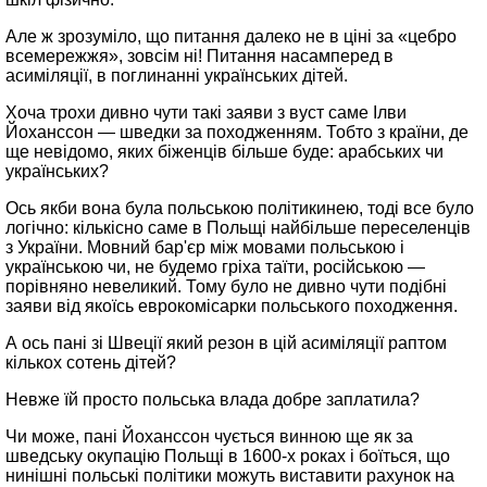
Але ж зрозуміло, що питання далеко не в ціні за «цебро
всемережжя», зовсім ні! Питання насамперед в
асиміляції, в поглинанні українських дітей.
Хоча трохи дивно чути такі заяви з вуст саме Ілви
Йоханссон — шведки за походженням. Тобто з країни, де
ще невідомо, яких біженців більше буде: арабських чи
українських?
Ось якби вона була польською політикинею, тоді все було
логічно: кількісно саме в Польщі найбільше переселенців
з України. Мовний бар'єр між мовами польською і
українською чи, не будемо гріха таїти, російською —
порівняно невеликий. Тому було не дивно чути подібні
заяви від якоїсь еврокомісарки польського походження.
А ось пані зі Швеції який резон в цій асиміляції раптом
кількох сотень дітей?
Невже їй просто польська влада добре заплатила?
Чи може, пані Йоханссон чується винною ще як за
шведську окупацію Польщі в 1600‑х роках і боїться, що
нинішні польські політики можуть виставити рахунок на