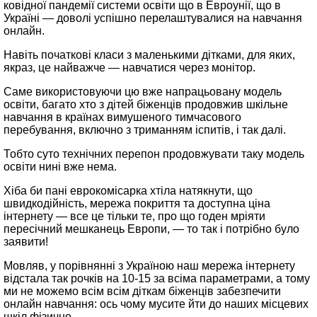
ковідної пандемії системи освіти що в Евроунії, що в
Україні — доволі успішно перелаштувалися на навчання
онлайн.
Навіть початкові класи з маленькими дітками, для яких,
якраз, це найважче — навчатися через монітор.
Саме використовуючи цю вже напрацьовану модель
освіти, багато хто з дітей біженців продовжив шкільне
навчання в країнах вимушеного тимчасового
перебування, включно з триманням іспитів, і так далі.
Тобто суто технічних перепон продовжувати таку модель
освіти нині вже нема.
Хіба би пані еврокомісарка хтіла натякнути, що
швидкодійність, мережа покриття та доступна ціна
інтернету — все це тільки те, про що годен мріяти
пересічний мешканець Европи, — то так і потрібно було
заявити!
Мовляв, у порівнянні з Україною наш мережа інтернету
відстала так рочків на 10‑15 за всіма параметрами, а тому
ми не можемо всім всім діткам біженців забезпечити
онлайн навчання: ось чому мусите йти до наших місцевих
шкіл фізично.