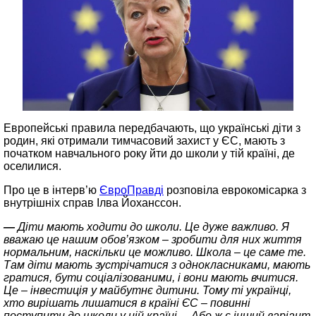
Европейські правила передбачають, що українські діти з
родин, які отримали тимчасовий захист у ЄС, мають з
початком навчального року йти до школи у тій країні, де
оселилися.
Про це в інтерв’ю
ЄвроПравді
розповіла еврокомісарка з
внутрішніх справ Ілва Йоханссон.
—
Діти мають ходити до школи. Це дуже важливо. Я
вважаю це нашим обов’язком – зробити для них життя
нормальним, наскільки це можливо. Школа – це саме те.
Там діти мають зустрічатися з однокласниками, мають
гратися, бути соціалізованими, і вони мають вчитися.
Це – інвестиція у майбутнє дитини. Тому ті українці,
хто вирішать лишатися в країні ЄС – повинні
поступити до школи у цій країні… Або ж є інший варіант