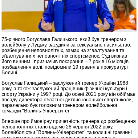
75-річного Богуслава Галицького, який був тренером з
волейболу у Луцьку, засудили за сексуальне насильство,
розбещення неповнолітніх, замах на зґвалтування та
зґвалтуваннях неповнолітніх спортсменок. Суд визнав
його винним і призначив покарання – 7 років і 6 місяців
позбавлення волі, повідомили 19 травня в прокуратурі
Волині.
Богуслав Галицький – заслужений тренер України 1988
року, а також заслужений працівник фізичної культури і
спорту України у 1997 році. До осені 2021 року він обіймав
посаду директора обласної дитячо-юнацької спортшколи,
паралельно був головним тренером волейбольної
команди "Волинь-Університет".
Вперше про ймовірну причетність тренера до розбещення
неповнолітніх стало відомо 28 червня 2022 року.
Волейболістки "Волинь-Університет" та колишні гравчині
команди повідомили, що звинувачення тренера у