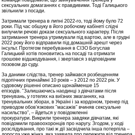
сексуальних домаганнях є правдивими. Тоді Галицького
звільнили з посади.
Затримали тренера в липні 2022-го, тоді йому було 72
роки. Під час обшуку в його робочому кабінеті слідчі
вилучили речові докази сексуального характеру. Після
затримання тренера утримували під вартою, але в грудні
2022 року його відправили під домашній арешт через
інсульт. Протягом перебування в СІЗО Богуслав
Галицький хотів поновитись на посаді та отримати
грошове відшкодування, і звертався з відповідним
позовом до суду.
За даними слідства, тренер займався розбещенням
підопічних принаймні 10 років – з 2012 по 2022 рік. У
судовому рішенні описано щонайменше 15
епізодів. "Залишаючись наодинці з дівчатами після
тренувань, у готелях на виїзних змаганнях, на
тренувальних зборах, в Україні і за кордоном, тренер під
приводом обов'язкових "масажів" вчиняв сексуальне
насильство", – йдеться у повідомленні
прокуратури. Викрили тренера завдяки дівчатам, які
повідомили правоохоронців про наругу. Згодом, у ході
розслідування, про такі ж дії засвідчила інша потерпіла –
доросла уже жінка, яка заявила про пережите від тренера