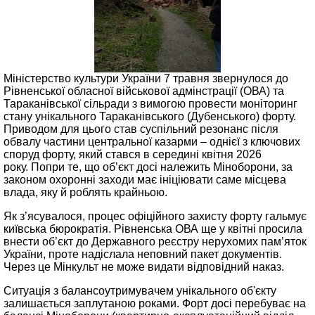
Міністерство культури України 7 травня звернулося до
Рівненської обласної військової адмінстрації (ОВА) та
Тараканівської сільради з вимогою провести моніторинг
стану унікального Тараканівського (Дубенського) форту.
Приводом для цього став суспільний резонанс після
обвалу частини центральної казарми – однієї з ключових
споруд форту, який стався в середині квітня 2026
року. Попри те, що об’єкт досі належить Міноборони, за
законом охоронні заходи має ініціювати саме місцева
влада, яку й роблять крайньою.
Як з’ясувалося, процес офіційного захисту форту гальмує
київська бюрократія. Рівненська ОВА ще у квітні просила
внести об’єкт до Державного реєстру нерухомих пам’яток
України, проте надіслала неповний пакет документів.
Через це Мінкульт не може видати відповідний наказ.
Ситуація з балансоутримувачем унікального об'єкту
залишається заплутаною роками. Форт досі перебуває на