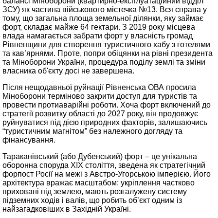
балансі Міноборони (квартирно-експлуатаційний відділ
ЗСУ) як частина військового містечка №13. Вся справа у
тому, що загальна площа земельної ділянки, яку займає
форт, складає майже 64 гектари. З 2019 року місцева
влада намагається забрати форт у власність громад
Рівненщини для створення туристичного хабу з готелями
та кав’ярнями. Проте, попри обіцянки на рівні президента
та Міноборони України, процедура поділу землі та зміни
власника об'єкту досі не завершена.
Після нещодавньої руйнації Рівненська ОВА просила
Міноборони терміново закрити доступ для туристів та
провести протиаварійні роботи. Хоча форт включений до
стратегії розвитку області до 2027 року, він продовжує
руйнуватися під дією природних факторів, залишаючись
“туристичним магнітом” без належного догляду та
фінансування.
Тараканівський (або Дубенський) форт – це унікальна
оборонна споруда ХІХ століття, зведена як стратегічний
форпост Росії на межі з Австро-Угорською імперією. Його
архітектура вражає масштабом: укріплення частково
приховані під землею, мають розгалужену систему
підземних ходів і валів, що робить об’єкт одним із
найзагадковіших в Західній Україні.