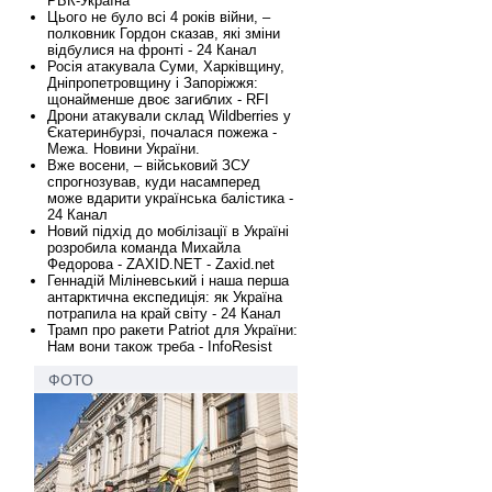
РБК-Україна
Цього не було всі 4 років війни, –
полковник Гордон сказав, які зміни
відбулися на фронті - 24 Канал
Росія атакувала Суми, Харківщину,
Дніпропетровщину і Запоріжжя:
щонайменше двоє загиблих - RFI
Дрони атакували склад Wildberries у
Єкатеринбурзі, почалася пожежа -
Межа. Новини України.
Вже восени, – військовий ЗСУ
спрогнозував, куди насамперед
може вдарити українська балістика -
24 Канал
Новий підхід до мобілізації в Україні
розробила команда Михайла
Федорова - ZAXID.NET - Zaxid.net
Геннадій Міліневський і наша перша
антарктична експедиція: як Україна
потрапила на край світу - 24 Канал
Трамп про ракети Patriot для України:
Нам вони також треба - InfoResist
ФОТО