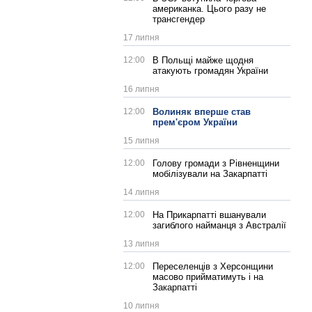
американка. Цього разу не
трансгендер
17 липня
12:00
В Польщі майже щодня
атакують громадян України
16 липня
12:00
Волиняк вперше став
прем'єром України
15 липня
12:00
Голову громади з Рівненщини
мобілізували на Закарпатті
14 липня
12:00
На Прикарпатті вшанували
загиблого найманця з Австралії
13 липня
12:00
Переселенців з Херсонщини
масово прийматимуть і на
Закарпатті
10 липня