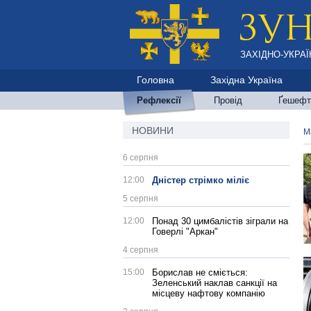
ЗАХІДНО-УКРАЇ
Головна
Західна Україна
Рефлексії
Провід
Ґешефт
НОВИНИ
М
6 серпня
12:00
Дністер стрімко міліє
5 серпня
12:00
Понад 30 цимбалістів зіграли на
Говерлі "Аркан"
4 серпня
15:00
Борислав не сміється:
Зеленський наклав санкції на
місцеву нафтову компанію