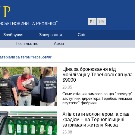
PL
UA
НСЬКІ НОВИНИ ТА РЕФЛЕКСІЇ
Зазбруччя
Закерзоння
Світ
Поспільство
Архів
атеріали за тегом "Теребовля"
Ціна за бронювання від
мобілізації у Теребовлі сягнула
$9000
28.05
Саме стільки вимагав за цю "послугу"
заступник директора Теребовлянської
взуттєвої фабрики.
Хтів стати волонтером, а став
крадієм – на Тернопільщині
затримали жителя Києва
23.08