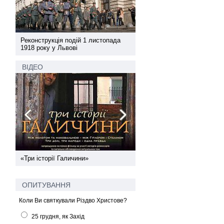
а
Реконструкція подій 1 листопада
Реконструкція подій 1 лис
1918 року у Львові
1918 року у Львові
ВІДЕО
ї
«Три історії Галичини»
Спільний інформпростір За
України
ОПИТУВАННЯ
Коли Ви святкували Різдво Христове?
25 грудня, як Захід