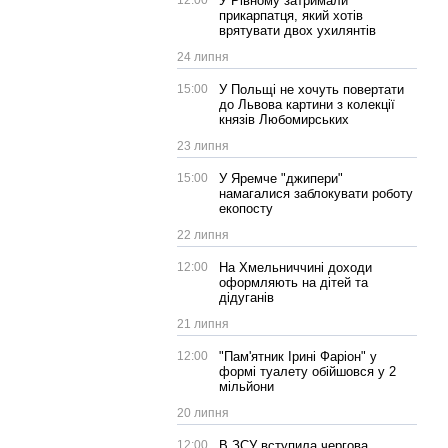
12:00
У Рівному затримали
прикарпатця, який хотів
врятувати двох ухилянтів
24 липня
15:00
У Польщі не хочуть повертати
до Львова картини з колекції
князів Любомирських
23 липня
15:00
У Яремче "джипери"
намагалися заблокувати роботу
екопосту
22 липня
12:00
На Хмельниччині доходи
оформляють на дітей та
дідуганів
21 липня
12:00
"Пам'ятник Ірині Фаріон" у
формі туалету обійшовся у 2
мільйони
20 липня
12:00
В ЗСУ вступила чергова