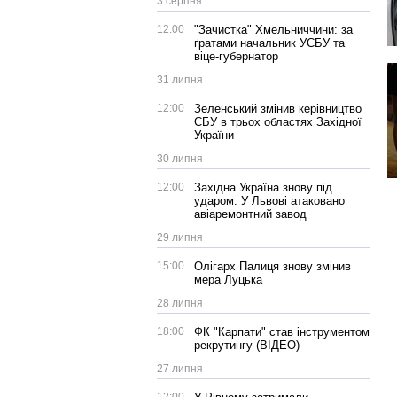
3 серпня
12:00
"Зачистка" Хмельниччини: за
ґратами начальник УСБУ та
віце-губернатор
31 липня
12:00
Зеленський змінив керівництво
СБУ в трьох областях Західної
України
30 липня
12:00
Західна Україна знову під
ударом. У Львові атаковано
авіаремонтний завод
29 липня
15:00
Олігарх Палиця знову змінив
мера Луцька
28 липня
18:00
ФК "Карпати" став інструментом
рекрутингу (ВІДЕО)
27 липня