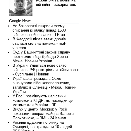
Кожен 5-й загиблий на
цій війні – закарпатець
Google News
На Закарпатті викрили схему
списання із обліку понад 1500
військовозобовязаних - LB.ua
В Феодосії після атаки дронів
сталася сильна пожежа - real-
vin.com
Суд у Вашингтоні закрив справу
проти олімпійця Дейвіда Херна -
Межа. Новини України.
В Україні з'явиться нове свято,
військові РФ розстріляли військового
- Суспільне | Новини
Українська громада в Осло
вшанувала військовополонених,
загиблих в Оленівці - Межа. Новини
України.
У Росії розміщують балістичні
комлекси з КНДР: які наслідки це
матиме для України - RFI
Вибух у центрі Москви: у Росії
поховали генерал-майора Валерія
Плохотнюка, – ЗМІ - 24 Канал
Росіяни вдарили по ринку на
Сумщині, постраждали 10 людей -