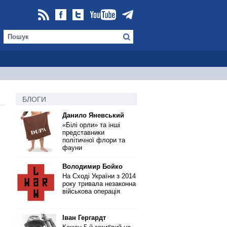
БЛОГИ
Данило Яневський
«Білі орли» та інші
представники
політичної флори та
фауни
Володимир Бойко
На Сході України з 2014
року тривала незаконна
військова операція
Іван Гергардт