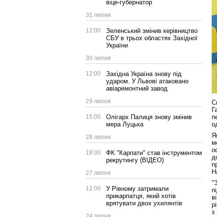
віце-губернатор
31 липня
12:00
Зеленський змінив керівництво
СБУ в трьох областях Західної
України
30 липня
12:00
Західна Україна знову під
ударом. У Львові атаковано
авіаремонтний завод
29 липня
С
Г
15:00
Олігарх Палиця знову змінив
п
мера Луцька
о
Я
28 липня
м
о
18:00
ФК "Карпати" став інструментом
д
рекрутингу (ВІДЕО)
п
Н
27 липня
"
12:00
У Рівному затримали
п
прикарпатця, який хотів
в
врятувати двох ухилянтів
р
з
24 липня