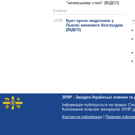
"чеченському стилі" (ВІДЕО)
9 липня
10:00
Бунт проти людоловів у
Ч
Львові виявився безглуздим
(ВІДЕО)
ЗУНР - Західно-Українські новини та 
Інформація публікується на правах Cr
Копіювання власних матеріалів ЗУНР д
Контактна інформація
|
Правова інформ