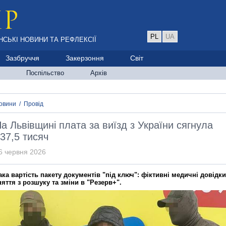
PL
UA
НСЬКІ НОВИНИ ТА РЕФЛЕКСІЇ
Зазбруччя
Закерзоння
Світ
Поспільство
Архів
овини
/
Провід
а Львівщині плата за виїзд з України сягнула
37,5 тисяч
6 червня 2026
ака вартість пакету документів "під ключ": фіктивні медичні довідки
няття з розшуку та зміни в "Резерв+".