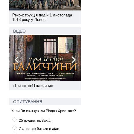
а
Реконструкція подій 1 листопада
Реконструкція подій 1 лис
1918 року у Львові
1918 року у Львові
ВІДЕО
ї
«Три історії Галичини»
Спільний інформпростір За
України
ОПИТУВАННЯ
Коли Ви святкували Різдво Христове?
25 грудня, як Захід
7 січня, як батьки й діди