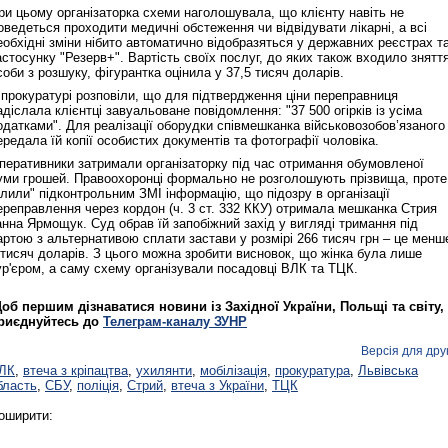
ри цьому організаторка схеми наголошувала, що клієнту навіть не
оведеться проходити медичні обстеження чи відвідувати лікарні, а всі
еобхідні зміни нібито автоматично відобразяться у державних реєстрах т
астосунку "Резерв+". Вартість своїх послуг, до яких також входило знятт
соби з розшуку, фігурантка оцінила у 37,5 тисяч доларів.
 прокуратурі розповіли, що для підтвердження ціни переправниця
адіслала клієнтці завуальоване повідомлення: "37 500 огірків із усіма
одатками". Для реалізації оборудки співмешканка військовозобов’язаного
ередала їй копії особистих документів та фотографії чоловіка.
перативники затримали організаторку під час отримання обумовленої
уми грошей. Правоохоронці формально не розголошують прізвища, проте
злили" підконтрольним ЗМІ інформацію, що підозру в організації
ереправлення через кордон (ч. 3 ст. 332 ККУ) отримала мешканка Стрия
анна Ярмощук. Суд обрав їй запобіжний захід у вигляді тримання під
артою з альтернативою сплати застави у розмірі 266 тисяч грн – це менш
 тисяч доларів. З цього можна зробити висновок, що жінка була лише
ур'єром, а саму схему організували посадовці ВЛК та ТЦК.
об першим дізнаватися новини із Західної України, Польщі та світу,
риєднуйтесь до
Телеграм-каналу ЗУНР
Версія для дру
ЛК
,
втеча з кріпацтва
,
ухилянти
,
мобілізація
,
прокуратура
,
Львівська
бласть
,
СБУ
,
поліція
,
Стрий
,
втеча з України
,
ТЦК
оширити: