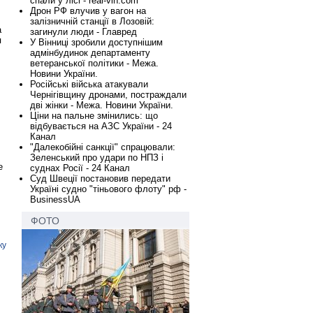
спали у лісі - real-vin.com
Дрон РФ влучив у вагон на
залізничній станції в Лозовій:
а
загинули люди - Главред
я
У Вінниці зробили доступнішим
адмінбудинок департаменту
ветеранської політики - Межа.
Новини України.
Російські війська атакували
Чернігівщину дронами, постраждали
дві жінки - Межа. Новини України.
Ціни на пальне змінились: що
відбувається на АЗС України - 24
Канал
"Далекобійні санкції" спрацювали:
Зеленський про удари по НПЗ і
е
суднах Росії - 24 Канал
Суд Швеції постановив передати
Україні судно "тіньового флоту" рф -
BusinessUA
ФОТО
ку