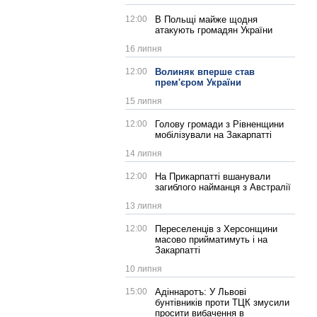
12:00
В Польщі майже щодня
атакують громадян України
16 липня
12:00
Волиняк вперше став
прем'єром України
15 липня
12:00
Голову громади з Рівненщини
мобілізували на Закарпатті
14 липня
12:00
На Прикарпатті вшанували
загиблого найманця з Австралії
13 липня
12:00
Переселенців з Херсонщини
масово прийматимуть і на
Закарпатті
10 липня
15:00
Адіннаротъ: У Львові
бунтівників проти ТЦК змусили
просити вибачення в