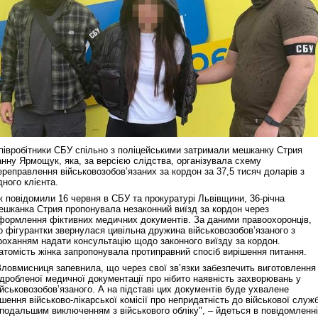
півробітники СБУ спільно з поліцейськими затримали мешканку Стрия
анну Ярмощук, яка, за версією слідства, організувала схему
ереправлення військовозобов’язаних за кордон за 37,5 тисяч доларів з
дного клієнта.
к повідомили 16 червня в СБУ та прокуратурі Львівщини, 36-річна
ешканка Стрия пропонувала незаконний виїзд за кордон через
формлення фіктивних медичних документів. За даними правоохоронців,
о фігурантки звернулася цивільна дружина військовозобов’язаного з
роханням надати консультацію щодо законного виїзду за кордон.
атомість жінка запропонувала протиправний спосіб вирішення питання.
Зловмисниця запевнила, що через свої зв’язки забезпечить виготовлення
ідробленої медичної документації про нібито наявність захворювань у
ійськовозобов’язаного. А на підставі цих документів буде ухвалене
ішення військово-лікарської комісії про непридатність до військової служ
 подальшим виключенням з військового обліку", – йдеться в повідомленні