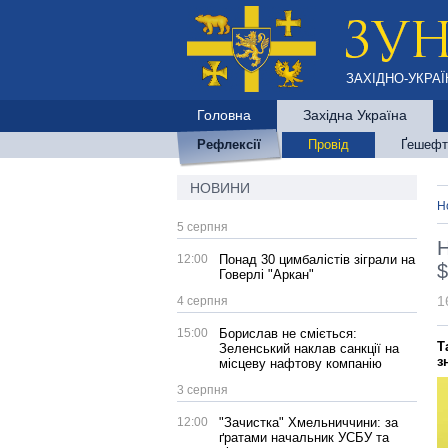
ЗАХІДНО-УКРАЇ
Головна
Західна Україна
Рефлексії
Провід
Ґешефт
НОВИНИ
Н
5 серпня
Н
12:00
Понад 30 цимбалістів зіграли на
$
Говерлі "Аркан"
1
4 серпня
15:00
Борислав не сміється:
Т
Зеленський наклав санкції на
з
місцеву нафтову компанію
3 серпня
12:00
"Зачистка" Хмельниччини: за
ґратами начальник УСБУ та