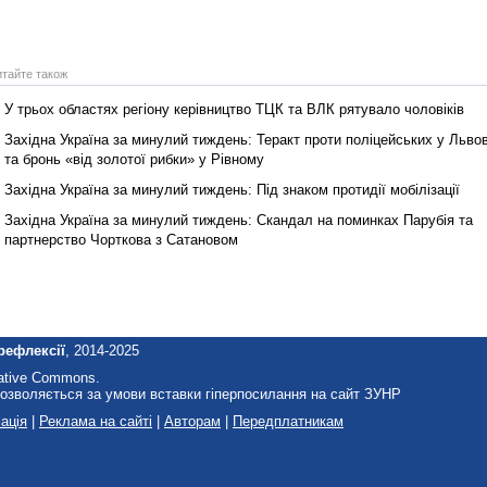
итайте також
У трьох областях регіону керівництво ТЦК та ВЛК рятувало чоловіків
Західна Україна за минулий тиждень: Теракт проти поліцейських у Львов
та бронь «від золотої рибки» у Рівному
Західна Україна за минулий тиждень: Під знаком протидії мобілізації
Західна Україна за минулий тиждень: Скандал на поминках Парубія та
партнерство Чорткова з Сатановом
рефлексії
, 2014-2025
eative Commons.
озволяється за умови вставки гіперпосилання на сайт ЗУНР
ація
|
Реклама на сайті
|
Авторам
|
Передплатникам