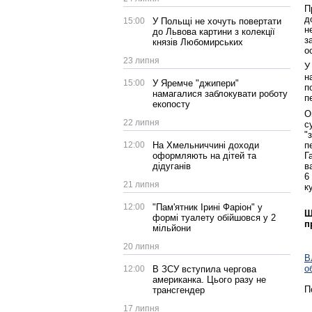
П
д
15:00
У Польщі не хочуть повертати
н
до Львова картини з колекції
з
князів Любомирських
о
23 липня
У
н
15:00
У Яремче "джипери"
п
намагалися заблокувати роботу
п
екопосту
О
22 липня
с
"
12:00
На Хмельниччині доходи
п
оформляють на дітей та
Г
дідуганів
в
6
21 липня
к
12:00
"Пам'ятник Ірині Фаріон" у
Щ
формі туалету обійшовся у 2
п
мільйони
20 липня
В
о
12:00
В ЗСУ вступила чергова
американка. Цього разу не
П
трансгендер
17 липня