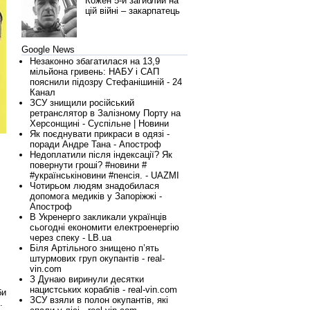
Кожен 5-й загиблий на
цій війні – закарпатець
Google News
Незаконно збагатилася на 13,9
мільйона гривень: НАБУ і САП
пояснили підозру Стефанішиній - 24
Канал
ЗСУ знищили російський
ретранслятор в Залізному Порту на
Херсонщині - Суспільне | Новини
Як поєднувати прикраси в одязі -
поради Андре Тана - Апостроф
Недоплатили після індексації? Як
повернути гроші? #новини #
#українськіновини #пенсія. - UAZMI
Чотирьом людям знадобилася
допомога медиків у Запоріжжі -
Апостроф
В Укренерго закликали українців
сьогодні економити електроенергію
через спеку - LB.ua
Біля Артільного знищено п’ять
штурмових груп окупантів - real-
vin.com
З Дунаю виринули десятки
нацистських кораблів - real-vin.com
би
ЗСУ взяли в полон окупантів, які
.