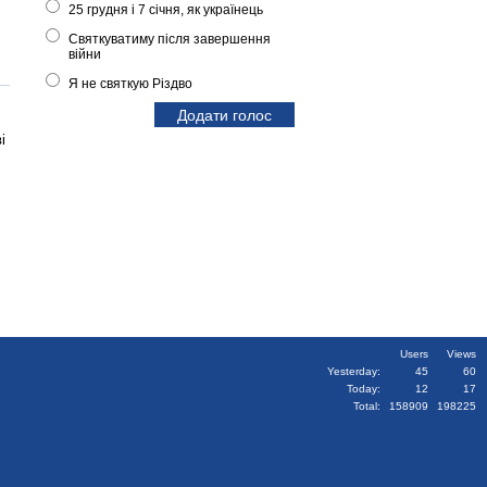
25 грудня і 7 січня, як українець
Святкуватиму після завершення
війни
Я не святкую Різдво
і
Users
Views
Yesterday:
45
60
Today:
12
17
Total:
158909
198225