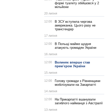
формі туалету обійшовся у 2
мільйони
20 липня
12:00
В ЗСУ вступила чергова
американка. Цього разу не
трансгендер
17 липня
12:00
В Польщі майже щодня
атакують громадян України
16 липня
12:00
Волиняк вперше став
прем'єром України
15 липня
12:00
Голову громади з Рівненщини
мобілізували на Закарпатті
14 липня
12:00
На Прикарпатті вшанували
загиблого найманця з Австралії
13 липня