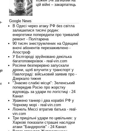
Кожен 5-й загиблий на
цій війні – закарпатець
Google News
н-
В Одесі через атаку РФ без світла
залишилися тисячі родин:
енергетики попередили про тривалий
ремонт - Політарена
90 тисяч знеструмлених на Одещині
вночі абонентів перезаживлено -
Апостроф
У Бєлгороді зруйновано декілька
багатоповерхівок - real-vin.com
Росіяни безперервно запускали
дрони, щоб влучити у транспорт у
це
Павлограді: військовий заявив про -
Дзеркало тижня
"Знаємо слабкі місця": Зеленський
и
попередив Росію про жорстку
відповідь за удари по логістиці - 24
Канал
Уражено танкер і два кораблі РФ у
Чорному морі - real-vin.com
Ліонель Мессі втратив батька - real-
vin.com
Три прицільні удари по цивільних: у
Харкові показали страшні наслідки
атаки "Бандеролів" - 24 Канал