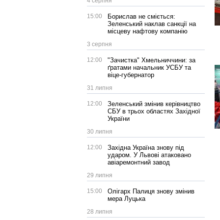
4 серпня
15:00
Борислав не сміється:
Зеленський наклав санкції на
місцеву нафтову компанію
3 серпня
12:00
"Зачистка" Хмельниччини: за
ґратами начальник УСБУ та
віце-губернатор
31 липня
12:00
Зеленський змінив керівництво
СБУ в трьох областях Західної
України
30 липня
12:00
Західна Україна знову під
ударом. У Львові атаковано
авіаремонтний завод
29 липня
15:00
Олігарх Палиця знову змінив
мера Луцька
28 липня