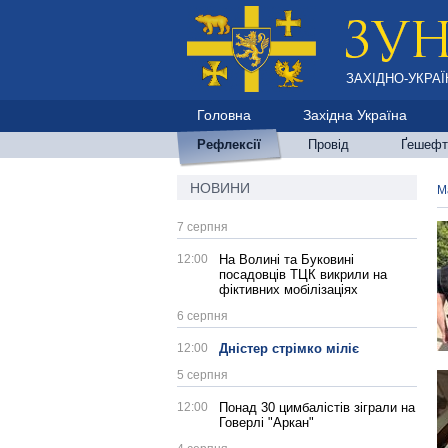
ЗАХІДНО-УКРАЇ
Головна
Західна Україна
Рефлексії
Провід
Ґешефт
НОВИНИ
М
7 серпня
12:00
На Волині та Буковині
посадовців ТЦК викрили на
фіктивних мобілізаціях
6 серпня
12:00
Дністер стрімко міліє
5 серпня
12:00
Понад 30 цимбалістів зіграли на
Говерлі "Аркан"