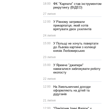
18:00
ФК "Карпати" став інструментом
рекрутингу (ВІДЕО)
27 липня
12:00
У Рівному затримали
прикарпатця, який хотів
врятувати двох ухилянтів
24 липня
15:00
У Польщі не хочуть повертати
до Львова картини з колекції
князів Любомирських
23 липня
15:00
У Яремче "джипери"
намагалися заблокувати роботу
екопосту
22 липня
12:00
На Хмельниччині доходи
оформляють на дітей та
дідуганів
21 липня
12:00
"Пам'ятник Ірині Фаріон" у