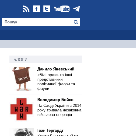
БЛОГИ
Данило Яневський
«Білі орли» та інші
представники
політичної флори та
фауни
Володимир Бойко
На Сході України з 2014
року тривала незаконна
військова операція
Іван Гергардт