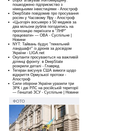
Ворог атакував Житомирщину:
пошкоджено підприємство з
німецькими інвестиціями - Апостроф
DeepState повідомив про просування
росіян у Часовому Яру - Апостроф
«Цьогоріч восьмеро з 50 медиків за
два мільони рублів погодились на
пропозицію переїхати в "ЛНР"
працювати» — ОВА - Суспільне |
Новини
NYT: Тайвань будує "пекельний
ландшафт" із дронів за досвідом
України - LIGA.net
Окупанти просуваються на важливій
ділянці фронту: в DeepState
розкрили деталі - Главред
Тегеран висунув США вимоги щодо
відкриття Ормузької протоки -
Апостроф
Сили оборони України уразили три
ЗРК і дві РЛС на російській території
— Генштаб ЗСУ - Суспільне | Новини
ФОТО