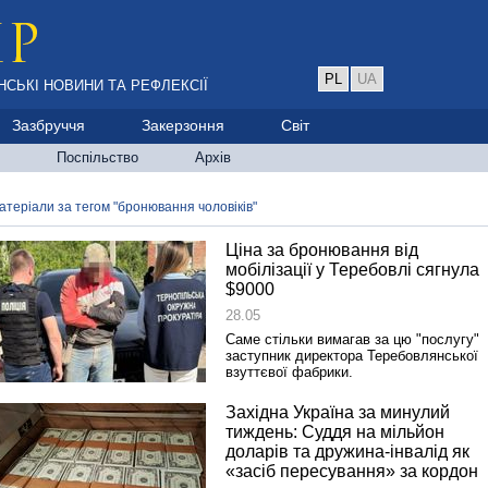
PL
UA
НСЬКІ НОВИНИ ТА РЕФЛЕКСІЇ
Зазбруччя
Закерзоння
Світ
Поспільство
Архів
атеріали за тегом "бронювання чоловіків"
Ціна за бронювання від
мобілізації у Теребовлі сягнула
$9000
28.05
Саме стільки вимагав за цю "послугу"
заступник директора Теребовлянської
взуттєвої фабрики.
Західна Україна за минулий
тиждень: Суддя на мільйон
доларів та дружина-інвалід як
«засіб пересування» за кордон