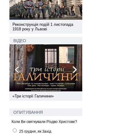
а
Реконструкція подій 1 листопада
Реконструкція подій 1 лис
1918 року у Львові
1918 року у Львові
ВІДЕО
ї
«Три історії Галичини»
Спільний інформпростір За
України
ОПИТУВАННЯ
Коли Ви святкували Різдво Христове?
25 грудня, як Захід