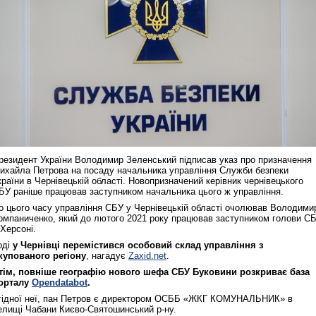
резидент України Володимир Зеленський підписав указ про призначення
ихайла Петрова на посаду начальника управління Служби безпеки
країни в Чернівецькій області. Новопризначений керівник чернівецького
БУ раніше працював заступником начальника цього ж управління.
о цього часу управління СБУ у Чернівецькій області очолював Володими
омпаниченко, який до лютого 2021 року працював заступником голови С
 Херсоні.
оді
у Чернівці перемістився особовий склад управління з
купованого регіону
, нагадує
Zaxid.net
.
тім, повніше географію нового шефа СБУ Буковини розкриває база
орталу
Opendatabot
.
гідної неї, пан Петров є директором ОСББ «ЖКГ КОМУНАЛЬНИК» в
елищі Чабани Києво-Святошинський р-ну.