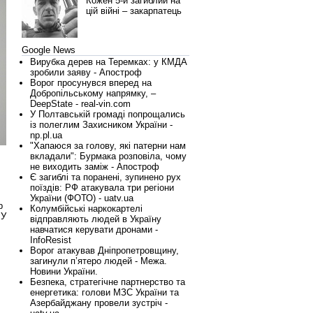
Кожен 5-й загиблий на
цій війні – закарпатець
Google News
Вирубка дерев на Теремках: у КМДА
зробили заяву - Апостроф
Ворог просунувся вперед на
Добропільському напрямку, –
DeepState - real-vin.com
У Полтавській громаді попрощались
із полеглим Захисником України -
np.pl.ua
"Хапаюся за голову, які патерни нам
вкладали": Бурмака розповіла, чому
не виходить заміж - Апостроф
Є загиблі та поранені, зупинено рух
поїздів: РФ атакувала три регіони
України (ФОТО) - uatv.ua
р
Колумбійські наркокартелі
БУ
відправляють людей в Україну
навчатися керувати дронами -
InfoResist
Ворог атакував Дніпропетровщину,
загинули п’ятеро людей - Межа.
Новини України.
Безпека, стратегічне партнерство та
енергетика: голови МЗС України та
Азербайджану провели зустріч -