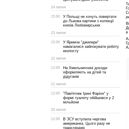
Т
24 липня
Г
С
15:00
У Польщі не хочуть повертати
р
до Львова картини з колекції
В
князів Любомирських
Д
в
23 липня
А
15:00
У Яремче "джипери"
Г
намагалися заблокувати роботу
А
екопосту
22 липня
12:00
На Хмельниччині доходи
оформляють на дітей та
дідуганів
21 липня
12:00
"Пам'ятник Ірині Фаріон" у
формі туалету обійшовся у 2
мільйони
20 липня
12:00
В ЗСУ вступила чергова
американка. Цього разу не
трансгендер