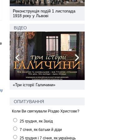
а
Реконструкція подій 1 листопада
Реконструкція подій 1 лис
1918 року у Львові
1918 року у Львові
ВІДЕО
е
ї
«Три історії Галичини»
Спільний інформпростір За
України
ку
ОПИТУВАННЯ
Коли Ви святкували Різдво Христове?
25 грудня, як Захід
7 січня, як батьки й діди
25 грудня і 7 січня, як українець