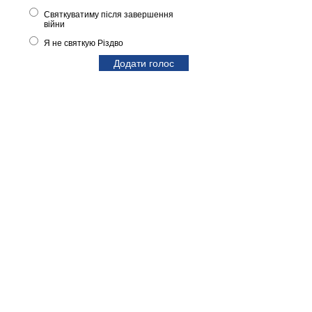
Святкуватиму після завершення
війни
Я не святкую Різдво