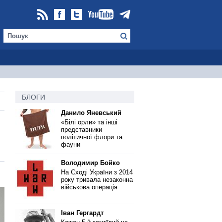
БЛОГИ
Данило Яневський
«Білі орли» та інші
представники
політичної флори та
фауни
Володимир Бойко
На Сході України з 2014
року тривала незаконна
військова операція
Іван Гергардт