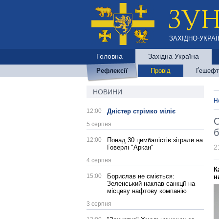
ЗАХІДНО-УКРАЇ
Головна
Західна Україна
Рефлексії
Провід
Ґешефт
НОВИНИ
Н
12:00
Дністер стрімко міліє
С
5 серпня
б
12:00
Понад 30 цимбалістів зіграли на
2
Говерлі "Аркан"
4 серпня
К
15:00
Борислав не сміється:
н
Зеленський наклав санкції на
місцеву нафтову компанію
3 серпня