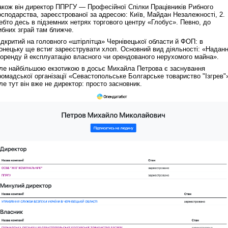
акож він директор ППРГУ — Професійної Спілки Працівників Рибного
осподарства, зареєстрованої за адресою: Київ, Майдан Незалежності, 2.
ебто десь в підземних нетрях торгового центру «Глобус». Певно, до
ибних зграй там ближче.
ідкритий на головного «штірлітца» Чернівецької области й ФОП: в
онецьку ще встиг зареєструвати хлоп. Основний вид діяльності: «Надан
 оренду й експлуатацію власного чи орендованого нерухомого майна».
ле найбільшою екзотикою в досьє Михайла Петрова є заснування
ромадської організації «Севастопольське Болгарське товариство "Ізгрев"
ле тут він вже не директор: просто засновник.