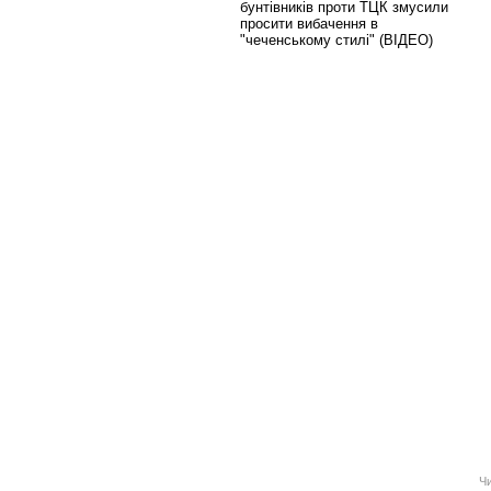
бунтівників проти ТЦК змусили
просити вибачення в
"чеченському стилі" (ВІДЕО)
Ч