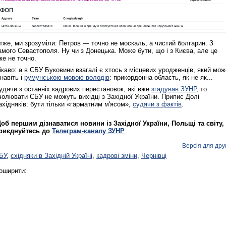
Реконструкція подій 1 листопад
1918 року у Львові
тже, ми зрозуміли: Петров — точно не москаль, а чистий болгарин. З
амого Севастополя. Ну чи з Донецька. Може бути, що і з Києва, але це
же не точно.
ікаво: а в СБУ Буковини взагалі є хтось з місцевих уродженців, який мож
 навіть і
румунською мовою володів
: прикордонна область, як не як...
удячи з останніх кадрових перестановок, які вже
згадував ЗУНР
, то
чолювати СБУ не можуть вихідці з Західної України. Припис Долі
ахідняків: бути тільки «гарматним м'ясом»,
судячи з фактів
.
об першим дізнаватися новини із Західної України, Польщі та світу,
риєднуйтесь до
Телеграм-каналу ЗУНР
Спільний інформпростір Західно
України
Версія для дру
БУ
,
східняки в Західній Україні
,
кадрові зміни
,
Чернівці
оширити: