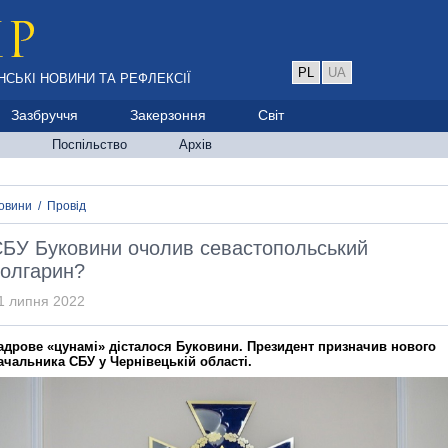
PL
UA
НСЬКІ НОВИНИ ТА РЕФЛЕКСІЇ
Зазбруччя
Закерзоння
Світ
Поспільство
Архів
овини
/
Провід
БУ Буковини очолив севастопольський
олгарин?
1 липня 2022
адрове «цунамі» дісталося Буковини. Президент призначив нового
ачальника СБУ у Чернівецькій області.