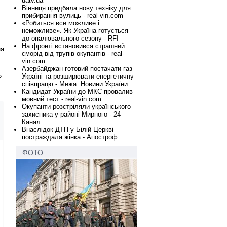
uatv.ua
Вінниця придбала нову техніку для
прибирання вулиць - real-vin.com
«Робиться все можливе і
неможливе». Як Україна готується
до опалювального сезону - RFI
На фронті встановився страшний
ня
сморід від трупів окупантів - real-
vin.com
Азербайджан готовий постачати газ
».
Україні та розширювати енергетичну
співпрацю - Межа. Новини України.
Кандидат України до МКС провалив
мовний тест - real-vin.com
Окупанти розстріляли українського
захисника у районі Мирного - 24
Канал
Внаслідок ДТП у Білій Церкві
постраждала жінка - Апостроф
ФОТО