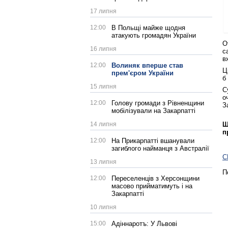
17 липня
12:00
В Польщі майже щодня
атакують громадян України
О
16 липня
с
в
12:00
Волиняк вперше став
Ц
прем'єром України
б
15 липня
С
о
12:00
Голову громади з Рівненщини
З
мобілізували на Закарпатті
14 липня
Щ
п
12:00
На Прикарпатті вшанували
загиблого найманця з Австралії
С
13 липня
П
12:00
Переселенців з Херсонщини
масово прийматимуть і на
Закарпатті
10 липня
15:00
Адіннаротъ: У Львові