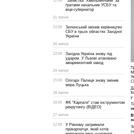
12:00
"Зачистка" Хмельниччини: за
ґратами начальник УСБУ та
віце-губернатор
31 липня
12:00
Зеленський змінив керівництво
СБУ в трьох областях Західної
України
30 липня
12:00
Західна Україна знову під
ударом. У Львові атаковано
авіаремонтний завод
П
29 липня
М
У
15:00
Олігарх Палиця знову змінив
С
мера Луцька
Д
К
28 липня
у
18:00
ФК "Карпати" став інструментом
Т
рекрутингу (ВІДЕО)
о
27 липня
В
п
12:00
У Рівному затримали
З
прикарпатця, який хотів
с
врятувати двох ухилянтів