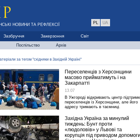
PL
UA
НСЬКІ НОВИНИ ТА РЕФЛЕКСІЇ
Зазбруччя
Закерзоння
Світ
Поспільство
Архів
атеріали за тегом "східняки в Західній Україні"
Переселенців з Херсонщини
масово прийматимуть і на
Закарпатті
13.07
В Ужгороді відкривають центр підтрим
переселенців із Херсонщини, але його
адресу тримають в таємниці.
Західна Україна за минулий
тиждень: Бунт проти
«людоловів» у Львові та
корупція під приводом допомог