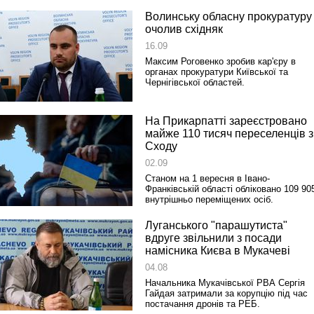
Волинську обласну прокуратуру
очолив східняк
16.09
Максим Роговенко зробив кар'єру в
органах прокуратури Київської та
Чернігівської областей.
На Прикарпатті зареєстровано
майже 110 тисяч переселенців з
Сходу
02.09
Станом на 1 вересня в Івано-
Франківській області обліковано 109 90
внутрішньо переміщених осіб.
Луганського "парашутиста"
вдруге звільнили з посади
намісника Києва в Мукачеві
04.08
Начальника Мукачівської РВА Сергія
Гайдая затримали за корупцію під час
постачання дронів та РЕБ.