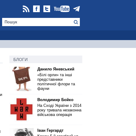
БЛОГИ
Данило Яневський
«Білі орли» та інші
представники
політичної флори та
фауни
ки
Володимир Бойко
На Сході України з 2014
року тривала незаконна
військова операція
Іван Гергардт
и