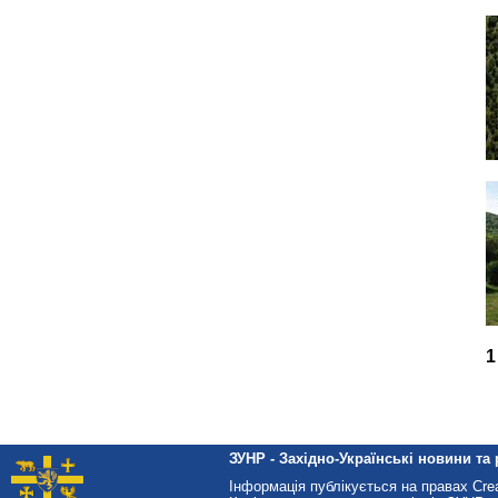
1
ЗУНР - Західно-Українські новини та 
Інформація публікується на правах Cr