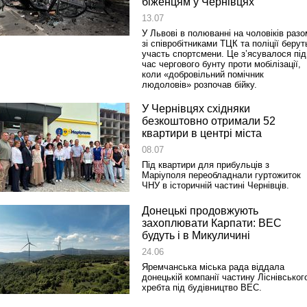
біженцям у Чернівцях
13.07
У Львові в полюванні на чоловіків разо
зі співробітниками ТЦК та поліції берут
участь спортсмени. Це з’ясувалося під
час чергового бунту проти мобілізації,
коли «добровільний помічник
людоловів» розпочав бійку.
У Чернівцях східняки
безкоштовно отримали 52
квартири в центрі міста
08.07
Під квартири для прибульців з
Маріуполя переобладнали гуртожиток
ЧНУ в історичній частині Чернівців.
Донецькі продовжують
захоплювати Карпати: ВЕС
будуть і в Микуличині
24.06
Яремчанська міська рада віддала
донецькій компанії частину Ліснівськог
хребта під будівництво ВЕС.