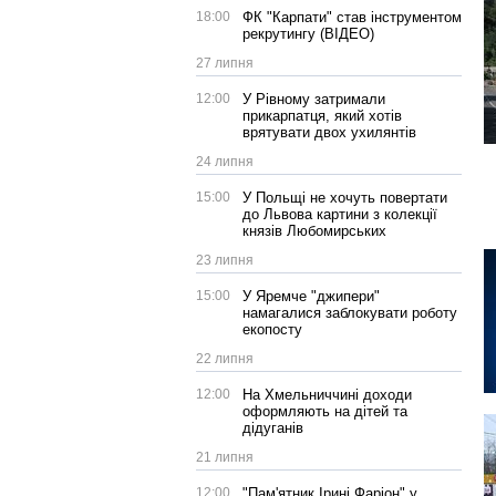
18:00
ФК "Карпати" став інструментом
рекрутингу (ВІДЕО)
27 липня
12:00
У Рівному затримали
прикарпатця, який хотів
врятувати двох ухилянтів
24 липня
15:00
У Польщі не хочуть повертати
до Львова картини з колекції
князів Любомирських
23 липня
15:00
У Яремче "джипери"
намагалися заблокувати роботу
екопосту
22 липня
12:00
На Хмельниччині доходи
оформляють на дітей та
дідуганів
21 липня
12:00
"Пам'ятник Ірині Фаріон" у