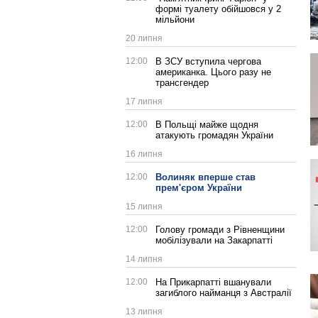
формі туалету обійшовся у 2
мільйони
20 липня
12:00
В ЗСУ вступила чергова
американка. Цього разу не
трансгендер
17 липня
12:00
В Польщі майже щодня
атакують громадян України
16 липня
12:00
Волиняк вперше став
прем'єром України
15 липня
12:00
Голову громади з Рівненщини
мобілізували на Закарпатті
14 липня
12:00
На Прикарпатті вшанували
загиблого найманця з Австралії
13 липня