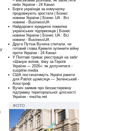
– військовий розповів, як захистити
небо України - 24 Канал
Борги українців за комуналку
продовжують зростати | Бізнес
новини України | Бізнес UA : Всі
новини - BusinessUA
Найдорожчі юридичні помилки
українських підприємців | Бізнес
новини України | Бізнес UA : Всі
новини - BusinessUA
Друга Путіна Вучича спитали, чи
готовий глава Кремля зупинити війну
ну
проти України - 24 Канал
У Полтаві триває реєстрація на забіг
«Шаную воїнів, біжу за Героїв
України — 2026»: як долучитися -
suspilne.media
США постачатимуть Україні ракети
для Patriot щомісяця — Зеленський -
Апостроф
Вучич заявив про беззастережну
підтримку територіальної цілісності
України - mezha.net
ФОТО
н