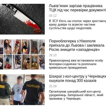
Львів’янин зарізав працівника
ТЦК під час перевірки документ
04.12
В ЗСУ б'ють на сполох через зростаюч
кризу довіри та агресію частини
суспільства щодо людоловів.
Порноблогерка з Нікополя
приїхала до Львова і закликала
Росію знищити «западенців»
29.10
Правоохоронці вже встановили особу
блогерки-східнячки та розпочали
кримінальне провадження.
Шахраї з кол-центру у Чернівця
ошукали понад 300 казахів
25.09
Організував шахрайський кол-центр
уродженець Запорізької області, який
проживає у Чернівцях.