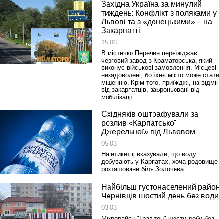
Західна Україна за минулий
тиждень: Конфлікт з поляками у
Львові та з «донецькими» – на
Закарпатті
15.06
В містечко Перечин переїжджає
черговий завод з Краматорська, який
виконує військові замовлення. Місцеві
незадоволені, бо їхнє місто може стати
мішенню. Крім того, приїжджі, на відмі
від закарпатців, заброньовані від
мобілізації.
Східняків оштрафували за
розлив «Карпатської
Джерельної» під Львовом
05.03
На етикетці вказували, що воду
добувають у Карпатах, хоча родовище
розташоване біля Золочева.
Найбільш густонаселений райо
Чернівців шостий день без води
03.03
Мікрорайон "Гравітон" шосту добу без