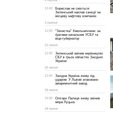
4 серпня
15:00
Борислав не сміється:
Зеленський наклав санкції на
місцеву нафтову компанію
3 серпня
12:00
"Зачистка" Хмельниччини: за
ґратами начальник УСБУ та
віце-губернатор
31 липня
12:00
Зеленський змінив керівництво
СБУ в трьох областях Західної
України
30 липня
12:00
Західна Україна знову під
ударом. У Львові атаковано
авіаремонтний завод
29 липня
15:00
Олігарх Палиця знову змінив
мера Луцька
28 липня