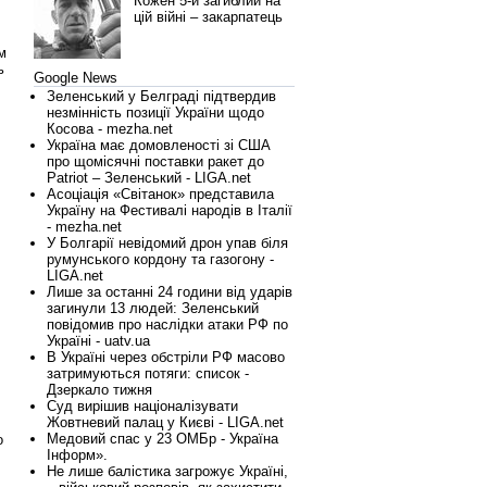
Кожен 5-й загиблий на
цій війні – закарпатець
м
ь
Google News
Зеленський у Белграді підтвердив
незмінність позиції України щодо
Косова - mezha.net
Україна має домовленості зі США
про щомісячні поставки ракет до
Patriot – Зеленський - LIGA.net
Асоціація «Світанок» представила
Україну на Фестивалі народів в Італії
- mezha.net
У Болгарії невідомий дрон упав біля
румунського кордону та газогону -
LIGA.net
Лише за останні 24 години від ударів
загинули 13 людей: Зеленський
повідомив про наслідки атаки РФ по
Україні - uatv.ua
В Україні через обстріли РФ масово
затримуються потяги: список -
Дзеркало тижня
Суд вирішив націоналізувати
Жовтневий палац у Києві - LIGA.net
Медовий спас у 23 ОМБр - Україна
о
Інформ».
Не лише балістика загрожує Україні,