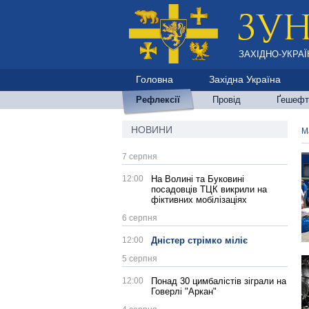
ЗАХІДНО-УКРАЇ
Головна
Західна Україна
Рефлексії
Провід
Ґешефт
НОВИНИ
М
7 серпня
12:00
На Волині та Буковині
посадовців ТЦК викрили на
фіктивних мобілізаціях
6 серпня
12:00
Дністер стрімко міліє
5 серпня
12:00
Понад 30 цимбалістів зіграли на
Говерлі "Аркан"