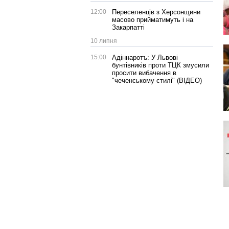
12:00
Переселенців з Херсонщини
масово прийматимуть і на
Закарпатті
10 липня
15:00
Адіннаротъ: У Львові
бунтівників проти ТЦК змусили
просити вибачення в
"чеченському стилі" (ВІДЕО)