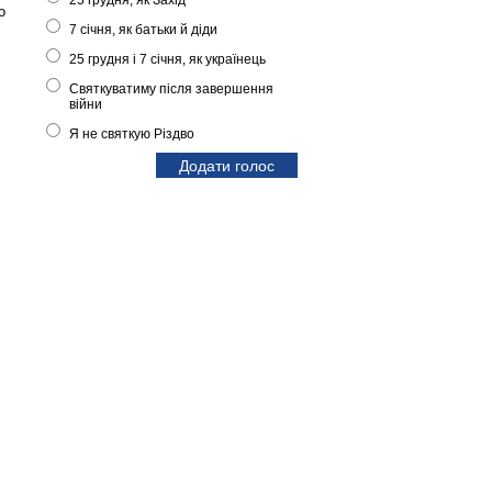
25 грудня, як Захід
о
7 січня, як батьки й діди
25 грудня і 7 січня, як українець
Святкуватиму після завершення
війни
Я не святкую Різдво