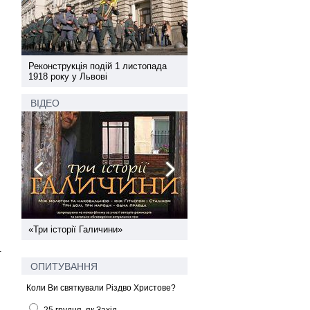
а
Реконструкція подій 1 листопада
Реконструкція подій 1 лис
1918 року у Львові
1918 року у Львові
ВІДЕО
ї
«Три історії Галичини»
Спільний інформпростір За
України
.
ОПИТУВАННЯ
Коли Ви святкували Різдво Христове?