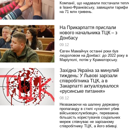
Компанії, що надавали постачали тепл
в Івано-Франківську, завищили тарифи
на 71 млн гривень.
На Прикарпаття прислали
нового начальника ТЦК – з
Донбасу
09.12
Євген Мамайчук останні роки був
людоловом на Донбасі: до 2022 року в
Маріуполі, потім у Краматорську.
Західна Україна за минулий
тиждень: У Львові зарізали
співробітника ТЦК, а в
Закарпатті актуалізувалося
«русинське питання»
08.12
Незважаючи на шалену державну
пропаганду в стилі «ухилянт убив
військовослужбовця», переважна
більшість користувачів соціальних
мереж співчуває не зарізаному
співробітнику ТЦК, а його вбивці.