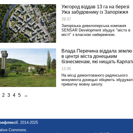
Ужгород віддав 13 га на березі
Ужа забудовнику із Запоріжжя
29.07
Запорізька девелоперська компанія
SENSAR Development збудує "місто в
місті" з власною набережною.
Влада Перечина віддала землю
в центрі міста донецьким
бізнесменам, які нищать Карпат
13.05
На місці демонтованого радянського
монумента донецькі обіцяють збудуват
приватну мовну школу.
2
3
4
5
→
рефлексії
, 2014-2025
eative Commons.