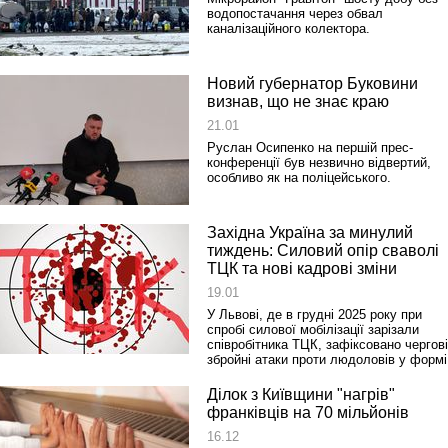
водопостачання через обвал
каналізаційного колектора.
Новий губернатор Буковини
Реконструкція подій 1 листопад
визнав, що не знає краю
1918 року у Львові
21.01
Руслан Осипенко на першій прес-
конференції був незвично відвертий,
особливо як на поліцейського.
Західна Україна за минулий
тиждень: Силовий опір сваволі
ТЦК та нові кадрові зміни
19.01
У Львові, де в грудні 2025 року при
спробі силової мобілізації зарізали
Спільний інформпростір Західно
співробітника ТЦК, зафіксовано чергові
України
збройні атаки проти людоловів у формі
Ділок з Київщини "нагрів"
франківців на 70 мільйонів
16.12