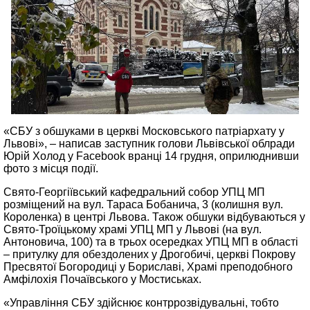
«СБУ з обшуками в церкві Московського патріархату у
Львові», – написав заступник голови Львівської облради
Юрій Холод у Facebook вранці 14 грудня, оприлюднивши
фото з місця події.
Свято-Георгіївський кафедральний собор УПЦ МП
розміщений на вул. Тараса Бобанича, 3 (колишня вул.
Короленка) в центрі Львова. Також обшуки відбуваються у
Свято-Троїцькому храмі УПЦ МП у Львові (на вул.
Антоновича, 100) та в трьох осередках УПЦ МП в області
– притулку для обездолених у Дрогобичі, церкві Покрову
Пресвятої Богородиці у Бориславі, Храмі преподобного
Амфілохія Почаївського у Мостиськах.
«Управління СБУ здійснює контррозвідувальні, тобто