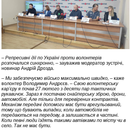
– Репресивні дії по Україні проти волонтерів
розпочалися синхронно, –
зауважив модератор зустрічі,
новинар Андрій Дрозда.
– Ми забезпечуємо військо максимально швидко, –
каже
волонтер Володимир Андрєєв.
– Свою волонтерську
кар'єру я почав 27 лютого з десяти пар тактичних
рукавичок. Зараз я постачаю снайперську зброю, дрони,
автомобілі. Але тільки для перевірених контрактів.
Механізм передачі допомоги має бути врегульований,
тому що бувають випадки, коли автомобілів не
передаються на передову, а залишається в частині.
Коли певні люди їздять такими автівками по місту чи в
село. Так не має бути.