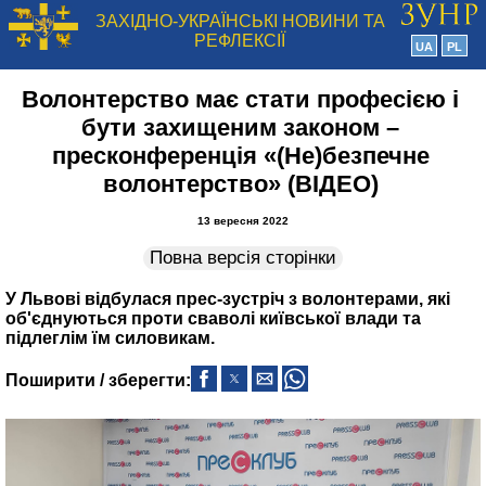
ЗАХІДНО-УКРАЇНСЬКІ НОВИНИ ТА
РЕФЛЕКСІЇ
UA
PL
Волонтерство має стати професією і
бути захищеним законом –
пресконференція «(Не)безпечне
волонтерство» (ВІДЕО)
13 вересня 2022
Повна версія сторінки
У Львові відбулася прес‑зустріч з волонтерами, які
об'єднуються проти сваволі київської влади та
підлеглім їм силовикам.
Поширити / зберегти: