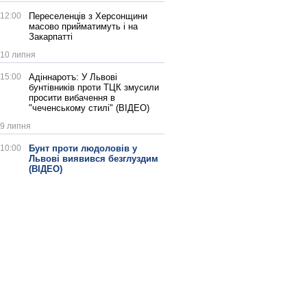
12:00
Переселенців з Херсонщини
масово прийматимуть і на
Закарпатті
10 липня
15:00
Адіннаротъ: У Львові
бунтівників проти ТЦК змусили
просити вибачення в
"чеченському стилі" (ВІДЕО)
9 липня
10:00
Бунт проти людоловів у
Львові виявився безглуздим
(ВІДЕО)