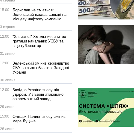
4 серпня
15:00
Борислав не сміється:
Зеленський наклав санкції на
місцеву нафтову компанію
3 серпня
12:00
"Зачистка" Хмельниччини: за
ґратами начальник УСБУ та
віце-губернатор
31 липня
12:00
Зеленський змінив керівництво
СБУ в трьох областях Західної
України
30 липня
12:00
Західна Україна знову під
ударом. У Львові атаковано
авіаремонтний завод
29 липня
15:00
Олігарх Палиця знову змінив
мера Луцька
28 липня