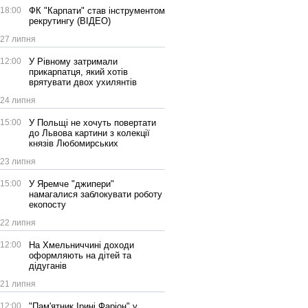
18:00
ФК "Карпати" став інструментом
рекрутингу (ВІДЕО)
27 липня
12:00
У Рівному затримали
прикарпатця, який хотів
врятувати двох ухилянтів
24 липня
15:00
У Польщі не хочуть повертати
до Львова картини з колекції
князів Любомирських
23 липня
15:00
У Яремче "джипери"
намагалися заблокувати роботу
екопосту
22 липня
12:00
На Хмельниччині доходи
оформляють на дітей та
дідуганів
21 липня
12:00
"Пам'ятник Ірині Фаріон" у