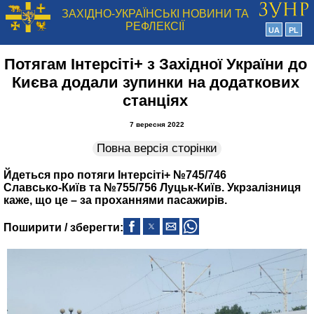
ЗАХІДНО-УКРАЇНСЬКІ НОВИНИ ТА
РЕФЛЕКСІЇ
UA
PL
Потягам Інтерсіті+ з Західної України до
Києва додали зупинки на додаткових
станціях
7 вересня 2022
Повна версія сторінки
Йдеться про потяги Інтерсіті+ №745/746
Славсько‑Київ та №755/756 Луцьк‑Київ. Укрзалізниця
каже, що це – за проханнями пасажирів.
Поширити / зберегти: