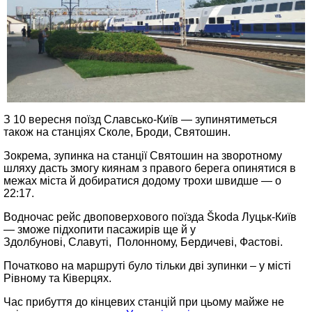
З 10 вересня поїзд Славсько‑Київ — зупинятиметься
також на станціях Сколе, Броди, Святошин.
Зокрема, зупинка на станції Святошин на зворотному
шляху дасть змогу киянам з правого берега опинятися в
межах міста й добиратися додому трохи швидше — о
22:17.
Водночас рейс двоповерхового поїзда Škoda Луцьк-Київ
— зможе підхопити пасажирів ще й у
Здолбунові, Славуті, Полонному, Бердичеві, Фастові.
Початково на маршруті було тільки дві зупинки – у місті
Рівному та Ківерцях.
Час прибуття до кінцевих станцій при цьому майже не