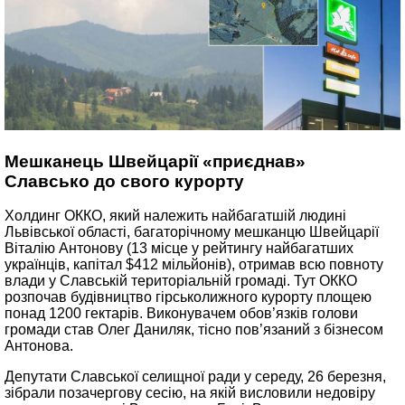
Мешканець Швейцарії «приєднав»
Славсько до свого курорту
Холдинг ОККО, який належить найбагатшій людині
Львівської області, багаторічному мешканцю Швейцарії
Віталію Антонову (13 місце у рейтингу найбагатших
українців, капітал $412 мільйонів), отримав всю повноту
влади у Славській територіальній громаді. Тут ОККО
розпочав будівництво гірськолижного курорту площею
понад 1200 гектарів. Виконувачем обов’язків голови
громади став Олег Даниляк, тісно пов’язаний з бізнесом
Антонова.
Депутати Славської селищної ради у середу, 26 березня,
зібрали позачергову сесію, на якій висловили недовіру