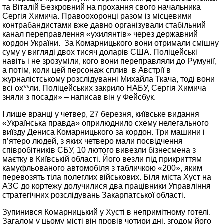
та Віталій Безкровний на прохання свого начальника
Сергія Химича. Правоохоронці разом із місцевими
контрабандистами вже давно організували стабільний
канал переправлення «ухилянтів» через державний
кордон України. За Комарницького вони отримали смішну
суму у вигляді двох тисяч доларів США. Поліцейські
навіть і не зрозуміли, кого вони переправляли до Румунії,
а потім, коли цей персонаж сплив в Австрії в
журналістському розслідуванні Михайла Ткача, тоді вони
всі ох**ли. Поліцейських закрило НАБУ, Сергія Химича
зняли з посади» – написав він у Фейсбук.
І лише вранці у четвер, 27 березня, київське видання
«Українська правда» оприлюднило схему нелегального
виїзду Дениса Комарницького за кордон. Три машини і
п’ятеро людей, з яких четверо мали посвідчення
співробітників СБУ, 10 лютого вивезли бізнесмена з
маєтку в Київській області. Його везли під прикриттям
камуфльованого автомобіля з табличкою «200», яким
перевозять тіла полеглих військових. Біля міста Хуст на
АЗС до кортежу долучилися два працівники Управління
стратегічних розслідувань Закарпатської області.
Зупинився Комарницький у Хусті в непримітному готелі.
Загалом у цьому місті він провів чотири дні, згодом його