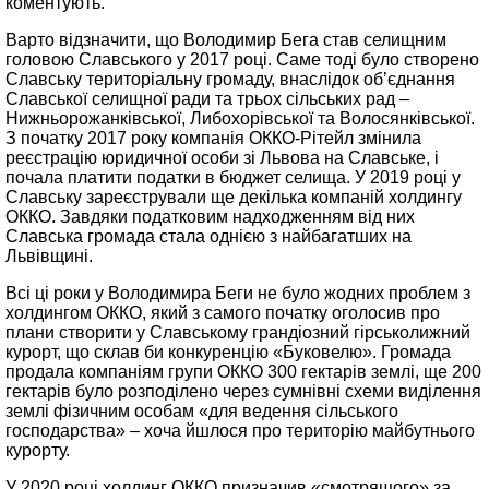
коментують.
Варто відзначити, що Володимир Бега став селищним
головою Славського у 2017 році. Саме тоді було створено
Славську територіальну громаду, внаслідок об’єднання
Славської селищної ради та трьох сільських рад –
Нижньорожанківської, Либохорівської та Волосянківської.
З початку 2017 року компанія ОККО-Рітейл змінила
реєстрацію юридичної особи зі Львова на Славське, і
почала платити податки в бюджет селища. У 2019 році у
Славську зареєстрували ще декілька компаній холдингу
ОККО. Завдяки податковим надходженням від них
Славська громада стала однією з найбагатших на
Львівщині.
Всі ці роки у Володимира Беги не було жодних проблем з
холдингом ОККО, який з самого початку оголосив про
плани створити у Славському грандіозний гірськолижний
курорт, що склав би конкуренцію «Буковелю». Громада
продала компаніям групи ОККО 300 гектарів землі, ще 200
гектарів було розподілено через сумнівні схеми виділення
землі фізичним особам «для ведення сільського
господарства» – хоча йшлося про територію майбутнього
курорту.
У 2020 році холдинг ОККО призначив «смотрящого» за