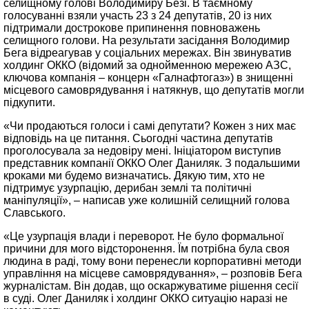
селищному голові Володимиру Безі. В таємному
голосуванні взяли участь 23 з 24 депутатів, 20 із них
підтримали дострокове припинення повноважень
селищного голови. На результати засідання Володимир
Бега відреагував у соціальних мережах. Він звинуватив
холдинг ОККО (відомий за однойменною мережею АЗС,
ключова компанія – концерн «Галнафтогаз») в знищенні
місцевого самоврядування і натякнув, що депутатів могли
підкупити.
«Чи продаються голоси і самі депутати? Кожен з них має
відповідь на це питання. Сьогодні частина депутатів
проголосувала за недовіру мені. Ініціатором виступив
представник компанії ОККО Олег Даниляк. З подальшими
кроками ми будемо визначатись. Дякую тим, хто не
підтримує узурпацію, дерибан землі та політичні
маніпуляції», – написав уже колишній селищний голова
Славського.
«Це узурпація влади і переворот. Не було формальної
причини для мого відсторонення. Їм потрібна була своя
людина в раді, тому вони перенесли корпоративні методи
управління на місцеве самоврядування», – розповів Бега
журналістам. Він додав, що оскаржуватиме рішення сесії
в суді. Олег Даниляк і холдинг ОККО ситуацію наразі не