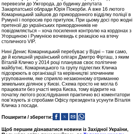
перевезли до Ужгорода, до будинку депутата
Закарпатської облради Юрія Покорби. А вже 16 лютого
Комарницький зайшов до прикордонного відділку поліції в
Румунії і попросив про притулок. При цьому досі про жодні
претензії до українських прикордонників не
повідомляється – хоча посилення контролю на кордонах з
Угорщиною і Румунією вочевидь є реакцією на втечу
столичного VIP.
Нині Денис Комарницький перебуває у Відні – там само,
де й колишній український олігарх Дмитро Фірташ, з яким
Віталій Кличко у 2014 році планував своє політичне
майбутнє. Комарницького та групу підлеглих Кличка
підозрюють в організації та керівництві злочинним
угрупованням, яке сприяло незаконному отриманню
земельних ділянок у Києві. Схема просто не могла б
працювати без участі мера Києва, тому відкрите на
початку лютого розслідування практично всі коментатори
пов’язують зі спробами Офісу президента усунути Віталія
Кличка з посади.
Поширити / зберегти:
Щоб першим дізнаватися новини із Західної України,