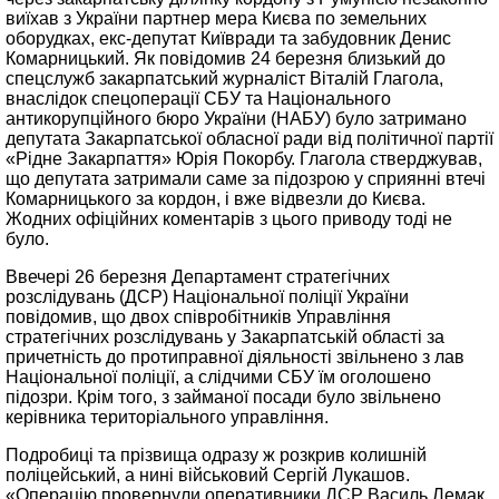
виїхав з України партнер мера Києва по земельних
оборудках, екс-депутат Київради та забудовник Денис
Комарницький. Як повідомив 24 березня близький до
спецслужб закарпатський журналіст Віталій Глагола,
внаслідок спецоперації СБУ та Національного
антикорупційного бюро України (НАБУ) було затримано
депутата Закарпатської обласної ради від політичної партії
«Рідне Закарпаття» Юрія Покорбу. Глагола стверджував,
що депутата затримали саме за підозрою у сприянні втечі
Комарницького за кордон, і вже відвезли до Києва.
Жодних офіційних коментарів з цього приводу тоді не
було.
Ввечері 26 березня Департамент стратегічних
розслідувань (ДСР) Національної поліції України
повідомив, що двох співробітників Управління
стратегічних розслідувань у Закарпатській області за
причетність до протиправної діяльності звільнено з лав
Національної поліції, а слідчими СБУ їм оголошено
підозри. Крім того, з займаної посади було звільнено
керівника територіального управління.
Подробиці та прізвища одразу ж розкрив колишній
поліцейський, а нині військовий Сергій Лукашов.
«Операцію провернули оперативники ДСР Василь Лемак