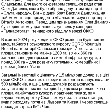
Славським. Для цього секретарем селищної ради став
Олег Даниляк, якого було обрано депутатом від партії
«Слуга народу». Він – рідний брат Василя Даниляка, на
той момент віце-президента «Галнафтогазу» і партнера
Віталія Антонова. Перед цим призначенням Олег Даниляк
був керівником управління закупівель у концерні
«Галнафтогаз» і тендерного відділу мережі ОККО.
В жовтні 2024 року холдинг ОККО розпочав будівництво
масштабного гірськолижного курорту GORO Mountain
Resort на території Славської громади. Його загальна
площа становитиме майже 1200 га, з яких 360 га
заплановано для гірської та лижної інфраструктури, а
понад 800 га – для розвитку готельних, комерційних і
рекреаційних об’єктів.
Загальні інвестиції оцінюють у 1,5 мільярди доларів, з цієї
суми OKKO з власних та кредитних коштів планує вкласти
500 мільйонів, а ще 1 млрд доларів розраховують
залучити від інших інвесторів. І це цілком реально: хоча
площа майбутнього курорту практично така ж, як у
«Буковелю», проте у Славському є залізнична станція,
куди приходять потяги зі Львова та Києва, і через селище
проходить траса Київ-Чоп.