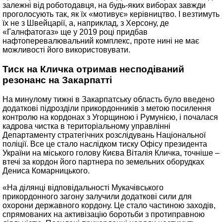
залежні від роботодавця, на будь-яких виборах завжди
проголосують так, як їх «мотивує» керівництво. І везтимуть
їх не з Швейцарії, а, наприклад, з Херсону, де
«Галнфатогаз» ще у 2019 році придбав
нафтоперевалювальний комплекс, проте нині не має
можливості його використовувати.
Тиск на Кличка отримав несподіваний
резонанс на Закарпатті
На минулому тижні в Закарпатську область було введено
додаткові підрозділи прикордонників з метою посилення
контролю на кордонах з Угорщиною і Румунією, і почалася
кадрова чистка в територіальному управлінні
Департаменту стратегічних розслідувань Національної
поліції. Все це стало наслідком тиску Офісу президента
України на міського голову Києва Віталія Кличка, точніше –
втечі за кордон його партнера по земельних оборудках
Дениса Комарницького.
«На ділянці відповідальності Мукачівського
прикордонного загону залучили додаткові сили для
охорони державного кордону. Це стало частиною заходів,
спрямованих на активізацію боротьби з протиправною