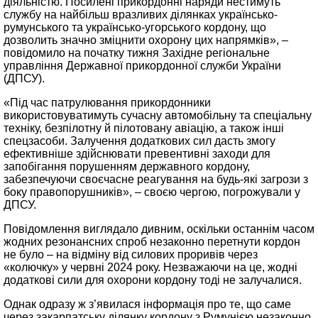
діяльністю. Посилені прикордонні наряди нестимуть
службу на найбільш вразливих ділянках українсько-
румунського та українсько-угорського кордону, що
дозволить значно зміцнити охорону цих напрямків», –
повідомило на початку тижня Західне регіональне
управління Державної прикордонної служби України
(ДПСУ).
«Під час патрулювання прикордонники
використовуватимуть сучасну автомобільну та спеціальну
техніку, безпілотну й пілотовану авіацію, а також інші
спецзасоби. Залучення додаткових сил дасть змогу
ефективніше здійснювати превентивні заходи для
запобігання порушенням державного кордону,
забезпечуючи своєчасне реагування на будь-які загрози з
боку правопорушників», – своєю чергою, погрожували у
ДПСУ.
Повідомлення виглядало дивним, оскільки останнім часом
жодних резонансних спроб незаконно перетнути кордон
не було – на відміну від силових проривів через
«колючку» у червні 2024 року. Незважаючи на це, жодні
додаткові сили для охорони кордону тоді не залучалися.
Однак одразу ж з’явилася інформація про те, що саме
через закарпатську ділянку кордону з Румунією незаконно