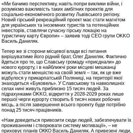
«Ми бачимо перспективу, навіть попри виклики війни, і
розуміємо важливість таких амбітних проектів для
соціально-економічного розвитку Львівського регіону.
Новий гірський рекреаційний проект має стати магнітом
для українських та іноземних туристів та потенційних
інвесторів, ставлячи сучасну гірську локацію на
туристичну карту Європи» – заявив тоді СЕО групи OKKO
Василь Даниляк.
Тепер же зі сторони місцевої влади всі питання
вирішуватиме його рідний брат, Олег Даниляк. Фактично
йдеться про те, що Славську громаду «приєднали» до
нового курорту, і в найближчі роки місцеві мешканці
можуть стати меншістю на своїй землі – так, як це вже
відбулося у прикарпатській Поляниці, на території якої
знаходиться «Буковель». У Славському та навколишніх
селах нині живуть приблизно 15 тисяч людей. За
підрахунками OKKO, відкриття у 2028-2029 роках лише
першої черги курорту створить 6 тисяч нових робочих
місць, а після завершення всього проекту буде потрібно
понад 25 тисяч працівників.
«Нам доведеться привозити сюди людей, забезпечувати їх
проживанням і створювати систему мотивації», – не
приховує планів ОККО Василь Даниляк. А привезені люди,