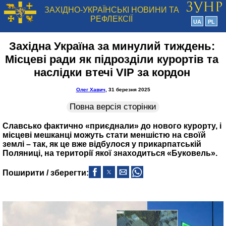
ЗАХІДНО-УКРАЇНСЬКІ НОВИНИ ТА
РЕФЛЕКСІЇ
UA
PL
Західна Україна за минулий тиждень:
Місцеві ради як підрозділи курортів та
наслідки втечі VIP за кордон
Олег Хавич
, 31 березня 2025
Повна версія сторінки
Славсько фактично «приєднали» до нового курорту, і
місцеві мешканці можуть стати меншістю на своїй
землі – так, як це вже відбулося у прикарпатській
Поляниці, на території якої знаходиться «Буковель».
Поширити / зберегти: