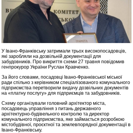
У Івано-Франківську затримали трьох високопосадовців,
які заробляли на дозвільній документації для
забудовників. Про викриття схеми 27 травня повідомив
генпрокурор України Руслан Кравченко.
За його словами, посадовці Івано-Франківської міської
ради спільно з керівником спеціалізованого комунального
підприємства перетворили видачу дозвільних документів
на «платну послугу» для підприємців та забудовників.
Схему організували головний архітектор міста,
посадовець управління з питань державного
архітектурно-будівельного контролю та директор
комунального підприємства, яке займається розробкою
містобудівної, проєктної та землевпорядної документації в
Івано-Франківську.