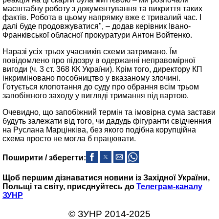
масштабну роботу з документування та викриття таких
фактів. Робота в цьому напрямку вже є тривалий час. І
далі буде продовжуватися", – додав керівник Івано-
Франківської обласної прокуратури Антон Войтенко.
Наразі усіх трьох учасників схеми затримано. Їм
повідомлено про підозру в одержанні неправомірної
вигоди (ч. 3 ст. 368 КК України). Крім того, директору КП
інкриміновано пособництво у вказаному злочині.
Готується клопотання до суду про обрання всім трьом
запобіжного заходу у вигляді тримання під вартою.
Очевидно, що запобіжний термін та імовірна сума застави
будуть залежати від того, чи дадудь фігуранти свідченния
на Руслана Марцінківа, без якого подібна корупційна
схема просто не могла б працювати.
Поширити / зберегти:
Щоб першим дізнаватися новини із Західної України,
Польщі та світу, приєднуйтесь до
Телеграм-каналу
ЗУНР
© ЗУНР 2014-2025