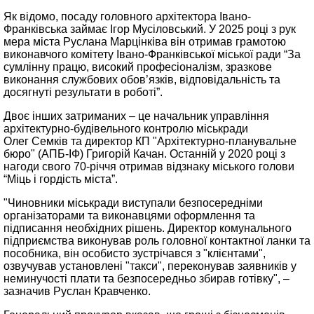
Як відомо, посаду головного архітектора Івано-
Франківська займає Ігор Мусіловський. У 2025 році з рук
мера міста Руслана Марцінківа він отримав грамотою
виконавчого комітету Івано-Франківської міської ради “За
сумлінну працю, високий професіоналізм, зразкове
виконання службових обов’язків, відповідальність та
досягнуті результати в роботі”.
Двоє інших затриманих – це начальник управління
архітектурно-будівельного контролю міськради
Олег Семків та директор КП "Архітектурно-планувальне
бюро" (АПБ-ІФ) Григорій Качан. Останній у 2020 році з
нагоди свого 70-річчя отримав відзнаку міського голови
“Міць і гордість міста”.
"Чиновники міськради виступали безпосередніми
організаторами та виконавцями оформлення та
підписання необхідних рішень. Директор комунального
підприємства виконував роль головної контактної ланки та
пособника, він особисто зустрічався з "клієнтами",
озвучував установлені "такси", переконував заявників у
неминучості плати та безпосередньо збирав готівку", –
зазначив Руслан Кравченко.