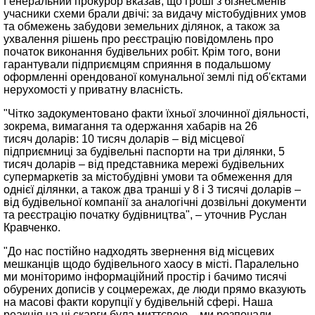
Генеральний прокурор вказав, що гроші з бізнесменів
учасники схеми брали двічі: за видачу містобудівних умов
та обмежень забудови земельних ділянок, а також за
ухвалення рішень про реєстрацію повідомлень про
початок виконання будівельних робіт. Крім того, вони
гарантували підприємцям сприяння в подальшому
оформленні орендованої комунальної землі під об'єктами
нерухомості у приватну власність.
"Чітко задокументовано факти їхньої злочинної діяльності,
зокрема, вимагання та одержання хабарів на 26
тисяч доларів: 10 тисяч доларів – від місцевої
підприємниці за будівельні паспорти на три ділянки, 5
тисяч доларів – від представника мережі будівельних
супермаркетів за містобудівні умови та обмеження для
однієї ділянки, а також два транші у 8 і 3 тисячі доларів –
від будівельної компанії за аналогічні дозвільні документи
та реєстрацію початку будівництва", – уточнив Руслан
Кравченко.
"До нас постійно надходять звернення від місцевих
мешканців щодо будівельного хаосу в місті. Паралельно
ми моніторимо інформаційний простір і бачимо тисячі
обурених дописів у соцмережах, де люди прямо вказують
на масові факти корупції у будівельній сфері. Наша
реакція на ці скарги була миттєвою – ми розпочали