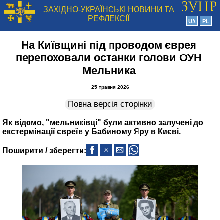
ЗАХІДНО-УКРАЇНСЬКІ НОВИНИ ТА
РЕФЛЕКСІЇ
UA
PL
На Київщині під проводом єврея
перепоховали останки голови ОУН
Мельника
25 травня 2026
Повна версія сторінки
Як відомо, "мельниківці" були активно залучені до
екстермінації євреїв у Бабиному Яру в Києві.
Поширити / зберегти: