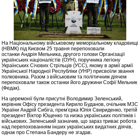
На Національному військовому меморіальному кладовищі
(НВМК) під Києвом 25 травня перепоховали
останки Андрія Мельника, другого голови Організації
українських націоналістів (ОУН), поручника легіону
Українських Січових Стрільців (УСС), якому в армії армії
Української Народної Республіки (УНР) присвоїли звання
полковника. Разом з військовим та політичним діячем
перепоховали також останки його дружини Софії Мельник
(Федак).
На церемонії були присутні Володимир Зеленський,
керівник Офісу президента Кирило Буданов, очільник МЗС
України Андрій Сибіга, прем'єрка Юлія Свириденко, третій
президент Віктор Ющенко та низка українських політиків і
військових. Зеленський зазначив, що зараз триває робота
над перепохованням інших українських видатних діячів,
однак про Степана Бандеру не згадав.