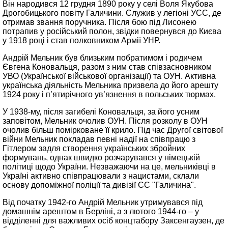
Він народився 12 грудня 1890 року у селі Воля Якубова
Дрогобицького повіту Галичини. Служив у легіоні УСС, де
отримав звання поручника. Після бою під Лисонею
потрапив у російський полон, звідки повернувся до Києва
у 1918 році і став полковником Армії УНР.
Андрій Мельник був близьким побратимом і родичем
Євгена Коновальця, разом з ним став співзасновником
УВО (Української військової організації) та ОУН. Активна
українська діяльність Мельника призвела до його арешту
1924 року і п’ятирічного ув’язнення в польських тюрмах.
У 1938-му, після загибелі Коновальця, за його усним
заповітом, Мельник очолив ОУН. Після розколу в ОУН
очолив більш помірковане її крило. Під час Другої світової
війни Мельник покладав певні надії на співпрацю з
Гітлером задля створення українських збройних
формувань, однак швидко розчарувався у німецькій
політиці щодо України. Незважаючи на це, мельниківці в
Україні активно співпрацювали з нацистами, склали
основу допоміжної поліції та дивізії СС "Галичина".
Від початку 1942-го Андрій Мельник утримувався під
домашнім арештом в Берліні, а з лютого 1944-го – у
відділенні для важливих осіб концтабору Заксенгаузен, де