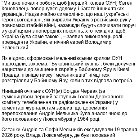
"Ми вже почали роботу, щоб [перший голова ОУН] Євген
Коновалець повернувся додому, і багато інших таких
українців. Надзвичайно символічно, що наші українські
герої сьогоднішні, які вирвали Україну з російських рук у
повномасштабній війні, назавжди будуть спочивати поруч
з українцями з попередніх поколінь, хто теж діяв, щоб
Україна була саме такою", – заявив виконавець ролі
президента України, етнічний єврей Володимир
Зеленський.
Як відомо, сформовані мельниківським крилом ОУН
підрозділи, зокрема, "Буковинський курінь", були долучені
нацистами до знищення євреїв у Бабиному Яру в Києві.
Правда, пізніше низку "мельниківців" німці теж
розстріляли у Бабиному Яру, коли в тих відпала потреба.
Нинішній очільник ОУН(м) Богдан Червак (за
сумісництвом перший заступник Голови Державного
комітету телебачення та радіомовлення України) у
коментарі журналістам заявив, що церемонія
перепоховання Андрія Мельника була аналогічною до
його поховання у Люксембурзі у 1964 році.
Останки Андрія та Софії Мельників ексгумували 19 травня
2026 року. Влада Люксембургу, де був похований